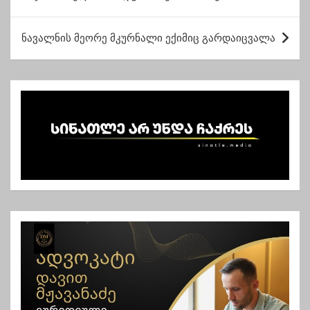
ს
ტ
ნავალნის მეორე მკურნალი ექიმიც გარდაიცვალა
ი
ს
ნ
ა
ვ
ი
გ
ა
ც
ი
ა