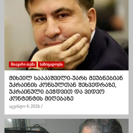
ᲛᲗᲐᲕᲐᲠᲘ ᲗᲔᲛᲐ
ᲡᲐᲖᲝᲒᲐᲓᲝᲔᲑᲐ
მიხეილ სააკაშვილი-უარს მეუბნებიან
უკრაინის კონსულთან შეხვედრაზე,
უკრაინული ბეჭდვით და ვიდეო
კონტენტის მიღებაზე
აგვისტო 4, 2026
.