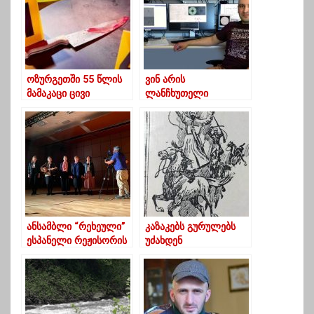
ოზურგეთში 55 წლის
ვინ არის
მამაკაცი ცივი
ლანჩხუთელი
იარაღით მოკლეს
ასტროფიზიკოსი,
(ექსკლუზივი)
რომელიც დიდ
ბრიტანეთში
მოღვაწეობს?
ანსამბლი “რეხეული”
კაზაკებს გურულებს
ესპანელი რეჟისორის
უძახდენ
ფილმში მოხვდა