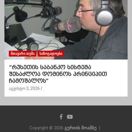
ᲛᲗᲐᲕᲐᲠᲘ ᲗᲔᲛᲐ
ᲡᲐᲖᲝᲒᲐᲓᲝᲔᲑᲐ
“რუსეთის საბანკო სისტემა
შესაძლოა დომინოს პრინციპით
ჩამოშალოს”
აგვისტო 2, 2026
.
Copyright © 2026
გურიის მოამბე