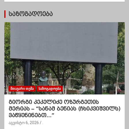
ი
საზოგადოება
ᲛᲗᲐᲕᲐᲠᲘ ᲗᲔᲛᲐ
ᲡᲐᲖᲝᲒᲐᲓᲝᲔᲑᲐ
გიორგი კეკელიძე ოზურგეთის
მერიას – “სანამ ბენიას (ჩხიკვიშვილს)
ვაწყენინებთ…”
აგვისტო 6, 2026
.