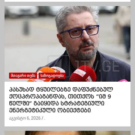
ᲛᲗᲐᲕᲐᲠᲘ ᲗᲔᲛᲐ
ᲡᲐᲖᲝᲒᲐᲓᲝᲔᲑᲐ
პასუხად ტყუილებზე დაფუძნებულ
ქოცპროპაგანდას, თითქოს “იმ 9
წელში” გაიყიდა სტრატეგიული
ენერგეტიკული ობიექტები
აგვისტო 6, 2026
.