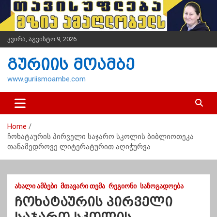
S
k
i
p
კვირა, აგვისტო 9, 2026
t
o
გურიის მოამბე
c
o
www.guriismoambe.com
n
t
e
n
Home
t
ჩოხატაურის პირველი საჯარო სკოლის ბიბლიოთეკა
თანამედროვე ლიტერატურით აღიჭურვა
ᲐᲮᲐᲚᲘ ᲐᲛᲑᲔᲑᲘ
ᲛᲗᲐᲕᲐᲠᲘ ᲗᲔᲛᲐ
ᲠᲔᲒᲘᲝᲜᲘ
ᲡᲐᲖᲝᲒᲐᲓᲝᲔᲑᲐ
ჩოხატაურის პირველი