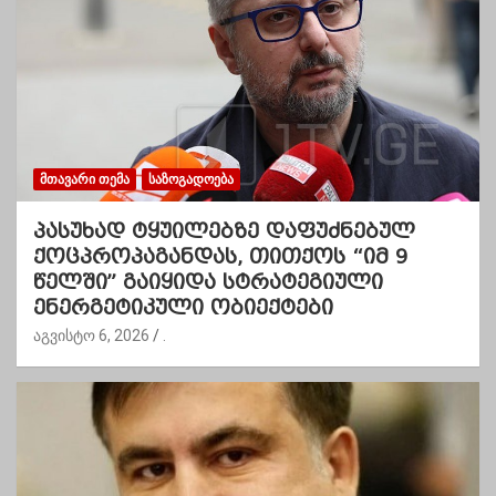
ᲛᲗᲐᲕᲐᲠᲘ ᲗᲔᲛᲐ
ᲡᲐᲖᲝᲒᲐᲓᲝᲔᲑᲐ
პასუხად ტყუილებზე დაფუძნებულ
ქოცპროპაგანდას, თითქოს “იმ 9
წელში” გაიყიდა სტრატეგიული
ენერგეტიკული ობიექტები
აგვისტო 6, 2026
.