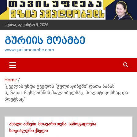
S
k
i
p
კვირა, აგვისტო 9, 2026
t
o
გურიის მოამბე
c
o
www.guriismoambe.com
n
t
e
n
Home
t
“ყველას უნდა გვედოს “გულისჯიბეში” დათა პაპას
სურათი, რესტორნის მფლობელსაც, პოლიტიკოსსაც და
პოეტსაც”
ᲐᲮᲐᲚᲘ ᲐᲛᲑᲔᲑᲘ
ᲛᲗᲐᲕᲐᲠᲘ ᲗᲔᲛᲐ
ᲡᲐᲖᲝᲒᲐᲓᲝᲔᲑᲐ
ᲡᲝᲪᲘᲐᲚᲣᲠᲘ ᲥᲡᲔᲚᲘ