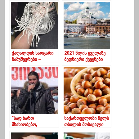
კორონა ვირუსმა
იმსხვერპლა
ქაღალდის საოცარი
2021 წლის ყველაზე
ნამუშევრები –
ბედნიერი ქვეყნები
იაპონელი
დასახელდა – რომელ
მხატვრისგან
ადგილზეა
საქართველო
“სად ხართ
საქართველოში წელს
მსახიობებო,
თხილის მოსავალი
სტუდენტებო,
ბოლო 7 წლის
პედაგოგებო… ეს
განმავლობაში