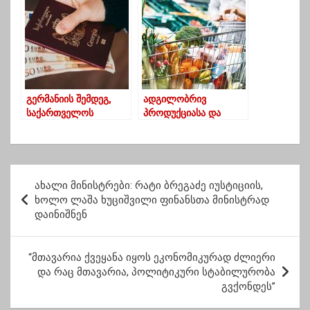
ქვეყანა თქვენი არ
ყველაზე დიდი და
არის” ?!
ხარისხიანი იქნება
გერმანიის შემდეგ,
ადგილობრივ
საქართველოს
პროდუქციასა და
მოქალაქეები,
მომსახურებაზე ფასები
შესაძლოა, სხვა
6.8%-ით გაიზარდა
ქვეყნებშიც
დასაქმდნენ |
პ
ჩამონათვალი
ახალი მინისტრები: რატი ბრეგაძე იუსტიციის,
ო
ხოლო ლაშა ხუციშვილი ფინანსთა მინისტრად
დაინიშნენ
ს
ტ
“მთავარია ქვეყანა იყოს ეკონომიკურად ძლიერი
ი
და რაც მთავარია, პოლიტიკური სტაბილურობა
ს
გვქონდეს”
ნ