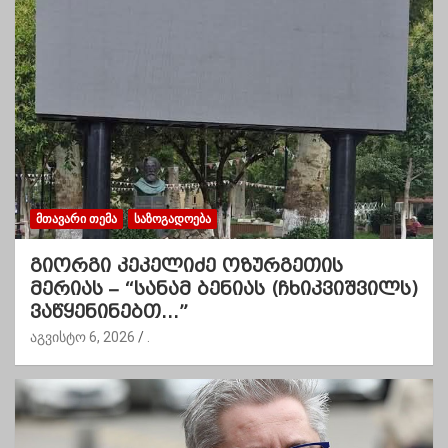
ᲛᲗᲐᲕᲐᲠᲘ ᲗᲔᲛᲐ
ᲡᲐᲖᲝᲒᲐᲓᲝᲔᲑᲐ
გიორგი კეკელიძე ოზურგეთის
მერიას – “სანამ ბენიას (ჩხიკვიშვილს)
ვაწყენინებთ…”
აგვისტო 6, 2026
.