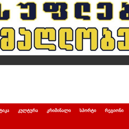
ᲢᲘᲙᲐ
ᲙᲣᲚᲢᲣᲠᲐ
ᲙᲠᲘᲛᲘᲜᲐᲚᲘ
ᲡᲞᲝᲠᲢᲘ
ᲠᲔᲒᲘᲝᲜᲘ