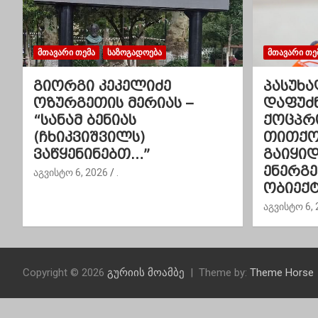
ნ
ა
ვ
ᲛᲗᲐᲕᲐᲠᲘ ᲗᲔᲛᲐ
ᲡᲐᲖᲝᲒᲐᲓᲝᲔᲑᲐ
ᲛᲗᲐᲕᲐᲠᲘ ᲗᲔ
ი
გიორგი კეკელიძე
პასუხა
ოზურგეთის მერიას –
დაფუძ
გ
“სანამ ბენიას
ქოცპრ
(ჩხიკვიშვილს)
თითქოს
ა
ვაწყენინებთ…”
გაიყი
ც
ენერგ
აგვისტო 6, 2026
.
ობიექტ
ი
აგვისტო 6, 
ა
Copyright © 2026
გურიის მოამბე
Theme by:
Theme Horse