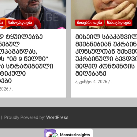
ᲛᲐ
ᲡᲐᲖᲝᲒᲐᲓᲝᲔᲑᲐ
ᲛᲗᲐᲕᲐᲠᲘ ᲗᲔᲛᲐ
ᲡᲐᲖᲝᲒᲐᲓᲝᲔᲑᲐ
დ ტყუილებზე
მიხეილ სააკაშვი
ნებულ
მეუბნებიან უკრაინ
ოპაგანდას,
კონსულთან შეხვე
 “იმ 9 წელში”
უკრაინული ბეჭდვ
და სტრატეგიული
ვიდეო კონტენტის
ეტიკული
მიღებაზე
ები
აგვისტო 4, 2026
.
2026
.
Proudly Powered by:
WordPress