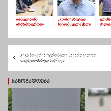
დანიელსონი
„გირჩი” პარტიის
ელისა
არასამთავრობო
სიიდან ყველა ქალი
ძილის 
ორგანიზაციების
კანდიდატის ჩახსნას
კრწან
წარმომადგენლებს
გეგმავს
ხვდება
პ
გიგა ბოკერია “ევროპული საქართველოს”
ო
თავმჯდომარედ აირჩიეს
ს
ტ
საზოგადოება
ი
ს