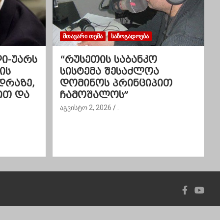
ᲛᲗᲐᲕᲐᲠᲘ ᲗᲔᲛᲐ
ᲡᲐᲖᲝᲒᲐᲓᲝᲔᲑᲐ
ლი-უარს
“რუსეთის საბანკო
ის
სისტემა შესაძლოა
დრაზე,
დომინოს პრინციპით
ით და
ჩამოშალოს”
აგვისტო 2, 2026
.