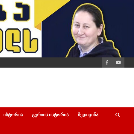
ᲘᲡᲢᲝᲠᲘᲐ
ᲒᲣᲠᲘᲘᲡ ᲘᲡᲢᲝᲠᲘᲐ
ᲛᲔᲓᲘᲪᲘᲜᲐ