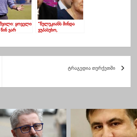
შვილი: ყოველი
“წულუკიანს მინდა
წინ ვარ
ვუპასუხო,
ისის ბრძოლაში
პოლიტიკური ლეშია,
ჩვენზე თქვა
ლეშიჭამიაო,
ქალბატონო
წულუკიანო, ისე
მოგიწევთ წასვლა,
ტრაგედია თურქეთში
მაღლა მზე იქნება”