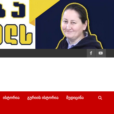
ᲘᲡᲢᲝᲠᲘᲐ
ᲒᲣᲠᲘᲘᲡ ᲘᲡᲢᲝᲠᲘᲐ
ᲛᲔᲓᲘᲪᲘᲜᲐ