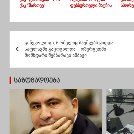
ქსკ “მართვე”
ფეხბურთელი მატჩის
სპორტ
დროს გარდაიცვალა
ასპარ
ოლიმპ
პ
გინეკოლოგი, რომელიც ბავშვებს ყიდდა,
ო
საფლავში გაცოცხლდა – ოზურგეთში
მომხდარი შემზარავი ამბავი
ს
ტ
საზოგადოება
ი
ს
ნ
ა