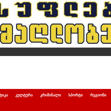
ᲢᲘᲙᲐ
ᲙᲣᲚᲢᲣᲠᲐ
ᲙᲠᲘᲛᲘᲜᲐᲚᲘ
ᲡᲞᲝᲠᲢᲘ
ᲠᲔᲒᲘᲝᲜᲘ