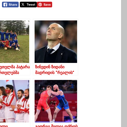
ეთელმა პატარა
ზინედინ ზიდანი
რთელებმა
მადრიდის “რეალის”
უთლები დიდი
მწვრთნელის
იშით
პოზიციას ტოვებს
რცხეს
ელი
გიორგი მელია ოქროს