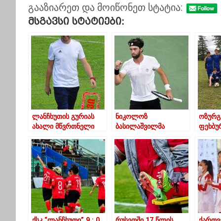
გააზიარეთ და მოიწონეთ სტატია:
Მსგავსი Სტატიები:
ლანჩხუთის გურიას
ნიკოლოზ
ოზურგ
ახალი მწვრთნელი
ბასილაშვილმა
ფეხბუ
ჰყავს
მიუნხენის ტურნირი
ლანჩხ
მოიგო
ანგარ
დაამა
ქსკ “ლანჩხუთი” 9 : 0
რუსეთში 17 წლის
ქართვ