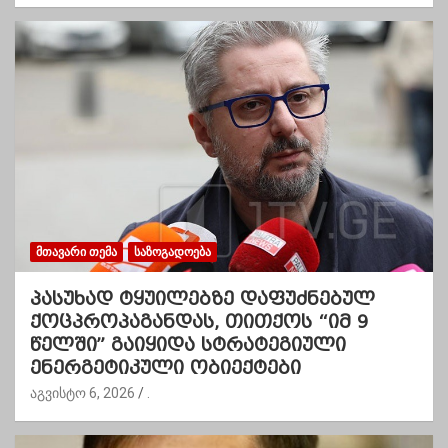
ᲛᲗᲐᲕᲐᲠᲘ ᲗᲔᲛᲐ
ᲡᲐᲖᲝᲒᲐᲓᲝᲔᲑᲐ
პასუხად ტყუილებზე დაფუძნებულ
ქოცპროპაგანდას, თითქოს “იმ 9
წელში” გაიყიდა სტრატეგიული
ენერგეტიკული ობიექტები
აგვისტო 6, 2026
.