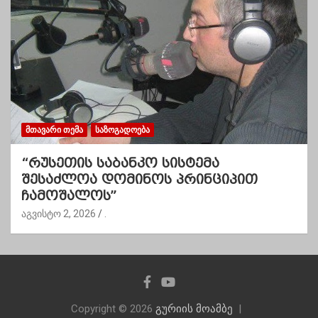
ᲛᲗᲐᲕᲐᲠᲘ ᲗᲔᲛᲐ
ᲡᲐᲖᲝᲒᲐᲓᲝᲔᲑᲐ
“რუსეთის საბანკო სისტემა
შესაძლოა დომინოს პრინციპით
ჩამოშალოს”
აგვისტო 2, 2026
.
Copyright © 2026
გურიის მოამბე