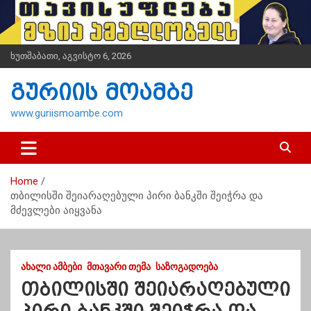
S
k
i
p
ხუთშაბათი, აგვისტო 6, 2026
t
o
გურიის მოამბე
c
o
www.guriismoambe.com
n
t
e
n
Home
t
თბილისში შეიარაღებული პირი ბანკში შეიჭრა და
მძევლები აიყვანა
ᲐᲮᲐᲚᲘ ᲐᲛᲑᲔᲑᲘ
ᲛᲗᲐᲕᲐᲠᲘ ᲗᲔᲛᲐ
ᲡᲐᲖᲝᲒᲐᲓᲝᲔᲑᲐ
თბილისში შეიარაღებული