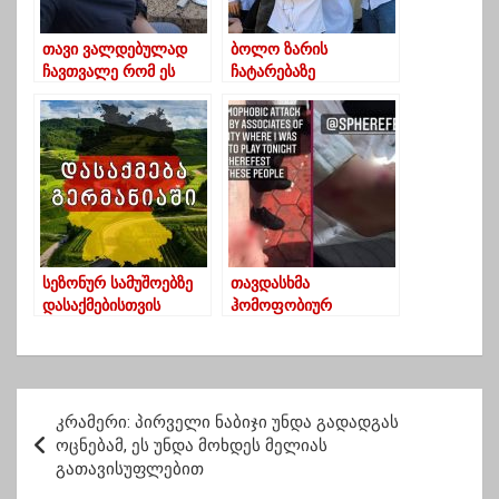
თავი ვალდებულად
ბოლო ზარის
ჩავთვალე რომ ეს
ჩატარებაზე
დამეწერა-რას წერს
განათლების
ისრაელში მყოფი
სამინისტრო
ოზურგეთელი გოგონა
რეკომენდაციებს
აქვეყნებს
სეზონურ სამუშოებზე
თავდასხმა
დასაქმებისთვის
ჰომოფობიურ
საქართველოდან
ნიადაგზე | ბათუმში
გერმანიაში წასული 24
ბერლინელ დიჯეის
მოქალაქე უმძიმეს
სცემეს
სამუშაო პირობებშია
პ
კრამერი: პირველი ნაბიჯი უნდა გადადგას
ო
ოცნებამ, ეს უნდა მოხდეს მელიას
გათავისუფლებით
ს