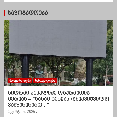
ი
საზოგადოება
ᲛᲗᲐᲕᲐᲠᲘ ᲗᲔᲛᲐ
ᲡᲐᲖᲝᲒᲐᲓᲝᲔᲑᲐ
გიორგი კეკელიძე ოზურგეთის
მერიას – “სანამ ბენიას (ჩხიკვიშვილს)
ვაწყენინებთ…”
აგვისტო 6, 2026
.