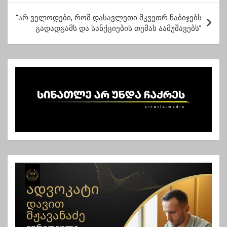
ტ
“არ ველოდები, რომ დასავლეთი მკვეთრ ნაბიჯებს
ი
გადადგამს და სანქციების თემას აამუშავებს”
ს
ნ
ა
ვ
ი
გ
ა
ც
ი
ა