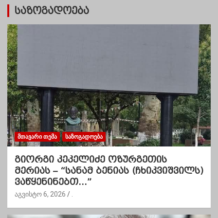
საზოგადოება
ᲛᲗᲐᲕᲐᲠᲘ ᲗᲔᲛᲐ
ᲡᲐᲖᲝᲒᲐᲓᲝᲔᲑᲐ
გიორგი კეკელიძე ოზურგეთის
მერიას – “სანამ ბენიას (ჩხიკვიშვილს)
ვაწყენინებთ…”
აგვისტო 6, 2026
.