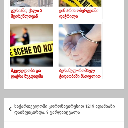
გურიაში, ქალი 3
ვინ არის ოზურგეთში
მცირეწლოვან
დაჭრილი
შვილთან ერთად,
ახალგაზრდა-
სასაფლაოებს
მომხდარის დეტალები
ქურდავდა
მკვლელობა და
ბერძნულ-რომაულ
დაჭრა ზუგდიდში
ჭიდაობაში მსოფლიო
ჩემპიონი ნუგზარ
წურწუმია და ასევე
მოჭიდავე ნიკა ყორშია
დააკავეს
პ
საქართველოში კორონავირუსით 1219 ადამიანი
ო
დაინფიცირდა, 9 გარდაიცვალა
ს