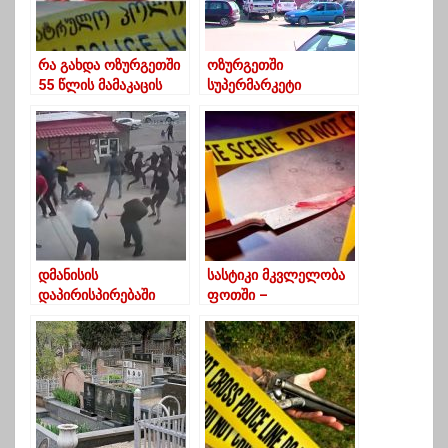
რა გახდა ოზურგეთში
ოზურგეთში
55 წლის მამაკაცის
სუპერმარკეტი
მკვლელობის მიზეზი-
“მოდერნი”
ახალი დეტალები
დააყაჩაღეს
დმანისის
სასტიკი მკვლელობა
დაპირისპირებაში
ფოთში –
მონაწილე პირების
შვილიშვილმა ბებია
გამოკითხვა
სამზარეულოს დანით
პოლიციაში მთელი
მოკლა
ღამის განმავლობაში
მიმდინარეობდა და ამ
დრომდე გრძელდება