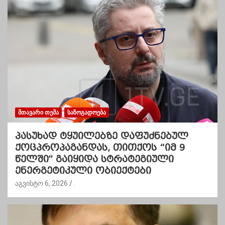
ᲛᲗᲐᲕᲐᲠᲘ ᲗᲔᲛᲐ
ᲡᲐᲖᲝᲒᲐᲓᲝᲔᲑᲐ
პასუხად ტყუილებზე დაფუძნებულ
ქოცპროპაგანდას, თითქოს “იმ 9
წელში” გაიყიდა სტრატეგიული
ენერგეტიკული ობიექტები
აგვისტო 6, 2026
.