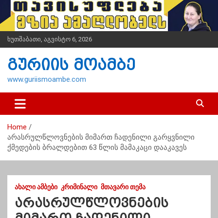
S
k
i
p
ხუთშაბათი, აგვისტო 6, 2026
t
o
გურიის მოამბე
c
o
www.guriismoambe.com
n
t
e
n
Home
t
არასრულწლოვნების მიმართ ჩადენილი გარყვნილი
ქმედების ბრალდებით 63 წლის მამაკაცი დააკავეს
ᲐᲮᲐᲚᲘ ᲐᲛᲑᲔᲑᲘ
ᲙᲠᲘᲛᲘᲜᲐᲚᲘ
ᲛᲗᲐᲕᲐᲠᲘ ᲗᲔᲛᲐ
არასრულწლოვნების