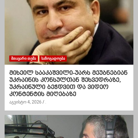
ᲛᲗᲐᲕᲐᲠᲘ ᲗᲔᲛᲐ
ᲡᲐᲖᲝᲒᲐᲓᲝᲔᲑᲐ
მიხეილ სააკაშვილი-უარს მეუბნებიან
უკრაინის კონსულთან შეხვედრაზე,
უკრაინული ბეჭდვით და ვიდეო
კონტენტის მიღებაზე
აგვისტო 4, 2026
.