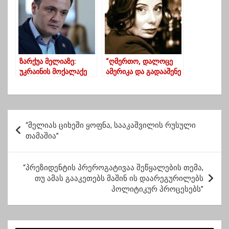
ცდილობს“
ზარქუა მელიაზე:
“ღმერთო, დალოცე
უკრაინის მოქალაქე
ამერიკა და გადააშენე
რომ ჰყავთ გიჟი,
ეს მავნებლები” –
ეტყობა ის აწვება…
ნინო ჯანგირაშვილი
პ
“მელიას ციხეში ყოფნა, სააკაშვილის რუსული
ო
თამაშია”
ს
ტ
“პრეზიდენტის პრეროგატივაა შეწყალების თემა,
თუ ამას გააკეთებს მაშინ ის დაარეგურილებს
ი
პოლიტიკურ პროცესებს”
ს
ნ