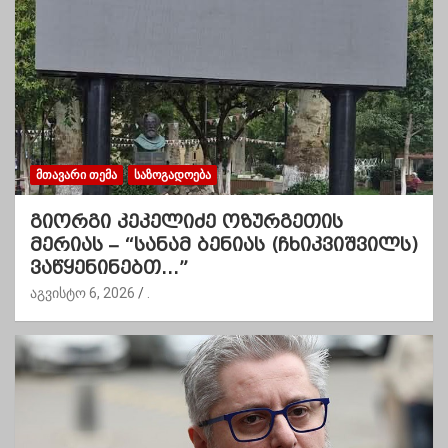
ᲛᲗᲐᲕᲐᲠᲘ ᲗᲔᲛᲐ
ᲡᲐᲖᲝᲒᲐᲓᲝᲔᲑᲐ
გიორგი კეკელიძე ოზურგეთის
მერიას – “სანამ ბენიას (ჩხიკვიშვილს)
ვაწყენინებთ…”
აგვისტო 6, 2026
.