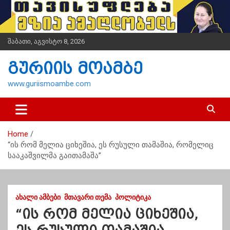
S
k
i
p
შაბათი, აგვისტო 8, 2026
t
o
გურიის მოამბე
c
o
www.guriismoambe.com
n
t
e
n
Home
t
“ის რომ მელია ციხეშია, ეს რუსული თამაშია, რომელიც
სააკაშვილმა გაითამაშა”
ᲐᲮᲐᲚᲘ ᲐᲛᲑᲔᲑᲘ
ᲛᲗᲐᲕᲐᲠᲘ ᲗᲔᲛᲐ
ᲞᲝᲚᲘᲢᲘᲙᲐ
“ის რომ მელია ციხეშია,