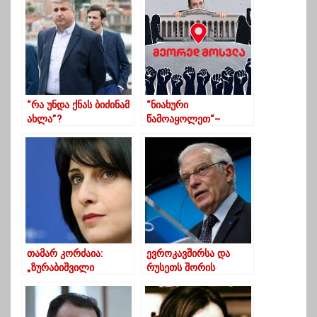
სახელწოდებები,
მთავარია ერთობა –
ნიკა გვარამია
“რა უნდა ქნას ბიძინამ
“ნიახური
ახლა”?
წამოაყოლეთ“–
“სირცხვილია“
ღარიბაშვილის
“მეორედ მოსვლას“
პარლამენტთან
აქციით აღნიშნავს
თამარ კორძაია:
ევროკავშირსა და
„ზურაბიშვილი
რუსეთს შორის
„ოცნების“
ურთიერთობა
ჩრდილიდან
რთულდება –
გამოსვლას
ბორელი