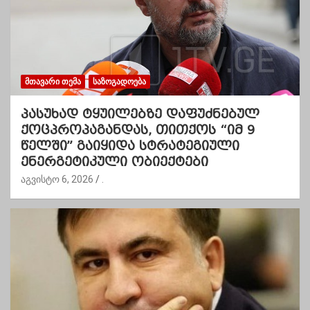
ᲛᲗᲐᲕᲐᲠᲘ ᲗᲔᲛᲐ
ᲡᲐᲖᲝᲒᲐᲓᲝᲔᲑᲐ
პასუხად ტყუილებზე დაფუძნებულ
ქოცპროპაგანდას, თითქოს “იმ 9
წელში” გაიყიდა სტრატეგიული
ენერგეტიკული ობიექტები
აგვისტო 6, 2026
.