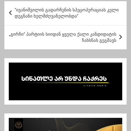
სამსახურმა
პ
სოციალურ მუშაკებზე
“ივანიშვილის გადარჩენის სპეცოპერაციას კელი
ო
გამოაცხადა
დეგნანი ხელმძღვანელობდა”
ს
ტ
„გირჩი” პარტიის სიიდან ყველა ქალი კანდიდატის
ჩახსნას გეგმავს
ი
ს
ნ
ა
ვ
ი
გ
ა
ც
ი