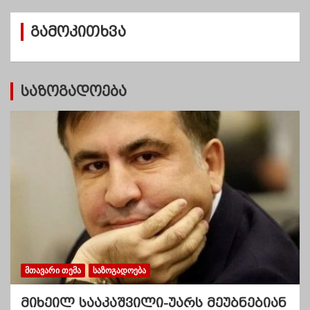
ი
ვ
გამოკითხვა
ე
ბ
ი
საზოგადოება
ᲛᲗᲐᲕᲐᲠᲘ ᲗᲔᲛᲐ
ᲡᲐᲖᲝᲒᲐᲓᲝᲔᲑᲐ
მიხეილ სააკაშვილი-უარს მეუბნებიან