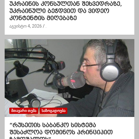
უკრაინის კონსულთან შეხვედრაზე,
უკრაინული ბეჭდვით და ვიდეო
კონტენტის მიღებაზე
აგვისტო 4, 2026
.
ᲛᲗᲐᲕᲐᲠᲘ ᲗᲔᲛᲐ
ᲡᲐᲖᲝᲒᲐᲓᲝᲔᲑᲐ
“რუსეთის საბანკო სისტემა
შესაძლოა დომინოს პრინციპით