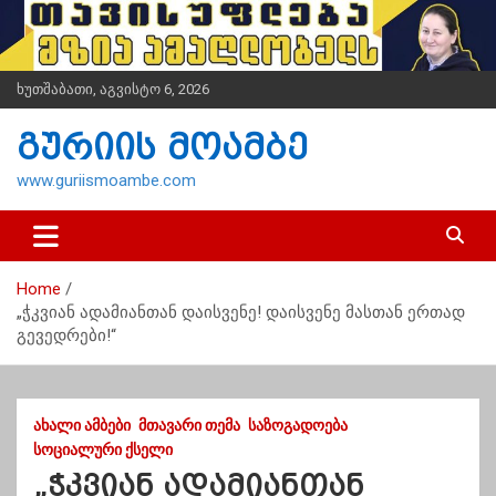
S
k
i
p
ხუთშაბათი, აგვისტო 6, 2026
t
o
გურიის მოამბე
c
o
www.guriismoambe.com
n
t
e
n
Home
t
„ჭკვიან ადამიანთან დაისვენე! დაისვენე მასთან ერთად
გევედრები!“
ᲐᲮᲐᲚᲘ ᲐᲛᲑᲔᲑᲘ
ᲛᲗᲐᲕᲐᲠᲘ ᲗᲔᲛᲐ
ᲡᲐᲖᲝᲒᲐᲓᲝᲔᲑᲐ
ᲡᲝᲪᲘᲐᲚᲣᲠᲘ ᲥᲡᲔᲚᲘ
„ჭკვიან ადამიანთან