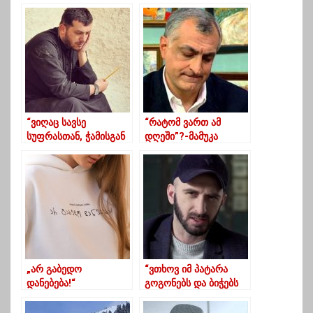
“ვიღაც სავსე
“რატომ ვართ ამ
სუფრასთან, ჭამისგან
დღეში”?-მამუკა
ცუდად ხდება, ვიღაც
ხაზარაძის 12 კითხვა-
კუთხეში ზის და
პასუხი
ულუკმაპურობით
ხდება ცუდად”
„არ გაბედო
“ვთხოვ იმ პატარა
დანებება!“
გოგონებს და ბიჭებს
ხმამაღლა
ილაპრაკეთ!