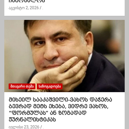
ჩამოშალოს”
აგვისტო 2, 2026
.
ᲛᲗᲐᲕᲐᲠᲘ ᲗᲔᲛᲐ
ᲡᲐᲖᲝᲒᲐᲓᲝᲔᲑᲐ
მიხეილ სააკაშვილი-ვახოს დაჭერა
ბევრად მეტს ეხება, ვიდრე ვახოს,
“ფორმულას” ან ზოგადად
ჟურნალისტიკას
ივლისი 23, 2026
.