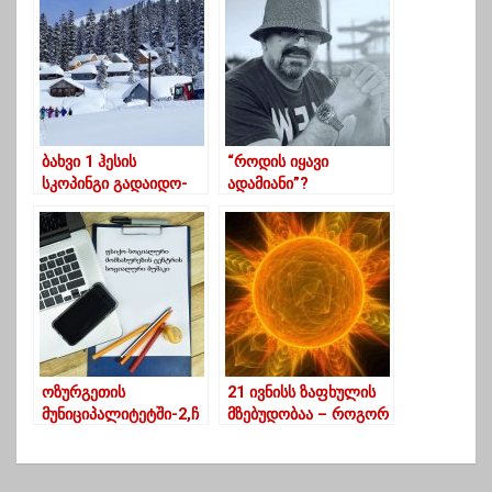
მოძებნეთ ის, ვინც
მოგისმენთ”
ბახვი 1 ჰესის
“როდის იყავი
სკოპინგი გადაიდო-
ადამიანი”?
რას იბრალებს
ჩოხატაურის მერი?
ოზურგეთის
21 ივნისს ზაფხულის
მუნიციპალიტეტში-2,ჩ
მზებუდობაა – როგორ
ოხატაურში-1- ახალი
უნდა გავატაროთ
ვაკანსიები
წელიწადის ყველაზე
მანდატურის
გრძელი დღე