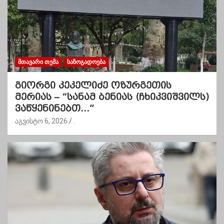
ᲛᲗᲐᲕᲐᲠᲘ ᲗᲔᲛᲐ
ᲡᲐᲖᲝᲒᲐᲓᲝᲔᲑᲐ
გიორგი კეკელიძე ოზურგეთის
მერიას – “სანამ ბენიას (ჩხიკვიშვილს)
ვაწყენინებთ…”
აგვისტო 6, 2026
.