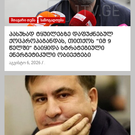
ᲛᲗᲐᲕᲐᲠᲘ ᲗᲔᲛᲐ
ᲡᲐᲖᲝᲒᲐᲓᲝᲔᲑᲐ
პასუხად ტყუილებზე დაფუძნებულ
ქოცპროპაგანდას, თითქოს “იმ 9
წელში” გაიყიდა სტრატეგიული
ენერგეტიკული ობიექტები
აგვისტო 6, 2026
.