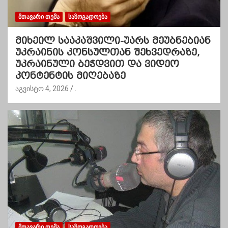
ᲛᲗᲐᲕᲐᲠᲘ ᲗᲔᲛᲐ
ᲡᲐᲖᲝᲒᲐᲓᲝᲔᲑᲐ
მიხეილ სააკაშვილი-უარს მეუბნებიან
უკრაინის კონსულთან შეხვედრაზე,
უკრაინული ბეჭდვით და ვიდეო
კონტენტის მიღებაზე
აგვისტო 4, 2026
.
ᲛᲗᲐᲕᲐᲠᲘ ᲗᲔᲛᲐ
ᲡᲐᲖᲝᲒᲐᲓᲝᲔᲑᲐ