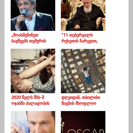
„მოასმენინეთ
“11 თებერვალს
ბავშვებს თემურის
რუსეთის ჩარევით,
სიმღერები, ვაჟკაცები
ილია მეორის
გაიზრდებიან“
გადაყენება იგეგმება”
– რელიგიურ
ექსპერტთა ასოციაცია
2020 წელს შსს-მ
დღეიდან, თბილისი
ოჯახში ძალადობის
წიგნის მსოფლიო
9144 მსხვერპლი
დედაქალაქია!
გამოავლინა,
[ვიდეო]
საიდანაც 7573 ქალია