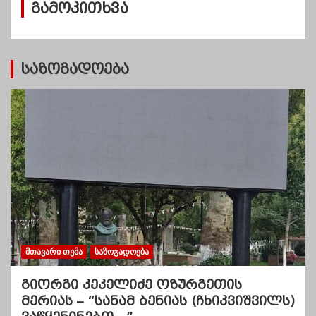
გამოკითხვა
ე
ბ
ი
საზოგადოება
ᲛᲗᲐᲕᲐᲠᲘ ᲗᲔᲛᲐ
ᲡᲐᲖᲝᲒᲐᲓᲝᲔᲑᲐ
გიორგი კეკელიძე ოზურგეთის
მერიას – “სანამ ბენიას (ჩხიკვიშვილს)