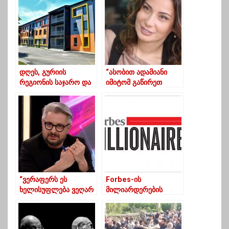
დღეს, გურიის
“ასობით ადამიანი
რეგიონის საჯარო და
იმიტომ გაწირეთ
კერძო სკოლებში
სასიკვდილოდ, რომ
სასწავლო პროცესი
არჩევნების წინ არ
საკლასო ოთახებში
გაწყობდათ ზომების
განახლდა
გამკაცრება?”
“ვერაფერს ეს
Forbes-ის
ხელისუფლება ვეღარ
მილიარდერების
იზამს”
რეიტინგში კიდევ
ერთი ქართველი
მოხვდა – ვინ არის