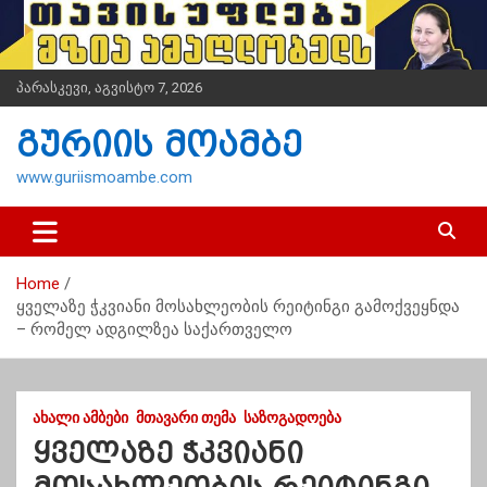
S
k
i
p
პარასკევი, აგვისტო 7, 2026
t
o
გურიის მოამბე
c
o
www.guriismoambe.com
n
t
e
n
Home
t
ყველაზე ჭკვიანი მოსახლეობის რეიტინგი გამოქვეყნდა
– რომელ ადგილზეა საქართველო
ᲐᲮᲐᲚᲘ ᲐᲛᲑᲔᲑᲘ
ᲛᲗᲐᲕᲐᲠᲘ ᲗᲔᲛᲐ
ᲡᲐᲖᲝᲒᲐᲓᲝᲔᲑᲐ
ყველაზე ჭკვიანი