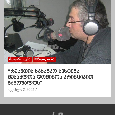
ᲛᲗᲐᲕᲐᲠᲘ ᲗᲔᲛᲐ
ᲡᲐᲖᲝᲒᲐᲓᲝᲔᲑᲐ
“რუსეთის საბანკო სისტემა
შესაძლოა დომინოს პრინციპით
ჩამოშალოს”
აგვისტო 2, 2026
.