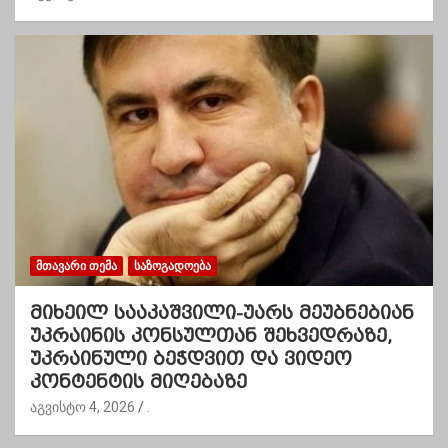
ᲛᲗᲐᲕᲐᲠᲘ ᲗᲔᲛᲐ
ᲡᲐᲖᲝᲒᲐᲓᲝᲔᲑᲐ
მიხეილ სააკაშვილი-უარს მეუბნებიან
უკრაინის კონსულთან შეხვედრაზე,
უკრაინული ბეჭდვით და ვიდეო
კონტენტის მიღებაზე
აგვისტო 4, 2026
.