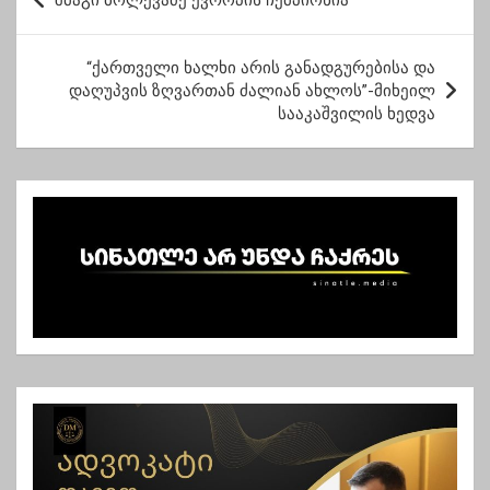
შმაგი ბოლქვაძე ევროპის ჩემპიონია
ო
ს
“ქართველი ხალხი არის განადგურებისა და
ტ
დაღუპვის ზღვართან ძალიან ახლოს”-მიხეილ
სააკაშვილის ხედვა
ი
ს
ნ
ა
ვ
ი
გ
ა
ც
ი
ა