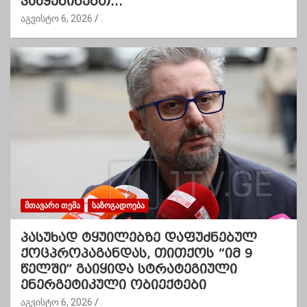
ვაწყენინებთ…”
აგვისტო 6, 2026
.
ᲛᲗᲐᲕᲐᲠᲘ ᲗᲔᲛᲐ
ᲡᲐᲖᲝᲒᲐᲓᲝᲔᲑᲐ
პასუხად ტყუილებზე დაფუძნებულ
ქოცპროპაგანდას, თითქოს “იმ 9
წელში” გაიყიდა სტრატეგიული
ენერგეტიკული ობიექტები
აგვისტო 6, 2026
.