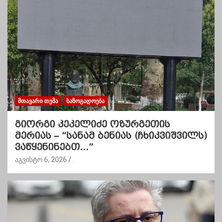
ᲛᲗᲐᲕᲐᲠᲘ ᲗᲔᲛᲐ
ᲡᲐᲖᲝᲒᲐᲓᲝᲔᲑᲐ
გიორგი კეკელიძე ოზურგეთის
მერიას – “სანამ ბენიას (ჩხიკვიშვილს)
ვაწყენინებთ…”
აგვისტო 6, 2026
.