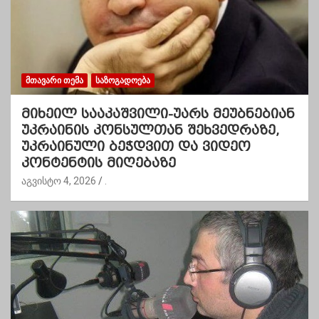
ᲛᲗᲐᲕᲐᲠᲘ ᲗᲔᲛᲐ
ᲡᲐᲖᲝᲒᲐᲓᲝᲔᲑᲐ
მიხეილ სააკაშვილი-უარს მეუბნებიან
უკრაინის კონსულთან შეხვედრაზე,
უკრაინული ბეჭდვით და ვიდეო
კონტენტის მიღებაზე
აგვისტო 4, 2026
.