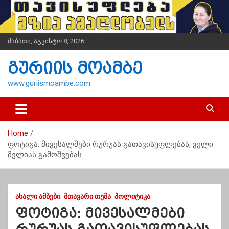
S
k
i
p
შაბათი, აგვისტო 8, 2026
t
o
გურიის მოამბე
c
o
www.guriismoambe.com
n
t
e
n
Home
t
ფოტიგა: მივესალმები რურუას გათავისუფლებას, ველი
მელიას გამოშვებას
ᲐᲮᲐᲚᲘ ᲐᲛᲑᲔᲑᲘ
ᲛᲗᲐᲕᲐᲠᲘ ᲗᲔᲛᲐ
ᲞᲝᲚᲘᲢᲘᲙᲐ
ფოტიგა: მივესალმები