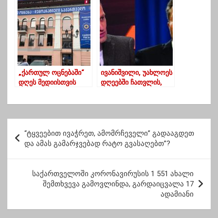
მიმართვა
„ქართულ ოცნებაში“
ივანიშვილი, უახლოეს
დღეს მედიისთვის
დღეებში ჩათვლის,
განცხადება არ
რომ ღარიბაშვილი
გაკეთდება
მისთვის პრობლემაა
და შეელევა – არმაზ
ახვლედიანი
პ
“ტყვეებით ივაჭრეთ, ამომრჩეველი” გადააგდეთ
ო
და ამას გამარჯვებად რატო გვასაღებთ”?
ს
ტ
საქართველოში კორონავირუსის 1 551 ახალი
შემთხვევა გამოვლინდა, გარდაიცვალა 17
ი
ადამიანი
ს