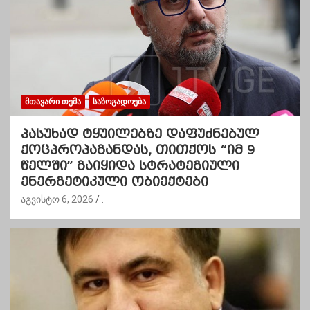
ᲛᲗᲐᲕᲐᲠᲘ ᲗᲔᲛᲐ
ᲡᲐᲖᲝᲒᲐᲓᲝᲔᲑᲐ
პასუხად ტყუილებზე დაფუძნებულ
ქოცპროპაგანდას, თითქოს “იმ 9
წელში” გაიყიდა სტრატეგიული
ენერგეტიკული ობიექტები
აგვისტო 6, 2026
.