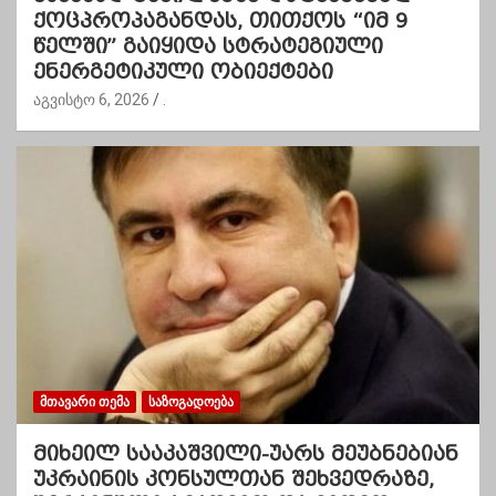
ქოცპროპაგანდას, თითქოს “იმ 9
წელში” გაიყიდა სტრატეგიული
ენერგეტიკული ობიექტები
აგვისტო 6, 2026
.
ᲛᲗᲐᲕᲐᲠᲘ ᲗᲔᲛᲐ
ᲡᲐᲖᲝᲒᲐᲓᲝᲔᲑᲐ
მიხეილ სააკაშვილი-უარს მეუბნებიან
უკრაინის კონსულთან შეხვედრაზე,