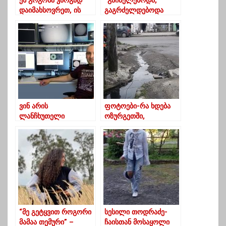
ეს გოგონა კარგად
“გაიწელებოდა,
დაიმახსოვრეთ, ის
გაგრძელდებოდა
ბევრჯერ ასახელებს
თებერვალში ზამთარი
საქართველოს
გურიაში”
ვინ არის
ფოტოები-რა ხდება
ლანჩხუთელი
ოზურგეთში,
ასტროფიზიკოსი,
თაყაიშვილის ქუჩაზე?
რომელიც დიდ
ბრიტანეთში
მოღვაწეობს?
“მე გეტყვით როგორი
სესილი თოდრაძე-
მამაა თემური” –
ჩაისთან მოსაყოლი