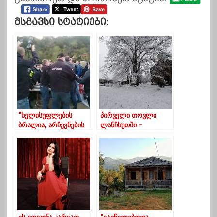
Მსგავსი Სტატიები:
“ხელისუფლების
პირველი თოვლი
ბრალია, არჩევნების
ლანჩხუთში –
წინ ევაჭრებიან
ფოტოები ჯიხეთის
ადგილობრივ
დედათა მონასტრიდან
მუსლიმებს”