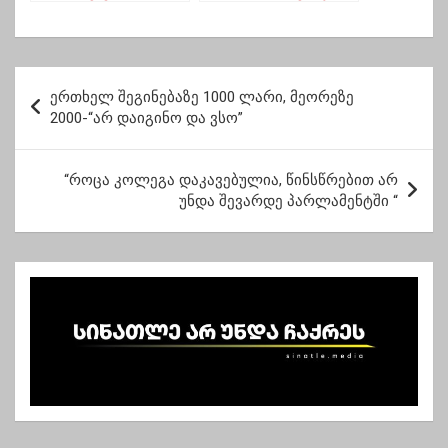
ლანჩხუთში
ამბავი
გარდაცვლილი
გოგონას ახლობელი
პ
ერთხელ შეგინებაზე 1000 ლარი, მეორეზე
ო
2000-“არ დაიგინო და ვსო”
ს
ტ
“როცა კოლეგა დაკავებულია, წინსწრებით არ
უნდა შევარდე პარლამენტში “
ი
ს
ნ
ა
ვ
ი
გ
ა