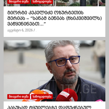
ᲛᲗᲐᲕᲐᲠᲘ ᲗᲔᲛᲐ
ᲡᲐᲖᲝᲒᲐᲓᲝᲔᲑᲐ
გიორგი კეკელიძე ოზურგეთის
მერიას – “სანამ ბენიას (ჩხიკვიშვილს)
ვაწყენინებთ…”
აგვისტო 6, 2026
.
ᲛᲗᲐᲕᲐᲠᲘ ᲗᲔᲛᲐ
ᲡᲐᲖᲝᲒᲐᲓᲝᲔᲑᲐ
პასუხად ტყუილებზე დაფუძნებულ