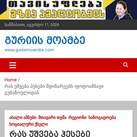
S
k
i
p
სამშაბათი, აგვისტო 11, 2026
t
o
გურიის მოამბე
c
o
www.guriismoambe.com
n
t
e
n
Home
t
რას უშვება ჰესები მდინარეებს-ფოტოამბავი
გუბაზოულიდან
ᲐᲮᲐᲚᲘ ᲐᲛᲑᲔᲑᲘ
ᲛᲗᲐᲕᲐᲠᲘ ᲗᲔᲛᲐ
ᲠᲔᲒᲘᲝᲜᲘ
ᲡᲐᲖᲝᲒᲐᲓᲝᲔᲑᲐ
ᲡᲝᲪᲘᲐᲚᲣᲠᲘ ᲥᲡᲔᲚᲘ
რას უშვება ჰესები