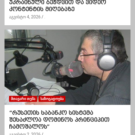
უკრაინული ბეჭდვით და ვიდეო
კონტენტის მიღებაზე
აგვისტო 4, 2026
.
ᲛᲗᲐᲕᲐᲠᲘ ᲗᲔᲛᲐ
ᲡᲐᲖᲝᲒᲐᲓᲝᲔᲑᲐ
“რუსეთის საბანკო სისტემა
შესაძლოა დომინოს პრინციპით
ჩამოშალოს”
აგვისტო 2, 2026
.