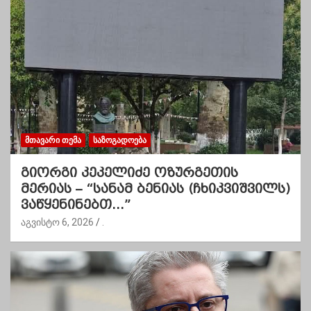
ᲛᲗᲐᲕᲐᲠᲘ ᲗᲔᲛᲐ
ᲡᲐᲖᲝᲒᲐᲓᲝᲔᲑᲐ
გიორგი კეკელიძე ოზურგეთის
მერიას – “სანამ ბენიას (ჩხიკვიშვილს)
ვაწყენინებთ…”
აგვისტო 6, 2026
.