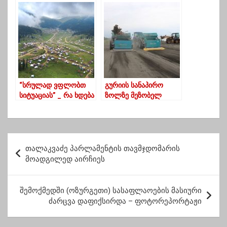
თანამშრომლები
მერამდენედ ამაო –
ხელფასების
ვაჟას დღე დადგა”-
მომატებას ითხოვენ
გიორგი კეკელიძე
“სრულად ვფლობთ
გურიის სანაპირო
სიტუაციას” _ რა ხდება
ზოლზე მეზობელ
ბახმაროში
ქვეყანაში მომხდარი
სტიქის შედეგად ზღვამ
დიდი რაოდენობის
ნარჩენები გამორიყა
პ
თალაკვაძე პარლამენტის თავმჯდომარის
ო
მოადგილედ აირჩიეს
ს
ტ
შემოქმედში (ოზურგეთი) სასაფლაოების მასიური
ძარცვა დაფიქსირდა – ფოტორეპორტაჟი
ი
ს