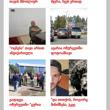
თავის მშობლიურ
მჯერა, ჩვენ ერთად
გრიბოედოვის ქუჩის
გავიმარჯვებთ უკეთესი
მაცხოვრებლებს
საქართველოსთვის
შეხვდა
“ოცნება” თავი არსით
ავარია ოზურგეთში-
ანტიქართული
ფოტოამბავი
მოვლენაა”
გაფიცვა
“და თითქოს, როგორც
ოზურგეთში-“გურია
მინიშნება, უკვე
ექსპრესის”,
მერამდენე და