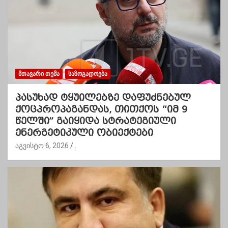
ᲛᲗᲐᲕᲐᲠᲘ ᲗᲔᲛᲐ
ᲡᲐᲖᲝᲒᲐᲓᲝᲔᲑᲐ
პასუხად ტყუილებზე დაფუძნებულ
ქოცპროპაგანდას, თითქოს “იმ 9
წელში” გაიყიდა სტრატეგიული
ენერგეტიკული ობიექტები
აგვისტო 6, 2026
.