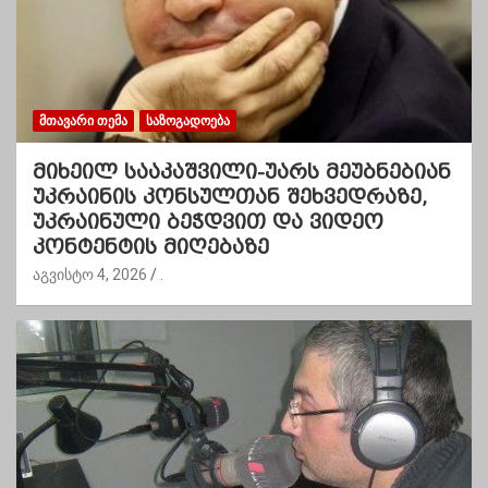
ᲛᲗᲐᲕᲐᲠᲘ ᲗᲔᲛᲐ
ᲡᲐᲖᲝᲒᲐᲓᲝᲔᲑᲐ
მიხეილ სააკაშვილი-უარს მეუბნებიან
უკრაინის კონსულთან შეხვედრაზე,
უკრაინული ბეჭდვით და ვიდეო
კონტენტის მიღებაზე
აგვისტო 4, 2026
.