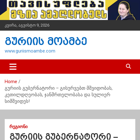
S
k
i
p
კვირა, აგვისტო 9, 2026
t
o
გურიის მოამბე
c
o
www.guriismoambe.com
n
t
e
n
Home
t
გურიის გუბერნატორი – გისურვებთ მშვიდობას,
კეთილდღეობას, ჯანმრთელობასა და სულიერ
სიმშვიდეს!
ᲠᲔᲒᲘᲝᲜᲘ
გურიის გუბერნატორი –