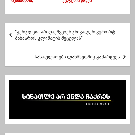
შესაძლოა,
ეკლესია დღეს
მსოფლიოში
მაცხოვრის
მოთხოვნადი და
ამაღლებას ზეიმობს
მოდური პროდუქტი
გახდეს – FAO
პ
“გურულები არ დაუშვებენ უნიკალურ კურორტ
ო
ბახმაროს კლიმატის შეცვლას”
ს
ტ
სასაფლაოები ლანჩხუთშიც გაძარცვეს
ი
ს
ნ
ა
ვ
ი
გ
ა