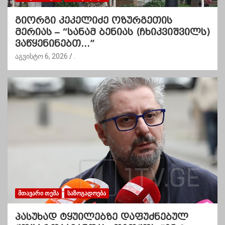
გიორგი კეკელიძე ოზურგეთის
მერიას – “სანამ ბენიას (ჩხიკვიშვილს)
ვაწყენინებთ…”
აგვისტო 6, 2026
.
ᲛᲗᲐᲕᲐᲠᲘ ᲗᲔᲛᲐ
ᲡᲐᲖᲝᲒᲐᲓᲝᲔᲑᲐ
პასუხად ტყუილებზე დაფუძნებულ