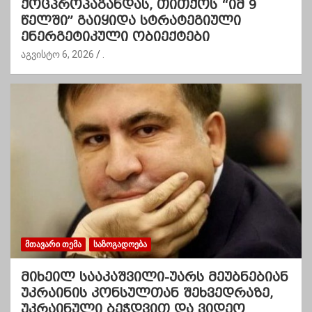
ქოცპროპაგანდას, თითქოს “იმ 9
წელში” გაიყიდა სტრატეგიული
ენერგეტიკული ობიექტები
აგვისტო 6, 2026
.
ᲛᲗᲐᲕᲐᲠᲘ ᲗᲔᲛᲐ
ᲡᲐᲖᲝᲒᲐᲓᲝᲔᲑᲐ
მიხეილ სააკაშვილი-უარს მეუბნებიან
უკრაინის კონსულთან შეხვედრაზე,
უკრაინული ბეჭდვით და ვიდეო