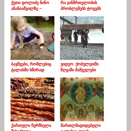
ქეთი დოლიძე ნინო
რა ჯანმრთელობის
ანანიაშვილზე –
პრობლემებს ტოვებს
ეტყობა, აქ ამოწურა
კოვიდი ქალის
თავისი
ორგანიზმში- კვლევა
შესაძლებლობა – არ
შეიძლება ადამიანის
ერთი ხელის მოსმით
განკიცხვა
ბავშვები, რომლებიც
ვიდეო: ქობულეთში
ტალახში ხშირად
ზღვაში მაშველები
თამაშობენ,
ახალგაზრდა მამაკაცს
გონიერები არიან
ეძებენ
ქართული ჩურჩხელა
მართლმადიდებელი