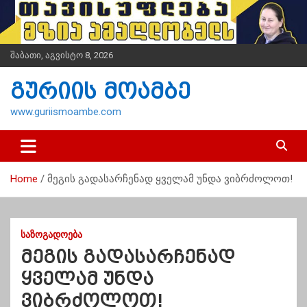
S
k
i
p
შაბათი, აგვისტო 8, 2026
t
o
გურიის მოამბე
c
o
www.guriismoambe.com
n
t
e
n
Home
მეგის გადასარჩენად ყველამ უნდა ვიბრძოლოთ!
t
ᲡᲐᲖᲝᲒᲐᲓᲝᲔᲑᲐ
მეგის გადასარჩენად
ყველამ უნდა
ვიბრძოლოთ!