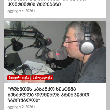
კონტენტის მიღებაზე
აგვისტო 4, 2026
.
ᲛᲗᲐᲕᲐᲠᲘ ᲗᲔᲛᲐ
ᲡᲐᲖᲝᲒᲐᲓᲝᲔᲑᲐ
“რუსეთის საბანკო სისტემა
შესაძლოა დომინოს პრინციპით
ჩამოშალოს”
აგვისტო 2, 2026
.