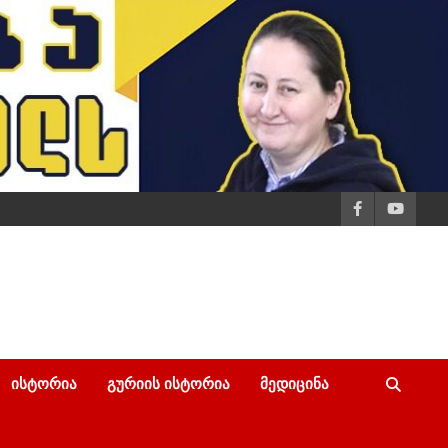
ᲘᲡᲢᲝᲠᲘᲐ
ᲒᲣᲠᲘᲘᲡ ᲘᲡᲢᲝᲠᲘᲐ
ᲛᲔᲓᲘᲪᲘᲜᲐ