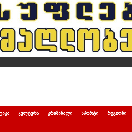
ᲢᲘᲙᲐ
ᲙᲣᲚᲢᲣᲠᲐ
ᲙᲠᲘᲛᲘᲜᲐᲚᲘ
ᲡᲞᲝᲠᲢᲘ
ᲠᲔᲒᲘᲝᲜᲘ