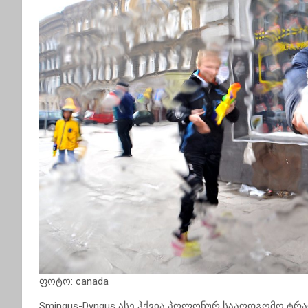
ფოტო: canada
Smingus-Dyngus ასე ჰქვია პოლონურ სააღდგომო ტრ