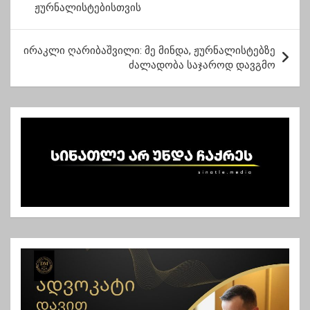
ჟურნალისტებისთვის
ს
ტ
ირაკლი ღარიბაშვილი: მე მინდა, ჟურნალისტებზე
ი
ძალადობა საჯაროდ დავგმო
ს
ნ
ა
ვ
ი
გ
ა
ც
ი
ა