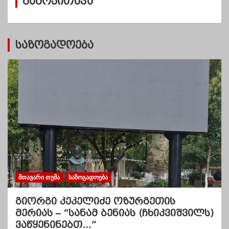
გამოკითხვა
ე
ბ
ი
საზოგადოება
ᲛᲗᲐᲕᲐᲠᲘ ᲗᲔᲛᲐ
ᲡᲐᲖᲝᲒᲐᲓᲝᲔᲑᲐ
გიორგი კეკელიძე ოზურგეთის
მერიას – “სანამ ბენიას (ჩხიკვიშვილს)
ვაწყენინებთ…”