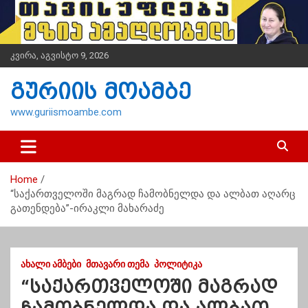
S
k
i
p
კვირა, აგვისტო 9, 2026
t
o
გურიის მოამბე
c
o
www.guriismoambe.com
n
t
e
n
Home
t
“საქართველოში მაგრად ჩამობნელდა და ალბათ აღარც
გათენდება”-ირაკლი მახარაძე
ᲐᲮᲐᲚᲘ ᲐᲛᲑᲔᲑᲘ
ᲛᲗᲐᲕᲐᲠᲘ ᲗᲔᲛᲐ
ᲞᲝᲚᲘᲢᲘᲙᲐ
“საქართველოში მაგრად