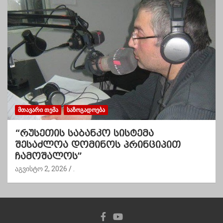
ᲛᲗᲐᲕᲐᲠᲘ ᲗᲔᲛᲐ
ᲡᲐᲖᲝᲒᲐᲓᲝᲔᲑᲐ
“რუსეთის საბანკო სისტემა
შესაძლოა დომინოს პრინციპით
ჩამოშალოს”
აგვისტო 2, 2026
.