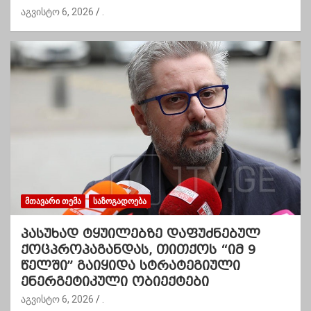
აგვისტო 6, 2026
.
ᲛᲗᲐᲕᲐᲠᲘ ᲗᲔᲛᲐ
ᲡᲐᲖᲝᲒᲐᲓᲝᲔᲑᲐ
პასუხად ტყუილებზე დაფუძნებულ
ქოცპროპაგანდას, თითქოს “იმ 9
წელში” გაიყიდა სტრატეგიული
ენერგეტიკული ობიექტები
აგვისტო 6, 2026
.