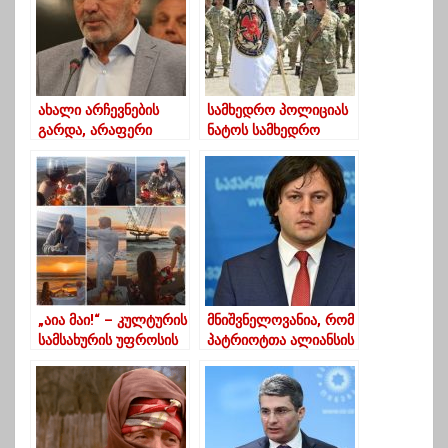
ახალი არჩევნების
სამხედრო პოლიციას
გარდა, არაფერი
ნატოს სამხედრო
გამოასწორებს ამ
პოლიციის
სიბინძურეს რაც
მრავალეროვნული
“ოცნებამ” ჩაიდინა-
ბატალიონის
კემულარია
პარტნიორის სტატუსი
მიენიჭა
„აია მაი!“ – კულტურის
მნიშვნელოვანია, რომ
სამსახურის უფროსის
პატრიოტთა ალიანსის
დაბადების დღე ბერას
რუსული შემადგენელი
და ნანუკას
არ შემოვიდა
ინსპირაციით
პარლამენტში-
კობახიძე