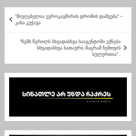
მისვლის გამო
პ
“მიუღებელია ევროკავშირის დროშის დაშვება” –
ო
კახა კუჭავა
ს
ტ
“ჩემს წერილს სხვადასხვა სააგენტოში ექნება
სხვადასხვა სათაური, მაგრამ ჩემთვის
ი
სულერთია”…
ს
ნ
ა
ვ
ი
გ
ა
ც