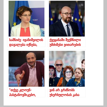
ბაჩანა შენგელია
ქალებზე
“ოცნებას”
სექსუალურად
ძალადობდა
სამნიძე: ივანიშვილის
ქვეყანაში შექმნილი
დავალება იქნება,
უმძიმესი ვითარების
რომ დაიცვან ბერა და
ფონზე,
უფრო გულისამრევ
საქართველოში შარლ
რაღაცებს ვნახავთ
მიშელი კიდევ
ერთხელ ჩამოდის
“თქვე კლოუნ-
ვინ არ გრძნობს
პასტანოვშიკებო,
უხერხულობას კახა
სამხილები იგუგლება”
კალაძის
– მშვილდაძე
პრეზენტაციაზე