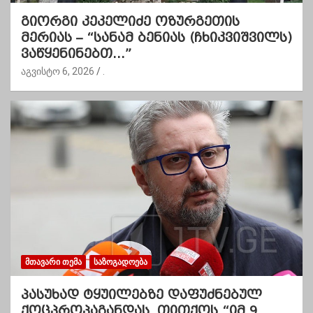
გიორგი კეკელიძე ოზურგეთის
მერიას – “სანამ ბენიას (ჩხიკვიშვილს)
ვაწყენინებთ…”
აგვისტო 6, 2026
.
ᲛᲗᲐᲕᲐᲠᲘ ᲗᲔᲛᲐ
ᲡᲐᲖᲝᲒᲐᲓᲝᲔᲑᲐ
პასუხად ტყუილებზე დაფუძნებულ
ქოცპროპაგანდას, თითქოს “იმ 9