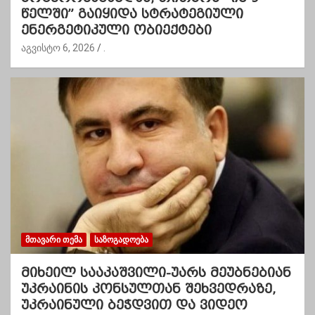
წელში” გაიყიდა სტრატეგიული
ენერგეტიკული ობიექტები
აგვისტო 6, 2026
.
ᲛᲗᲐᲕᲐᲠᲘ ᲗᲔᲛᲐ
ᲡᲐᲖᲝᲒᲐᲓᲝᲔᲑᲐ
მიხეილ სააკაშვილი-უარს მეუბნებიან
უკრაინის კონსულთან შეხვედრაზე,
უკრაინული ბეჭდვით და ვიდეო