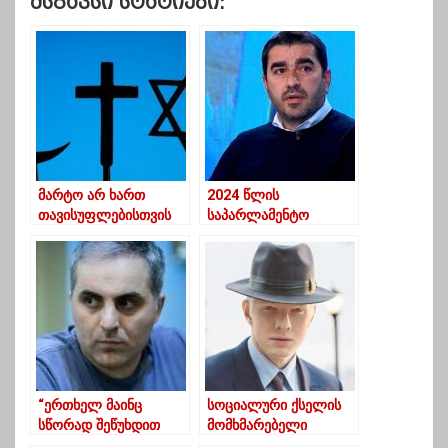
Მსგავსი Სტატიები:
მარტო არ ხართ
2024 წლის
თავისუფლებისთვის
საპარლამენტო
ბრძოლაში –
არჩევნებისთვის, ჩვენ
ამერიკელი
თანახმა ვართ 5-დან 3
სასულიერო პირების
პროცენტამდე
წერილი ქართველებს
ჩამოწევაზე
“ერთხელ მაინც
სოციალური ქსელის
სწორად შეწუხდით
მომხმარებელი
თქვე უსინდისოებო” –
ამტკიცებს, რომ ბერა