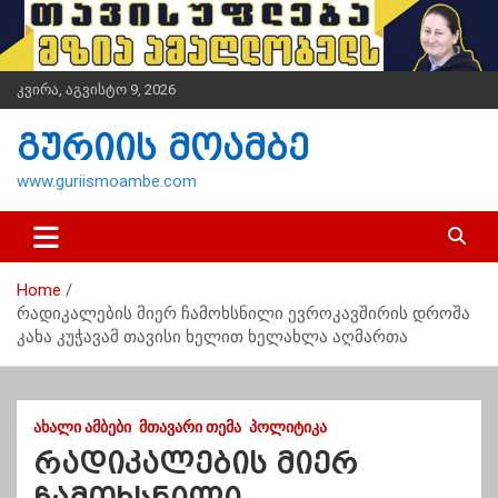
S
k
i
p
კვირა, აგვისტო 9, 2026
t
o
გურიის მოამბე
c
o
www.guriismoambe.com
n
t
e
n
Home
t
რადიკალების მიერ ჩამოხსნილი ევროკავშირის დროშა
კახა კუჭავამ თავისი ხელით ხელახლა აღმართა
ᲐᲮᲐᲚᲘ ᲐᲛᲑᲔᲑᲘ
ᲛᲗᲐᲕᲐᲠᲘ ᲗᲔᲛᲐ
ᲞᲝᲚᲘᲢᲘᲙᲐ
რადიკალების მიერ