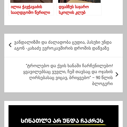
ილია ჭავჭავაძის
დვაბზუს საჯარო
სააღდგომო წერილი
სკოლის კლუბ
„საფიხვნოს“
წევრებმა,
საერთაშორისო
პროექტის
პ
ფარგლებში, კედლის
ვანდალიზმი და ძალადობა ცუდია, პასუხი უნდა
ო
გაზეთი დაამზადეს
აგონ -კახაძე ევროკავშირის დროშის დაწვაზე
ს
ტ
“ტროლებო და ქვის ხანაში ჩარჩენილებო!
ყვავილებსაც ვუვლი, ჩემ თავსაც და ოჯახის
ი
ღირსებასაც ვიცავ, ბრიყვებო” – 90 წლის
ს
ბლოგერი
ნ
ა
ვ
ი