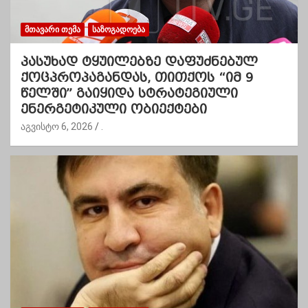
ᲛᲗᲐᲕᲐᲠᲘ ᲗᲔᲛᲐ
ᲡᲐᲖᲝᲒᲐᲓᲝᲔᲑᲐ
პასუხად ტყუილებზე დაფუძნებულ
ქოცპროპაგანდას, თითქოს “იმ 9
წელში” გაიყიდა სტრატეგიული
ენერგეტიკული ობიექტები
აგვისტო 6, 2026
.