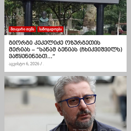
ᲛᲗᲐᲕᲐᲠᲘ ᲗᲔᲛᲐ
ᲡᲐᲖᲝᲒᲐᲓᲝᲔᲑᲐ
გიორგი კეკელიძე ოზურგეთის
მერიას – “სანამ ბენიას (ჩხიკვიშვილს)
ვაწყენინებთ…”
აგვისტო 6, 2026
.