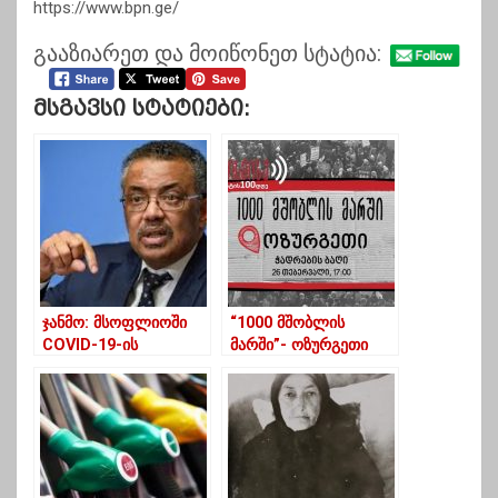
https://www.bpn.ge/
გააზიარეთ და მოიწონეთ სტატია:
Მსგავსი Სტატიები:
ჯანმო: მსოფლიოში
“1000 მშობლის
COVID-19-ის
მარში”- ოზურგეთი
შემთხვევები
აქციას უერთდება
რეკორდულად
გაიზარდა