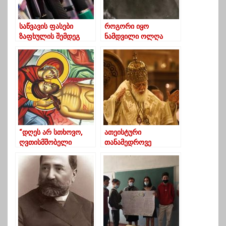
საწვავის ფასები
როგორი იყო
ზაფხულის შემდეგ
ნამდვილი ოლღა
ყველაზე მაღალ
ბებია (ფოტო)
ნიშნულზეა
“დღეს არ სთხოვო,
ათეისტური
ღვთისმშობელი
თანამედროვე
დაღლილია”..
აზროვნება, სხვა
რეალობის
შესაქმნელად
ემზადება- ილია
მეორე