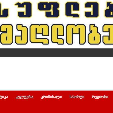
ᲢᲘᲙᲐ
ᲙᲣᲚᲢᲣᲠᲐ
ᲙᲠᲘᲛᲘᲜᲐᲚᲘ
ᲡᲞᲝᲠᲢᲘ
ᲠᲔᲒᲘᲝᲜᲘ