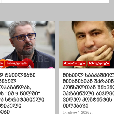
ᲛᲐ
ᲡᲐᲖᲝᲒᲐᲓᲝᲔᲑᲐ
ᲛᲗᲐᲕᲐᲠᲘ ᲗᲔᲛᲐ
ᲡᲐᲖᲝᲒᲐᲓᲝᲔᲑᲐ
დ ტყუილებზე
მიხეილ სააკაშვი
ნებულ
მეუბნებიან უკრაინ
ოპაგანდას,
კონსულთან შეხვე
 “იმ 9 წელში”
უკრაინული ბეჭდვ
და სტრატეგიული
ვიდეო კონტენტის
ეტიკული
მიღებაზე
ები
აგვისტო 4, 2026
.