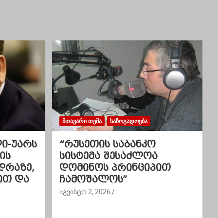
ᲛᲗᲐᲕᲐᲠᲘ ᲗᲔᲛᲐ
ᲡᲐᲖᲝᲒᲐᲓᲝᲔᲑᲐ
ლი-უარს
“რუსეთის საბანკო
ის
სისტემა შესაძლოა
დრაზე,
დომინოს პრინციპით
ით და
ჩამოშალოს”
აგვისტო 2, 2026
.