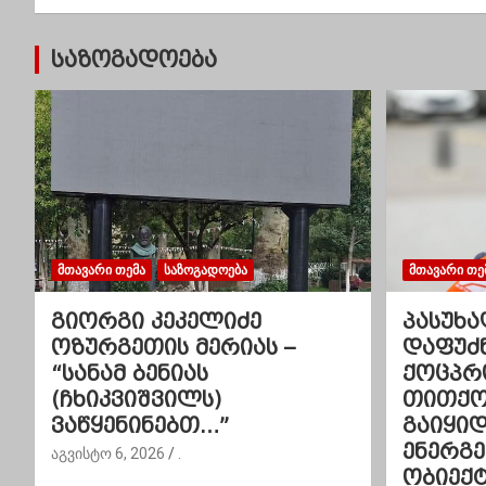
ტ
საზოგადოება
ი
ს
ნ
ა
ვ
ᲛᲗᲐᲕᲐᲠᲘ ᲗᲔᲛᲐ
ᲡᲐᲖᲝᲒᲐᲓᲝᲔᲑᲐ
ᲛᲗᲐᲕᲐᲠᲘ ᲗᲔ
ი
გიორგი კეკელიძე
პასუხა
გ
ოზურგეთის მერიას –
დაფუძ
“სანამ ბენიას
ქოცპრ
ა
(ჩხიკვიშვილს)
თითქოს
ვაწყენინებთ…”
გაიყი
ც
ენერგ
აგვისტო 6, 2026
.
ი
ობიექტ