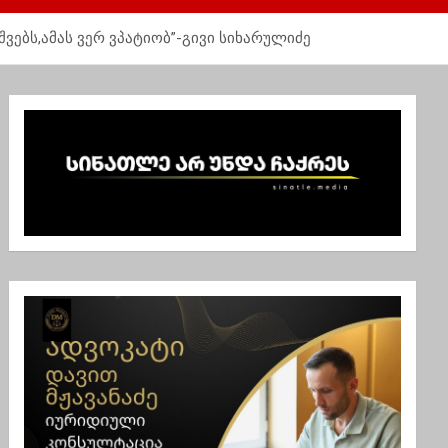
შვებს,ამას ვერ ვპატიობ”-გივი სიხარულიძე