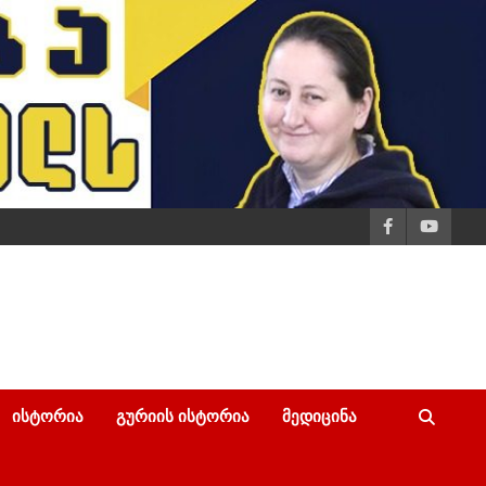
ᲘᲡᲢᲝᲠᲘᲐ
ᲒᲣᲠᲘᲘᲡ ᲘᲡᲢᲝᲠᲘᲐ
ᲛᲔᲓᲘᲪᲘᲜᲐ