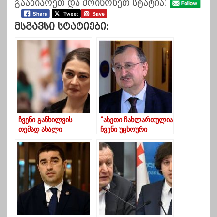
გააზიარეთ და მოიწონეთ სტატია:
Მსგავსი Სტატიები:
ჩვენი განხილვის
“ასეთი ჩახლართულია
თემად ახალი
ჩვენი უცხოური
არჩევნები რჩება-
ინვესტიციების
თაკო ჩარკვიანი
წარმომავლობა”