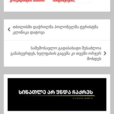
კომენდანტის საათის
ინიციატივით,
დროს- ვინ
სოციალურად
იმყოფებოდა სუფრაზე
დაუცველ ბავშვთა
მინისტრთან
დახმარება 50-დან 100
ლარამდე გაიზარდა
პ
თბილისში დაჭრილმა პოლონელმა ტურისტმა
ო
კლინიკა დატოვა
ს
ტ
საშემოსავლო გადასახადი შესაძლოა
განახევრდეს, ხელფასის გაცემა კი თვეში ორჯერ
ი
მოხდეს
ს
ნ
ა
ვ
ი
გ
ა