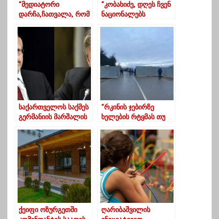
“მედიატორი
“კობახიძე, დღეს ჩვენ
დარჩა,ჩათვალა, რომ
ნაციონალებს
არის კიდევ
გვეძახის”-ჭიჭინაძე
პოტენციალი
ოპოზიციასთან
საუბრის”
საქართველოს საქმეს
“რკინის ჯებირზე
გერმანიის მარშალის
ხელების რტყმას თუ
ფონდი განიხილავს
არ შეწყვეტენ,
პოლიცია
პროპორციულ ძალას
გამოიყენებს”
ქეიფი ოზურგეთში
ღარიბაშვილის