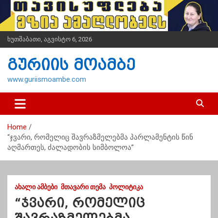
S
k
i
p
ხუთშაბათი, აგვისტო 6, 2026
t
o
გურიის მოამბე
c
o
www.guriismoambe.com
n
t
e
n
Home
t
“ჯვარი, რომელიც შავრაზმელებმა პარლამენტის წინ
აღმართეს, ძალადობის სიმბოლოა”
ᲐᲮᲐᲚᲘ ᲐᲛᲑᲔᲑᲘ
ᲛᲗᲐᲕᲐᲠᲘ ᲗᲔᲛᲐ
ᲞᲝᲚᲘᲢᲘᲙᲐ
“ჯვარი, რომელიც