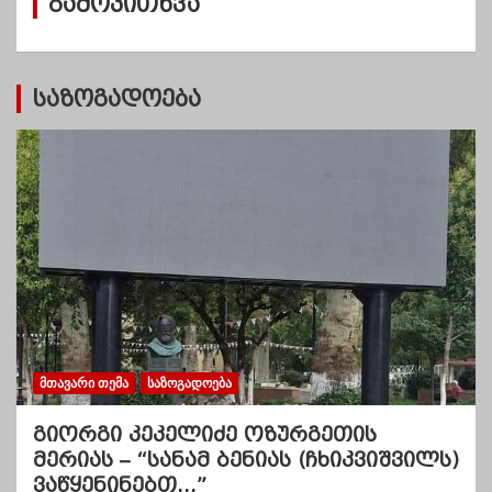
გამოკითხვა
ე
ბ
ი
საზოგადოება
ᲛᲗᲐᲕᲐᲠᲘ ᲗᲔᲛᲐ
ᲡᲐᲖᲝᲒᲐᲓᲝᲔᲑᲐ
გიორგი კეკელიძე ოზურგეთის
მერიას – “სანამ ბენიას (ჩხიკვიშვილს)
ვაწყენინებთ…”