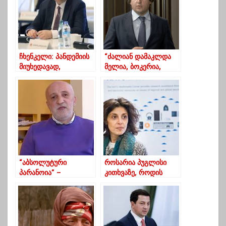
ჩხენკელი: პანდემიის
“ძალიან დამაკლდა
მიუხედავად,
მელია, ბოკერია,
განათლების ხარისხის
ხოშტარია…”-
უზრუნველყოფა
კობახიძეს ოპოზიცია
მოხერხდა
“ენატრება”
“აბსოლუტური
როსარია პუგლისი
პარანოია” –
კითხვაზე, როდის
წულუკიანის
გახდება საქართველო
განცხადებას
ნატო-ს წევრი – როცა
ხუხაშვილი აფასებს
შესაფერისი დრო
მოვა