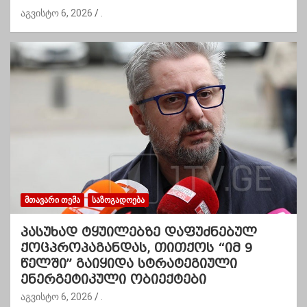
აგვისტო 6, 2026
.
ᲛᲗᲐᲕᲐᲠᲘ ᲗᲔᲛᲐ
ᲡᲐᲖᲝᲒᲐᲓᲝᲔᲑᲐ
პასუხად ტყუილებზე დაფუძნებულ
ქოცპროპაგანდას, თითქოს “იმ 9
წელში” გაიყიდა სტრატეგიული
ენერგეტიკული ობიექტები
აგვისტო 6, 2026
.