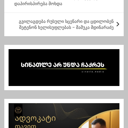
დაპირისპირება მოხდა
ს
ტ
გვილაგდება რუსული სცენარი და ცდილობენ
ი
შეტენონ ხელისუფლებას – მამუკა მდინარაძე
ს
ნ
ა
ვ
ი
გ
ა
ც
ი
ა