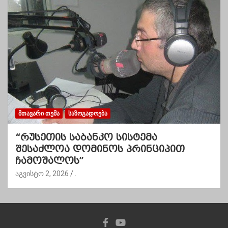
ᲛᲗᲐᲕᲐᲠᲘ ᲗᲔᲛᲐ
ᲡᲐᲖᲝᲒᲐᲓᲝᲔᲑᲐ
“რუსეთის საბანკო სისტემა
შესაძლოა დომინოს პრინციპით
ჩამოშალოს”
აგვისტო 2, 2026
.