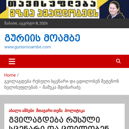
S
k
i
p
შაბათი, აგვისტო 8, 2026
t
o
გურიის მოამბე
c
o
www.guriismoambe.com
n
t
e
n
Home
t
​გვილაგდება რუსული სცენარი და ცდილობენ შეტენონ
ხელისუფლებას – მამუკა მდინარაძე
ᲐᲮᲐᲚᲘ ᲐᲛᲑᲔᲑᲘ
ᲛᲗᲐᲕᲐᲠᲘ ᲗᲔᲛᲐ
ᲞᲝᲚᲘᲢᲘᲙᲐ
​გვილაგდება რუსული