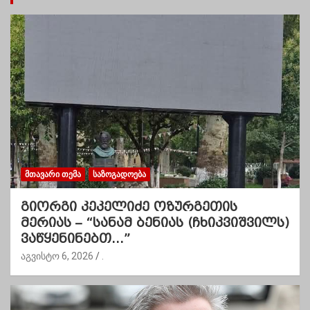
ᲛᲗᲐᲕᲐᲠᲘ ᲗᲔᲛᲐ
ᲡᲐᲖᲝᲒᲐᲓᲝᲔᲑᲐ
გიორგი კეკელიძე ოზურგეთის
მერიას – “სანამ ბენიას (ჩხიკვიშვილს)
ვაწყენინებთ…”
აგვისტო 6, 2026
.