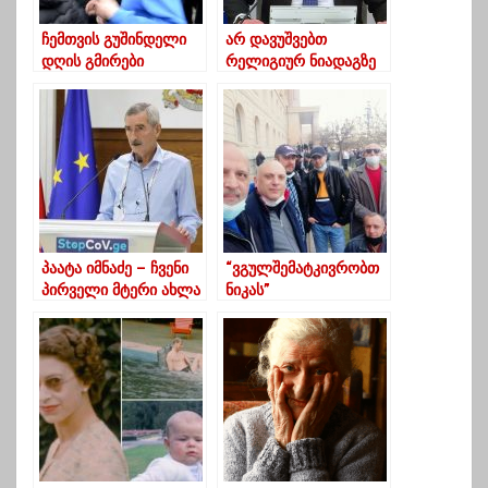
ჩემთვის გუშინდელი
არ დავუშვებთ
დღის გმირები
რელიგიურ ნიადაგზე
მუსლიმი დედები
პროვოკაციებს-
არიან… საკუთარი
პრემიერი ბუკნარის
შვილებისაგან
ინცინდენტზე
ქრისტიანთა შვილების
დასაცავად
თავგანწირულები
პაატა იმნაძე – ჩვენი
“ვგულშემატკივრობთ
პირველი მტერი ახლა
ნიკას”
არის სუფრები