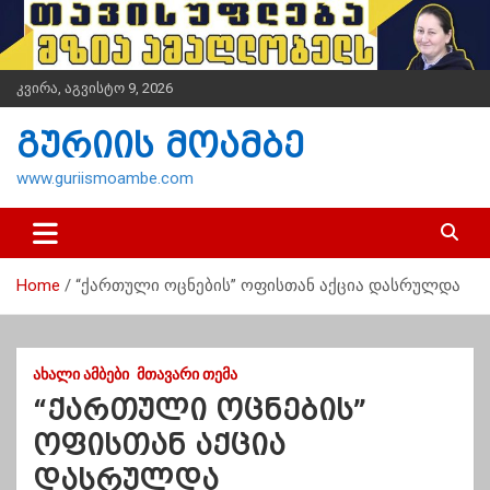
S
k
i
p
კვირა, აგვისტო 9, 2026
t
o
გურიის მოამბე
c
o
www.guriismoambe.com
n
t
e
n
Home
“ქართული ოცნების” ოფისთან აქცია დასრულდა
t
ᲐᲮᲐᲚᲘ ᲐᲛᲑᲔᲑᲘ
ᲛᲗᲐᲕᲐᲠᲘ ᲗᲔᲛᲐ
“ქართული ოცნების”
ოფისთან აქცია
დასრულდა