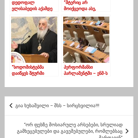
დედოფალ
“მტერიც არ
ელისაბედის აქამდე
მოიქცეოდა ასე,
უცნობი ფოტოები
როგორც
სახელმწიფო მოექცა
ხალხს” – 91 წლის
ბლოგერი 20 ივნისზე
“სოდომისტებმა
პერფორმანსი
დაიწყეს შტურმი
პარლამენტში – ენმ-ს
პარლამენტზე. არაა?
წევრებმა დარბაზში 20
“ნაციონალური
ივნისის ამსახველი
მოძრაობა”
ფოტოები გააკრეს
სოდომისტები არ
პ
არიან?
გია ხუხაშვილი – შსს – სირცხვილია!!!
ო
ს
“ორ ფეხზე მოსიარულე არსებები, სრულიად
ტ
გამხეცებულები და გავეშებულები, რომლებსაც
მართავენ”