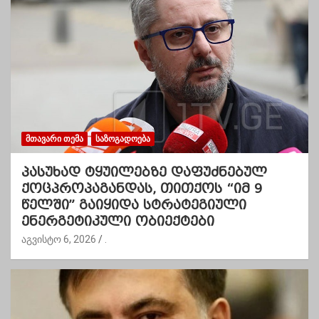
ᲛᲗᲐᲕᲐᲠᲘ ᲗᲔᲛᲐ
ᲡᲐᲖᲝᲒᲐᲓᲝᲔᲑᲐ
პასუხად ტყუილებზე დაფუძნებულ
ქოცპროპაგანდას, თითქოს “იმ 9
წელში” გაიყიდა სტრატეგიული
ენერგეტიკული ობიექტები
აგვისტო 6, 2026
.