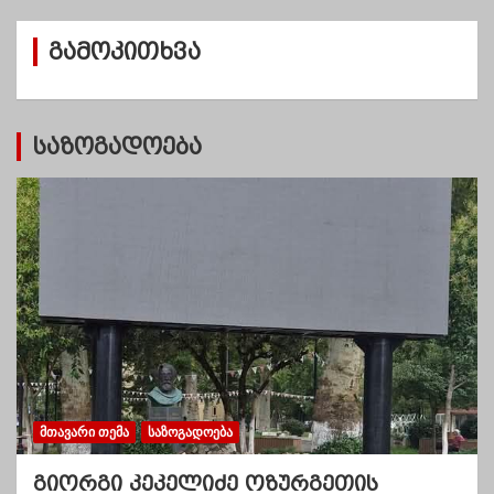
ი
ვ
გამოკითხვა
ე
ბ
ი
საზოგადოება
ᲛᲗᲐᲕᲐᲠᲘ ᲗᲔᲛᲐ
ᲡᲐᲖᲝᲒᲐᲓᲝᲔᲑᲐ
გიორგი კეკელიძე ოზურგეთის