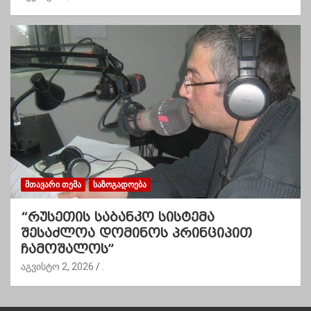
ᲛᲗᲐᲕᲐᲠᲘ ᲗᲔᲛᲐ
ᲡᲐᲖᲝᲒᲐᲓᲝᲔᲑᲐ
“რუსეთის საბანკო სისტემა
შესაძლოა დომინოს პრინციპით
ჩამოშალოს”
აგვისტო 2, 2026
.