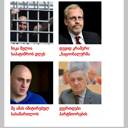
– ბაია პატარაია
მიუსაჯა
ნიკა მელია
დევიდ კრამერი:
საპატიმროს დღეს
„ნაციონალურმა
დატოვებს
მოძრაობამ“ უნდა
დაიკავოს ადგილები
პარლამენტში“
მე ამას იმიტირებულ
ვუერთდები
სასამართლოს
პარტნიორების
ვუწოდებ –
იმედგაცრუებას… ჩვენ
საქალაქოში ნიკა
მათ ეს პოზიცია