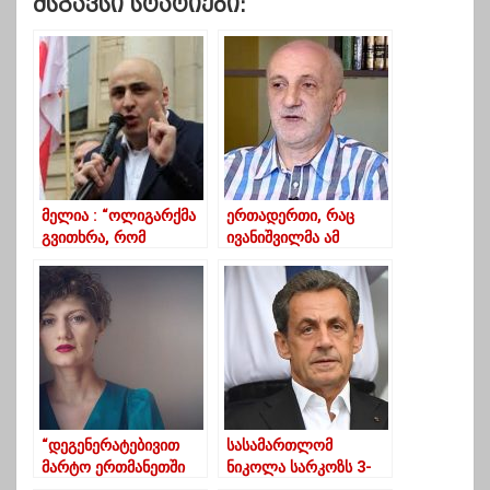
Მსგავსი Სტატიები:
მელია : “ოლიგარქმა
ერთადერთი, რაც
გვითხრა, რომ
ივანიშვილმა ამ
არჩევნებს არ
პროცესში მოიგო-
ჩაატარებს, მაგრამ ეს
ექსპერტის განმარტება
ძალადობაზე
გადასული ამაო
მცდელობაა… ”
“დეგენერატებივით
სასამართლომ
მარტო ერთმანეთში
ნიკოლა სარკოზს 3-
მეგობრობენ “ქოცები”
წლიანი პატიმრობა