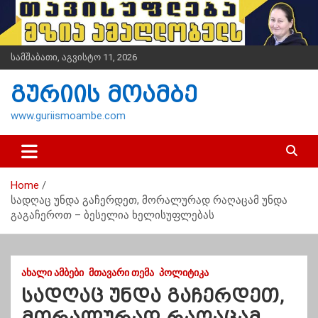
S
k
i
p
სამშაბათი, აგვისტო 11, 2026
t
o
გურიის მოამბე
c
o
www.guriismoambe.com
n
t
e
n
Home
t
სადღაც უნდა გაჩერდეთ, მორალურად რაღაცამ უნდა
გაგაჩეროთ – ბესელია ხელისუფლებას
ᲐᲮᲐᲚᲘ ᲐᲛᲑᲔᲑᲘ
ᲛᲗᲐᲕᲐᲠᲘ ᲗᲔᲛᲐ
ᲞᲝᲚᲘᲢᲘᲙᲐ
სადღაც უნდა გაჩერდეთ,