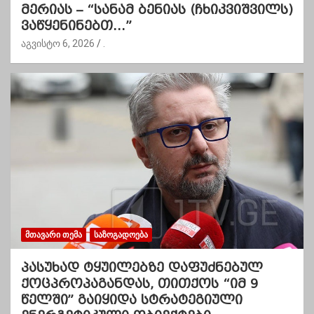
მერიას – “სანამ ბენიას (ჩხიკვიშვილს)
ვაწყენინებთ…”
აგვისტო 6, 2026
.
ᲛᲗᲐᲕᲐᲠᲘ ᲗᲔᲛᲐ
ᲡᲐᲖᲝᲒᲐᲓᲝᲔᲑᲐ
პასუხად ტყუილებზე დაფუძნებულ
ქოცპროპაგანდას, თითქოს “იმ 9
წელში” გაიყიდა სტრატეგიული