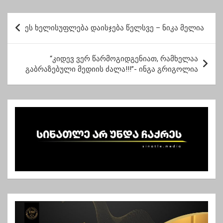
მელიას პროცესი
ათასგზის
დაიწყო
გავუზიარეთ… – გია
პ
ვოლსკი
ეს ხელისუფლება დაისჯება წელსვე – ნიკა მელია
ო
ს
“კიდევ ვერ წარმოგიდგენიათ, რამხელაა
ტ
გაბრაზებული მედიის ძალა!!!”- ინგა გრიგოლია
ი
ს
ნ
ა
ვ
ი
გ
ა
ც