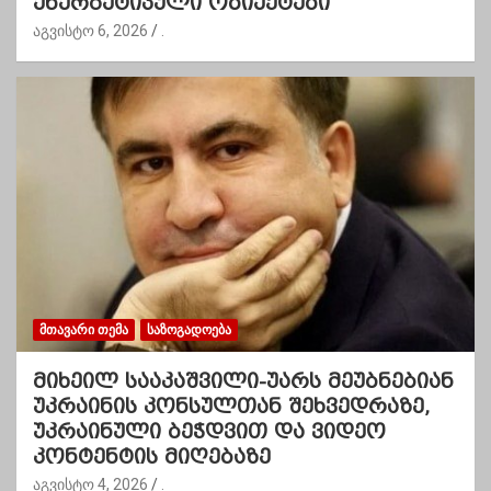
ენერგეტიკული ობიექტები
აგვისტო 6, 2026
.
ᲛᲗᲐᲕᲐᲠᲘ ᲗᲔᲛᲐ
ᲡᲐᲖᲝᲒᲐᲓᲝᲔᲑᲐ
მიხეილ სააკაშვილი-უარს მეუბნებიან
უკრაინის კონსულთან შეხვედრაზე,
უკრაინული ბეჭდვით და ვიდეო
კონტენტის მიღებაზე
აგვისტო 4, 2026
.