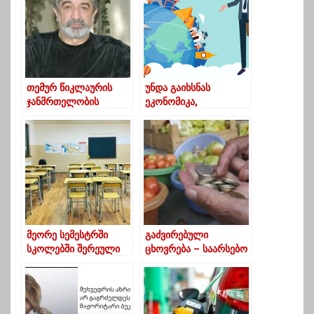
თემურ წიკლაურის
უნდა გაიხსნას
ჯანმრთელობის
ეკონომიკა,
მდგომარეობა
ტრანსპორტი… –
გაუმჯობესდა
ჯანდაცვის
ექსპერტების
შეფასებები
რეგულაციებზე
მეორე სემესტრში
გაძვირებული
სკოლებში შერეული
ცხოვრება – საარსებო
ფორმატით ისწავლიან
მინიმუმი სამი ლარით
გაიზარდა