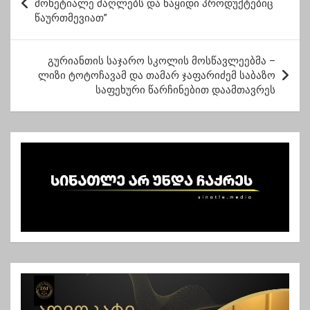
ო
მოხეტიალე ძაღლებს და ნაყიდი პროდუქტებიც
წაურთმევიათ”
ს
ტ
გურიანთის საჯარო სკოლის მოსწავლეებმა –
ი
ლიზი ტოტოჩავამ და თამარ ჯაფარიძემ საბაზო
ს
საფეხური წარჩინებით დაამთავრეს
ნ
ა
ვ
ი
გ
ა
ც
ი
ა