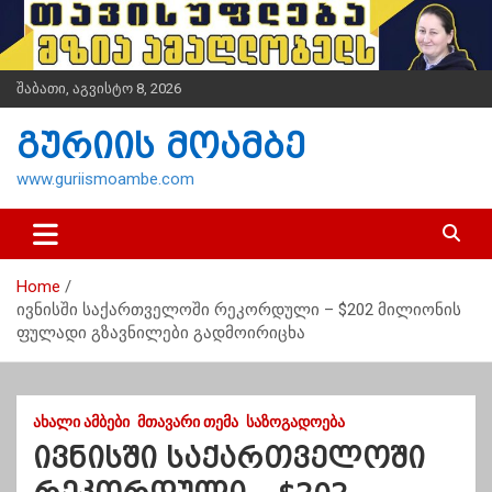
S
k
i
p
შაბათი, აგვისტო 8, 2026
t
o
გურიის მოამბე
c
o
www.guriismoambe.com
n
t
e
n
Home
t
ივნისში საქართველოში რეკორდული – $202 მილიონის
ფულადი გზავნილები გადმოირიცხა
ᲐᲮᲐᲚᲘ ᲐᲛᲑᲔᲑᲘ
ᲛᲗᲐᲕᲐᲠᲘ ᲗᲔᲛᲐ
ᲡᲐᲖᲝᲒᲐᲓᲝᲔᲑᲐ
ივნისში საქართველოში