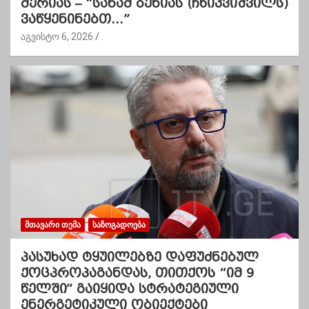
მერიას – “სანამ ბენიას (ჩხიკვიშვილს)
ვაწყენინებთ…”
აგვისტო 6, 2026
.
ᲛᲗᲐᲕᲐᲠᲘ ᲗᲔᲛᲐ
ᲡᲐᲖᲝᲒᲐᲓᲝᲔᲑᲐ
პასუხად ტყუილებზე დაფუძნებულ
ქოცპროპაგანდას, თითქოს “იმ 9
წელში” გაიყიდა სტრატეგიული
ენერგეტიკული ობიექტები