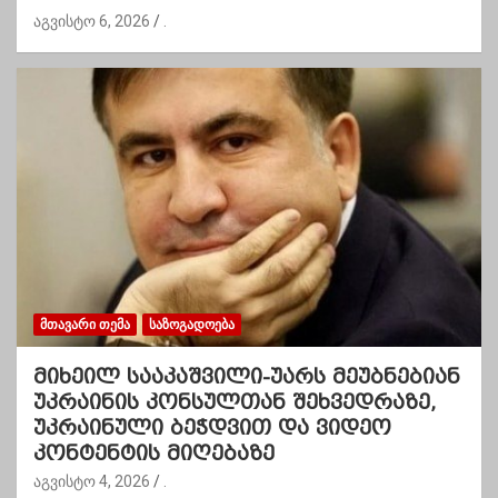
აგვისტო 6, 2026
.
ᲛᲗᲐᲕᲐᲠᲘ ᲗᲔᲛᲐ
ᲡᲐᲖᲝᲒᲐᲓᲝᲔᲑᲐ
მიხეილ სააკაშვილი-უარს მეუბნებიან
უკრაინის კონსულთან შეხვედრაზე,
უკრაინული ბეჭდვით და ვიდეო
კონტენტის მიღებაზე
აგვისტო 4, 2026
.