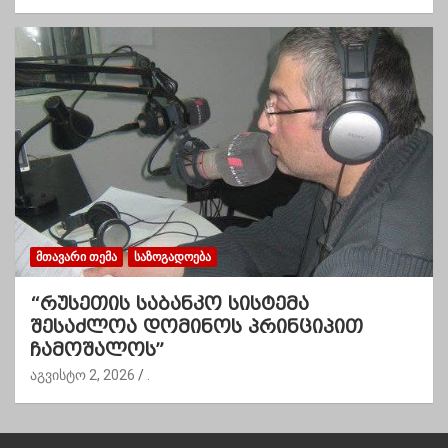
ᲛᲗᲐᲕᲐᲠᲘ ᲗᲔᲛᲐ
ᲡᲐᲖᲝᲒᲐᲓᲝᲔᲑᲐ
“რუსეთის საბანკო სისტემა
შესაძლოა დომინოს პრინციპით
ჩამოშალოს”
აგვისტო 2, 2026
.