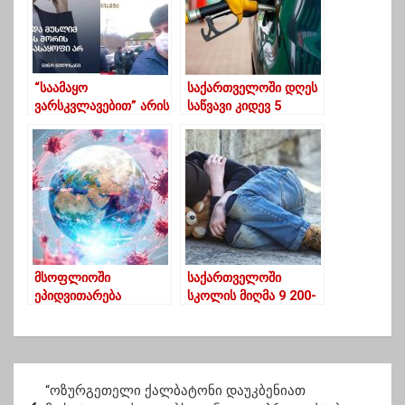
“საამაყო
საქართველოში დღეს
ვარსკვლავებით” არის
საწვავი კიდევ 5
წარმოდგენილი გურია
თეთრით გაძვირდა
ერთპარტიულ
“პარლამენტში”
მსოფლიოში
საქართველოში
ეპიდვითარება
სკოლის მიღმა 9 200-
რთულდება – ე.წ.
მდე ბავშვია დარჩენი
ინდური შტამის
შემთხვევები სწრაფად
მატულობს
პ
“ოზურგეთელი ქალბატონი დაუკბენიათ