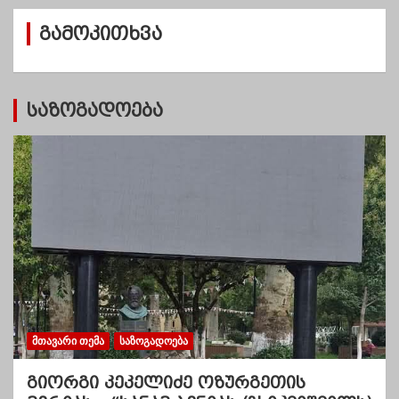
ვ
გამოკითხვა
ე
ბ
ი
საზოგადოება
ᲛᲗᲐᲕᲐᲠᲘ ᲗᲔᲛᲐ
ᲡᲐᲖᲝᲒᲐᲓᲝᲔᲑᲐ
გიორგი კეკელიძე ოზურგეთის