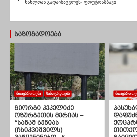
ო
სახლთან გადაინაცვლეს- ფოფტოამბავი
ს
ტ
საზოგადოება
ი
ს
ნ
ა
ვ
ᲛᲗᲐᲕᲐᲠᲘ ᲗᲔᲛᲐ
ᲡᲐᲖᲝᲒᲐᲓᲝᲔᲑᲐ
ᲛᲗᲐᲕᲐᲠᲘ ᲗᲔ
ი
გიორგი კეკელიძე
პასუხა
გ
ოზურგეთის მერიას –
დაფუძ
“სანამ ბენიას
ქოცპრ
ა
(ჩხიკვიშვილს)
თითქოს