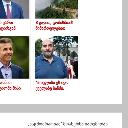
რ ვართ
3 დღით, გომისმთის
ციისგან
მიმართულებით
უფალი ქვეყანა-
მოძრაობა
 მდინარაძე
შეიზღუდება-
ოზურგეთის მერია
ფორმით
“5 ივლისი ეს იყო
ვილმა მისი
ყველაზე ბანძი,
რი გზავნილი
ბოროტი დღე, როცა
ნა…” – ზვიად
ძალადობის
ვა
ლეგალიზება მოხდა”
„ნაცმოძრაობამ“ მოახერხა ბათუმიდან