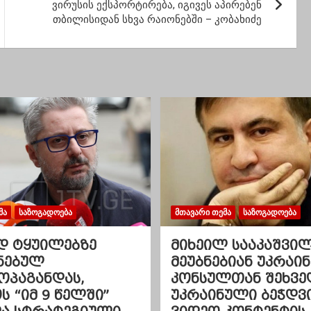
ვირუსის ექსპორტირება, იგივეს აპირებენ
თბილისიდან სხვა რაიონებში – კობახიძე
ᲛᲐ
ᲡᲐᲖᲝᲒᲐᲓᲝᲔᲑᲐ
ᲛᲗᲐᲕᲐᲠᲘ ᲗᲔᲛᲐ
ᲡᲐᲖᲝᲒᲐᲓᲝᲔᲑᲐ
დ ტყუილებზე
მიხეილ სააკაშვი
ნებულ
მეუბნებიან უკრაინ
ოპაგანდას,
კონსულთან შეხვე
 “იმ 9 წელში”
უკრაინული ბეჭდვ