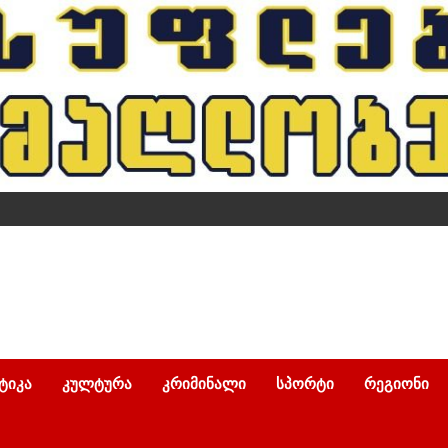
ᲢᲘᲙᲐ
ᲙᲣᲚᲢᲣᲠᲐ
ᲙᲠᲘᲛᲘᲜᲐᲚᲘ
ᲡᲞᲝᲠᲢᲘ
ᲠᲔᲒᲘᲝᲜᲘ