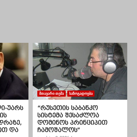
ᲛᲗᲐᲕᲐᲠᲘ ᲗᲔᲛᲐ
ᲡᲐᲖᲝᲒᲐᲓᲝᲔᲑᲐ
ლი-უარს
“რუსეთის საბანკო
ის
სისტემა შესაძლოა
დრაზე,
დომინოს პრინციპით
ით და
ჩამოშალოს”