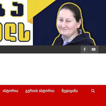
ᲘᲡᲢᲝᲠᲘᲐ
ᲒᲣᲠᲘᲘᲡ ᲘᲡᲢᲝᲠᲘᲐ
ᲛᲔᲓᲘᲪᲘᲜᲐ