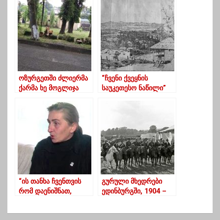
ელექტროენერგია არ
მიეწოდება
ოზურგეთში ძლიერმა
“ჩვენი ქვეყნის
ქარმა ხე მოგლიჯა
საუკეთესო ნაწილი”
ასე ახასიათებდა
გურიას ,,ცნობის
ფურცელი”
“ის თანხა ჩვენთვის
გურული მხედრები
რომ დაენიშნათ,
ედინბურგში, 1904 –
რასაც მიმღებ ოჯახებს
ფოტო
აძლევენ, შვილები