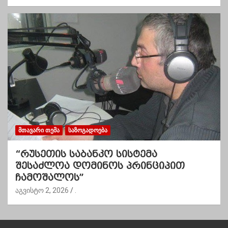
ᲛᲗᲐᲕᲐᲠᲘ ᲗᲔᲛᲐ
ᲡᲐᲖᲝᲒᲐᲓᲝᲔᲑᲐ
“რუსეთის საბანკო სისტემა
შესაძლოა დომინოს პრინციპით
ჩამოშალოს”
აგვისტო 2, 2026
.