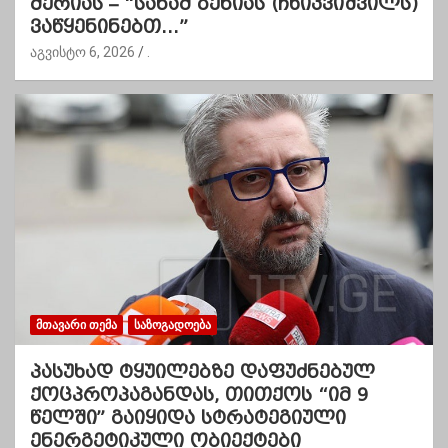
მერიას – “სანამ ბენიას (ჩხიკვიშვილს)
ვაწყენინებთ…”
აგვისტო 6, 2026
.
ᲛᲗᲐᲕᲐᲠᲘ ᲗᲔᲛᲐ
ᲡᲐᲖᲝᲒᲐᲓᲝᲔᲑᲐ
პასუხად ტყუილებზე დაფუძნებულ
ქოცპროპაგანდას, თითქოს “იმ 9
წელში” გაიყიდა სტრატეგიული
ენერგეტიკული ობიექტები