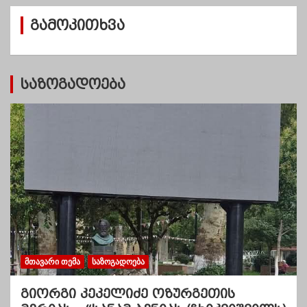
ვ
გამოკითხვა
ე
ბ
ი
საზოგადოება
ᲛᲗᲐᲕᲐᲠᲘ ᲗᲔᲛᲐ
ᲡᲐᲖᲝᲒᲐᲓᲝᲔᲑᲐ
გიორგი კეკელიძე ოზურგეთის