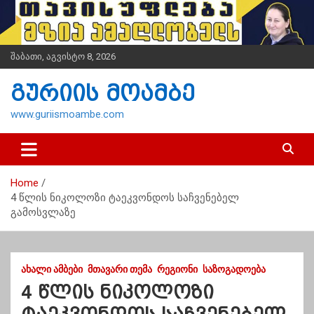
S
k
i
p
შაბათი, აგვისტო 8, 2026
t
o
გურიის მოამბე
c
o
www.guriismoambe.com
n
t
e
n
Home
t
4 წლის ნიკოლოზი ტაეკვონდოს საჩვენებელ
გამოსვლაზე
ᲐᲮᲐᲚᲘ ᲐᲛᲑᲔᲑᲘ
ᲛᲗᲐᲕᲐᲠᲘ ᲗᲔᲛᲐ
ᲠᲔᲒᲘᲝᲜᲘ
ᲡᲐᲖᲝᲒᲐᲓᲝᲔᲑᲐ
4 წლის ნიკოლოზი