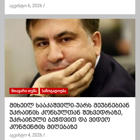
აგვისტო 6, 2026
.
ᲛᲗᲐᲕᲐᲠᲘ ᲗᲔᲛᲐ
ᲡᲐᲖᲝᲒᲐᲓᲝᲔᲑᲐ
მიხეილ სააკაშვილი-უარს მეუბნებიან
უკრაინის კონსულთან შეხვედრაზე,
უკრაინული ბეჭდვით და ვიდეო
კონტენტის მიღებაზე
აგვისტო 4, 2026
.