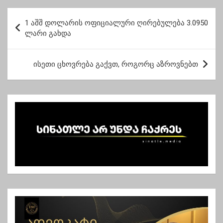
სახლში მეყოლებოდა
და ანრიც ცოცხალი
პ
იქნებოდა”
1 აშშ დოლარის ოფიციალური ღირებულება 3.0950
ო
ლარი გახდა
ს
ტ
ისეთი ცხოვრება გაქვთ, როგორც აზროვნებთ
ი
ს
ნ
ა
ვ
ი
გ
ა
ც
ი