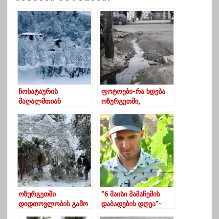
ჩოხატაურის
ფოტოები-რა ხდება
მაღალმთიან
ოზურგეთში,
სოფლებში თოვლის
თაყაიშვილის ქუჩაზე?
საფარი 70 სმ-ს
აღწევს – ფოტოები
ოზურგეთში
“6 მაისი მამაჩემის
დიდთოვლობის გამო
დაბადების დღეა”-
სოფლებს
გიორგი კეკელიძე