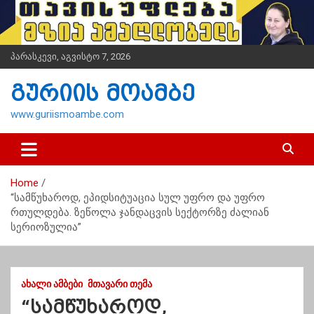
S
k
i
p
პარასკევი, აგვისტო 7, 2026
t
o
გურიის მოამბე
c
o
www.guriismoambe.com
n
t
e
n
Home
t
“სამწუხაროდ, ეპიდსიტუაცია სულ უფრო და უფრო
რთულდება. ზეწოლა ჯანდაცვის სექტორზე ძალიან
სერიოზულია”
ᲐᲮᲐᲚᲘ ᲐᲛᲑᲔᲑᲘ
ᲛᲗᲐᲕᲐᲠᲘ ᲗᲔᲛᲐ
“სამწუხაროდ,