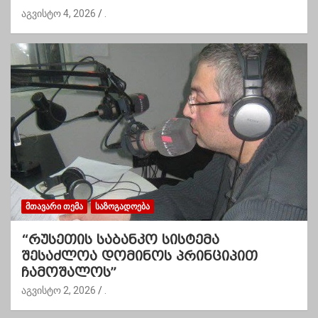
აგვისტო 4, 2026
.
ᲛᲗᲐᲕᲐᲠᲘ ᲗᲔᲛᲐ
ᲡᲐᲖᲝᲒᲐᲓᲝᲔᲑᲐ
“რუსეთის საბანკო სისტემა
შესაძლოა დომინოს პრინციპით
ჩამოშალოს”
აგვისტო 2, 2026
.