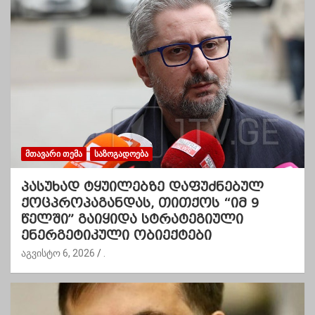
ᲛᲗᲐᲕᲐᲠᲘ ᲗᲔᲛᲐ
ᲡᲐᲖᲝᲒᲐᲓᲝᲔᲑᲐ
პასუხად ტყუილებზე დაფუძნებულ
ქოცპროპაგანდას, თითქოს “იმ 9
წელში” გაიყიდა სტრატეგიული
ენერგეტიკული ობიექტები
აგვისტო 6, 2026
.