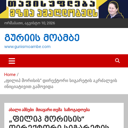
S
k
i
p
ორშაბათი, აგვისტო 10, 2026
t
o
გურიის მოამბე
c
o
www.guriismoambe.com
n
t
e
n
Home
t
„ფილიპ მორისის“ დირექტორი სიგარეტის აკრძალვის
ინიციატივით გამოვიდა
ᲐᲮᲐᲚᲘ ᲐᲛᲑᲔᲑᲘ
ᲛᲗᲐᲕᲐᲠᲘ ᲗᲔᲛᲐ
ᲡᲐᲖᲝᲒᲐᲓᲝᲔᲑᲐ
„ფილიპ მორისის“