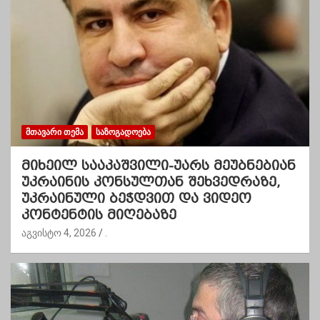
ᲛᲗᲐᲕᲐᲠᲘ ᲗᲔᲛᲐ
ᲡᲐᲖᲝᲒᲐᲓᲝᲔᲑᲐ
მიხეილ სააკაშვილი-უარს მეუბნებიან
უკრაინის კონსულთან შეხვედრაზე,
უკრაინული ბეჭდვით და ვიდეო
კონტენტის მიღებაზე
აგვისტო 4, 2026
.