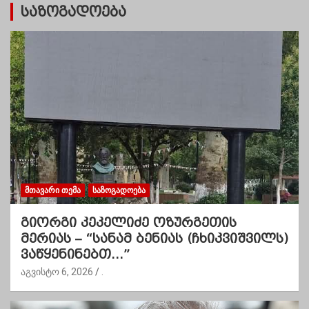
საზოგადოება
ᲛᲗᲐᲕᲐᲠᲘ ᲗᲔᲛᲐ
ᲡᲐᲖᲝᲒᲐᲓᲝᲔᲑᲐ
გიორგი კეკელიძე ოზურგეთის
მერიას – “სანამ ბენიას (ჩხიკვიშვილს)
ვაწყენინებთ…”
აგვისტო 6, 2026
.