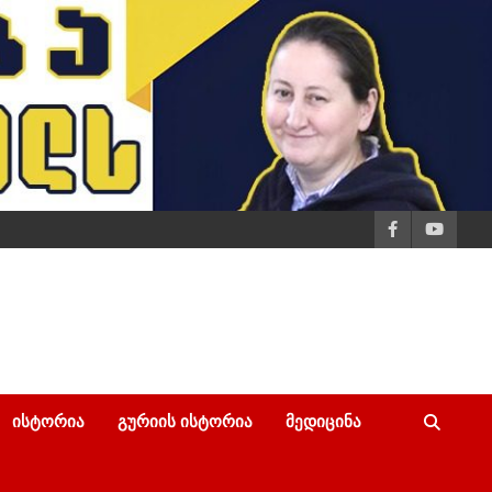
ᲘᲡᲢᲝᲠᲘᲐ
ᲒᲣᲠᲘᲘᲡ ᲘᲡᲢᲝᲠᲘᲐ
ᲛᲔᲓᲘᲪᲘᲜᲐ