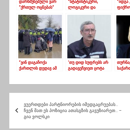
დარწმუნებული ვარ
“სტატისტიკური,
“იდგა
“ქრთულ ოცნებას“
ლოგიკური და
ფიქრო
ამომრჩევლის
პოლიტიკური
ამათი
უმრავლესობის
აბსურდია” – ნიკა
გამოხ
მხარდაჭერა ექნება-
გვარამია NDI-ის
უცნობი
წილოსანი
კვლევის შედეგებზე
“ვინ დაგაჩოქა
‘თუ დიდ სუფრებს არ
თურნა
ქართლის დედავ ამ
გადავეჩვიეთ ცოტა
საქარ
წვიმის თქეშში” ?
ხნით, სიტუაცია ისევ
კვლავ
დამძიმდება’
მიმზი
უცხოუ
ინვესტ
პ
ვუერთდები პარტნიორების იმედგაცრუებას…
ო
ჩვენ მათ ეს პოზიცია ათასგზის გავუზიარეთ… –
გია ვოლსკი
ს