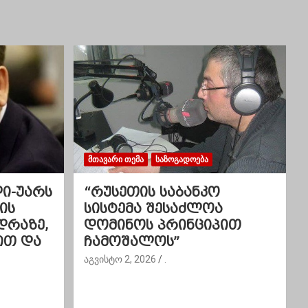
ᲛᲗᲐᲕᲐᲠᲘ ᲗᲔᲛᲐ
ᲡᲐᲖᲝᲒᲐᲓᲝᲔᲑᲐ
ლი-უარს
“რუსეთის საბანკო
ის
სისტემა შესაძლოა
დრაზე,
დომინოს პრინციპით
ით და
ჩამოშალოს”
აგვისტო 2, 2026
.