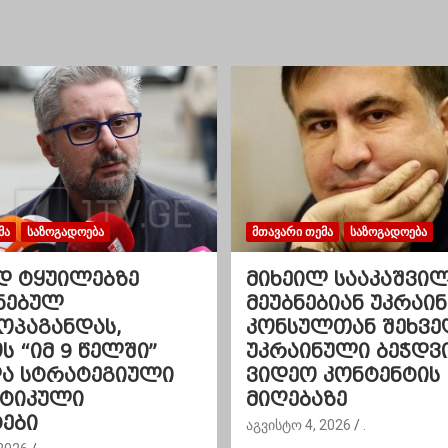
ᲛᲐ
ᲡᲐᲖᲝᲒᲐᲓᲝᲔᲑᲐ
ᲛᲗᲐᲕᲐᲠᲘ ᲗᲔᲛᲐ
ᲡᲐᲖᲝᲒᲐᲓᲝᲔᲑᲐ
დ ტყუილებზე
მიხეილ სააკაშვი
ნებულ
მეუბნებიან უკრაინ
ოპაგანდას,
კონსულთან შეხვე
 “იმ 9 წელში”
უკრაინული ბეჭდვ
და სტრატეგიული
ვიდეო კონტენტის
ეტიკული
მიღებაზე
ები
აგვისტო 4, 2026
.