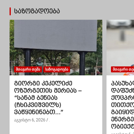
ტ
საზოგადოება
ი
ს
ნ
ა
ვ
ᲛᲗᲐᲕᲐᲠᲘ ᲗᲔᲛᲐ
ᲡᲐᲖᲝᲒᲐᲓᲝᲔᲑᲐ
ᲛᲗᲐᲕᲐᲠᲘ ᲗᲔ
ი
გიორგი კეკელიძე
პასუხა
გ
ოზურგეთის მერიას –
დაფუძ
“სანამ ბენიას
ქოცპრ
ა
(ჩხიკვიშვილს)
თითქოს
ვაწყენინებთ…”
გაიყი
ც
ენერგ
აგვისტო 6, 2026
.
ი
ობიექტ