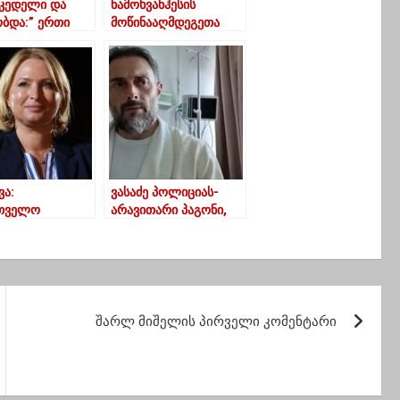
 კედელი და
ნამოხვანჰესის
ბდა:” ერთი
მოწინააღმდეგეთა
”-ლექსით
პროტესტი გუმათში
მაურება
გრძელდება – გზა
ს აქციას
ავტომობილებითაა
გადაკეტილი
ვა:
ვასაძე პოლიციას-
თველო
არავითარი პაგონი,
აც
შვილები გკითხავენ,
დველია
პიდარასტებს იცავდი?
რი
იციებისთვის
შარლ მიშელის პირველი კომენტარი