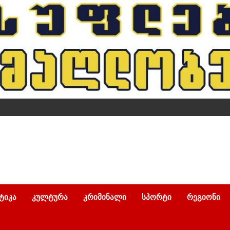
ᲢᲘᲙᲐ
ᲙᲣᲚᲢᲣᲠᲐ
ᲙᲠᲘᲛᲘᲜᲐᲚᲘ
ᲡᲞᲝᲠᲢᲘ
ᲠᲔᲒᲘᲝᲜᲘ