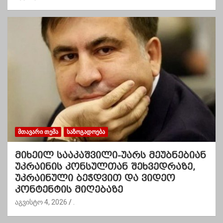
ᲛᲗᲐᲕᲐᲠᲘ ᲗᲔᲛᲐ
ᲡᲐᲖᲝᲒᲐᲓᲝᲔᲑᲐ
მიხეილ სააკაშვილი-უარს მეუბნებიან
უკრაინის კონსულთან შეხვედრაზე,
უკრაინული ბეჭდვით და ვიდეო
კონტენტის მიღებაზე
აგვისტო 4, 2026
.