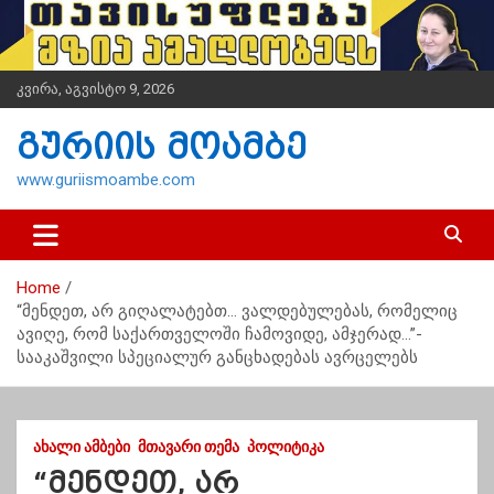
S
k
i
p
კვირა, აგვისტო 9, 2026
t
o
გურიის მოამბე
c
o
www.guriismoambe.com
n
t
e
n
Home
t
“მენდეთ, არ გიღალატებთ… ვალდებულებას, რომელიც
ავიღე, რომ საქართველოში ჩამოვიდე, ამჯერად…”-
სააკაშვილი სპეციალურ განცხადებას ავრცელებს
ᲐᲮᲐᲚᲘ ᲐᲛᲑᲔᲑᲘ
ᲛᲗᲐᲕᲐᲠᲘ ᲗᲔᲛᲐ
ᲞᲝᲚᲘᲢᲘᲙᲐ
“მენდეთ, არ