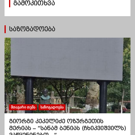
გამოკითხვა
ე
ბ
ი
საზოგადოება
ᲛᲗᲐᲕᲐᲠᲘ ᲗᲔᲛᲐ
ᲡᲐᲖᲝᲒᲐᲓᲝᲔᲑᲐ
გიორგი კეკელიძე ოზურგეთის
მერიას – “სანამ ბენიას (ჩხიკვიშვილს)