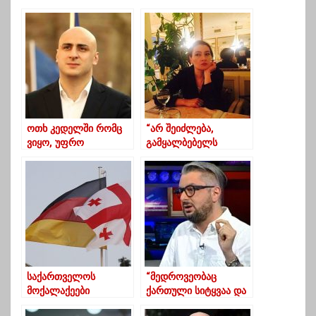
ოთხ კედელში რომც
“არ შეიძლება,
ვიყო, უფრო
გამყალბებელს
თავისუფალი ვიქნები-
“გაუპრავო”
მელია
გაყალბება!!!”
საქართველოს
“მედროვეობაც
მოქალაქეები
ქართული სიტყვაა და
გერმანიაში დროებით
დღეს ბიძინას