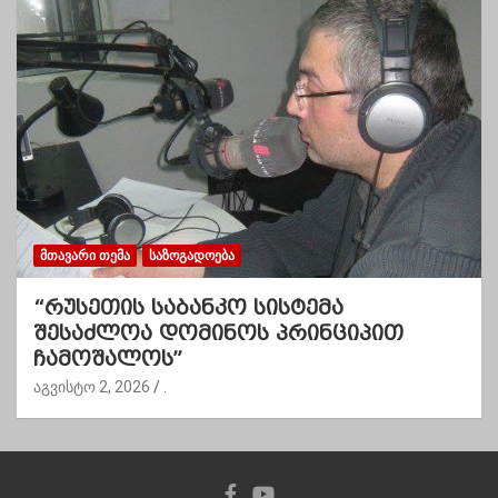
ᲛᲗᲐᲕᲐᲠᲘ ᲗᲔᲛᲐ
ᲡᲐᲖᲝᲒᲐᲓᲝᲔᲑᲐ
“რუსეთის საბანკო სისტემა
შესაძლოა დომინოს პრინციპით
ჩამოშალოს”
აგვისტო 2, 2026
.