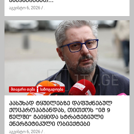
ვაწყენინებთ…”
აგვისტო 6, 2026
.
ᲛᲗᲐᲕᲐᲠᲘ ᲗᲔᲛᲐ
ᲡᲐᲖᲝᲒᲐᲓᲝᲔᲑᲐ
პასუხად ტყუილებზე დაფუძნებულ
ქოცპროპაგანდას, თითქოს “იმ 9
წელში” გაიყიდა სტრატეგიული
ენერგეტიკული ობიექტები
აგვისტო 6, 2026
.