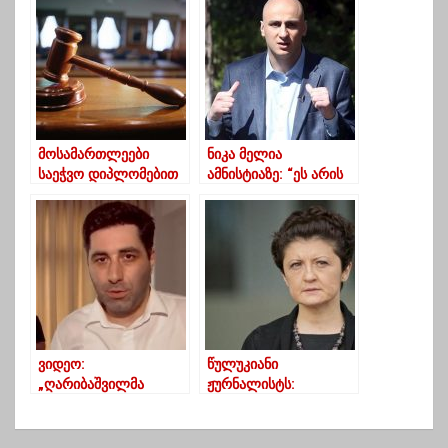
ლეგალურად
მოპარულ
დასაქმდებიან
პარლამენტში ჯდომას
ქვია და “მელია
დასაჭერიას” ძახილს”
მოსამართლეები
ნიკა მელია
საეჭვო დიპლომებით
ამნისტიაზე: “ეს არის
– რა დაადგინა
ხაფანგი, რომელიც
“უფლებები
ხელისუფლებამ
საქართველომ”
შეთანხმებით დააგო”
ვიდეო:
წულუკიანი
„ღარიბაშვილმა
ჟურნალისტს:
ჭირისუფალს მოპარა
შეწყვიტეთ ჩემი
გვამი, რომ თავის
შეშინება
ექსპერტიზას
ევროკავშირითა და