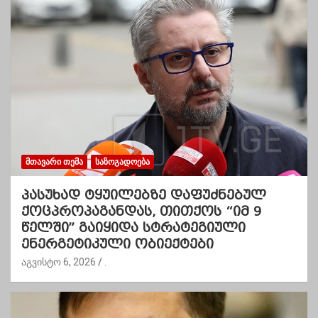
ᲛᲗᲐᲕᲐᲠᲘ ᲗᲔᲛᲐ
ᲡᲐᲖᲝᲒᲐᲓᲝᲔᲑᲐ
პასუხად ტყუილებზე დაფუძნებულ
ქოცპროპაგანდას, თითქოს “იმ 9
წელში” გაიყიდა სტრატეგიული
ენერგეტიკული ობიექტები
აგვისტო 6, 2026
.