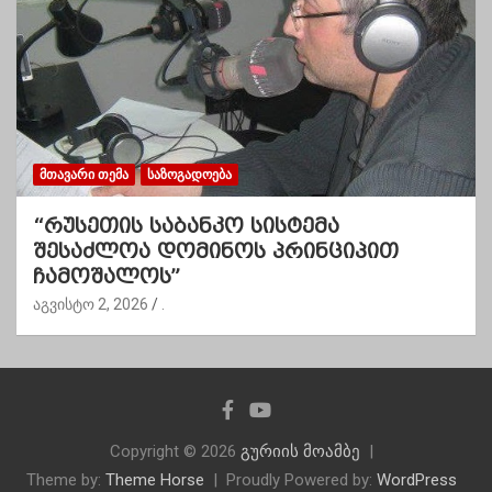
ᲛᲗᲐᲕᲐᲠᲘ ᲗᲔᲛᲐ
ᲡᲐᲖᲝᲒᲐᲓᲝᲔᲑᲐ
“რუსეთის საბანკო სისტემა
შესაძლოა დომინოს პრინციპით
ჩამოშალოს”
აგვისტო 2, 2026
.
Copyright © 2026
გურიის მოამბე
Theme by:
Theme Horse
Proudly Powered by:
WordPress