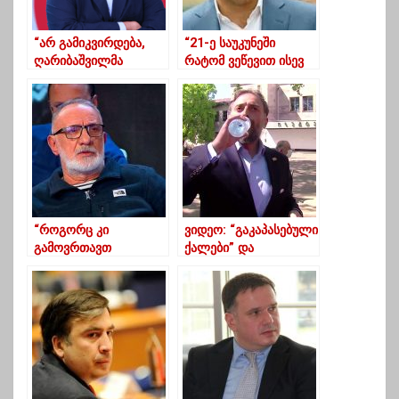
“არ გამიკვირდება,
“21-ე საუკუნეში
ღარიბაშვილმა
რატომ ვეწევით ისევ
ბრიუსელში,
ასტრას და ისევ
“სისხლიანი 9 წლის”
ფარული ჩანაწერებით
გამოფენა მოაწყოს”
რატომ ვერთობით?”
“როგორც კი
ვიდეო: “გაკაპასებული
გამოვრთავთ
ქალები” და
ტელესაროსკიპოებს,
ყელგამშრალი ლევან
დამშვიდდება ეს
ვასაძე ოზურგეთში
ქვეყანა”