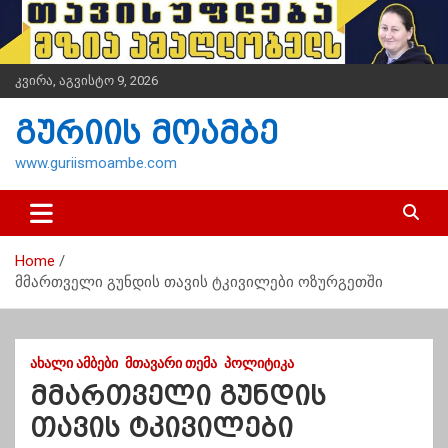
S
k
i
p
კვირა, აგვისტო 9, 2026
t
o
გურიის მოამბე
c
o
www.guriismoambe.com
n
t
e
n
Home
t
მმართველი გუნდის თავის ტკივილები ოზურგეთში
ᲐᲮᲐᲚᲘ ᲐᲛᲑᲔᲑᲘ
ᲛᲗᲐᲕᲐᲠᲘ ᲗᲔᲛᲐ
ᲞᲝᲚᲘᲢᲘᲙᲐ
მმართველი გუნდის
თავის ტკივილები