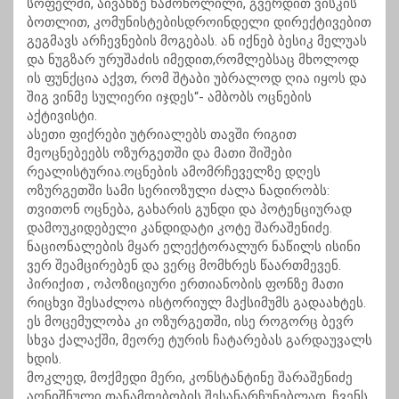
სოფელში, აივანზე წამოწოლილი, გვერდით ვისკის
ბოთლით, კომუნისტებისდროინდელი დირექტივებით
გეგმავს არჩევნების მოგებას. ან იქნებ ბესიკ მელუას
და ნუგზარ ურუშაძის იმედით,რომლებსაც მხოლოდ
ის ფუნქცია აქვთ, რომ შტაბი უბრალოდ ღია იყოს და
შიგ ვინმე სულიერი იჯდეს“- ამბობს ოცნების
აქტივისტი.
ასეთი ფიქრები უტრიალებს თავში რიგით
მეოცნებეებს ოზურგეთში და მათი შიშები
რეალისტურია.ოცნების ამომრჩეველზე დღეს
ოზურგეთში სამი სერიოზული ძალა ნადირობს:
თვითონ ოცნება, გახარის გუნდი და პოტენციურად
დამოუკიდებელი კანდიდატი კოტე შარაშენიძე.
ნაციონალების მყარ ელექტორალურ ნაწილს ისინი
ვერ შეამცირებენ და ვერც მომხრეს წაართმევენ.
პირიქით , ოპოზიციური ერთიანობის ფონზე მათი
რიცხვი შესაძლოა ისტორიულ მაქსიმუმს გადაახტეს.
ეს მოცემულობა კი ოზურგეთში, ისე როგორც ბევრ
სხვა ქალაქში, მეორე ტურის ჩატარებას გარდაუვალს
ხდის.
მოკლედ, მოქმედი მერი, კონსტანტინე შარაშენიძე
აღნიშნული თანამდებობის შესანარჩუნებლად, ჩვენს