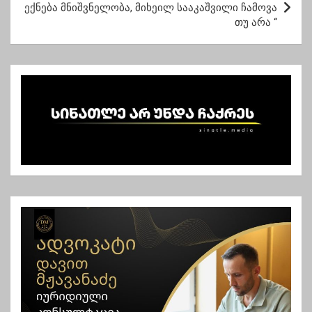
ექნება მნიშვნელობა, მიხეილ სააკაშვილი ჩამოვა
ი
თუ არა “
ს
ნ
ა
ვ
ი
გ
ა
ც
ი
ა