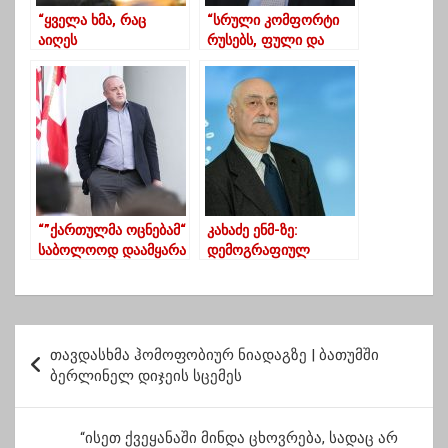
“ყველა ხმა, რაც
“სრული კომფორტი
აიღეს
რუსებს, ფული და
“ნაციონალებმა”,
ძალაუფლება ქოცებს”
პირადად მიშა
სააკაშვილის
მხარდამჭერია”
“”ქართულმა ოცნებამ“
კახაძე ენმ-ზე:
საბოლოოდ დაამყარა
დემოგრაფიულ
დიქტატურა
მაჩვენებელზე
ქვეყანაში…”ოცნების“
აბორტმახერები არ
ქმედებაზე ოპოზიციამ
უნდა ლაპარაკობდნენ
პარლამენტი უნდა
პ
დატოვოს“-
თავდასხმა ჰომოფობიურ ნიადაგზე | ბათუმში
ო
მარგველაშვილი
ბერლინელ დიჯეის სცემეს
ს
ტ
“ისეთ ქვეყანაში მინდა ცხოვრება, სადაც არ