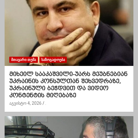
ᲛᲗᲐᲕᲐᲠᲘ ᲗᲔᲛᲐ
ᲡᲐᲖᲝᲒᲐᲓᲝᲔᲑᲐ
მიხეილ სააკაშვილი-უარს მეუბნებიან
უკრაინის კონსულთან შეხვედრაზე,
უკრაინული ბეჭდვით და ვიდეო
კონტენტის მიღებაზე
აგვისტო 4, 2026
.