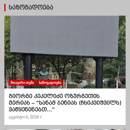
საზოგადოება
ᲛᲗᲐᲕᲐᲠᲘ ᲗᲔᲛᲐ
ᲡᲐᲖᲝᲒᲐᲓᲝᲔᲑᲐ
გიორგი კეკელიძე ოზურგეთის
მერიას – “სანამ ბენიას (ჩხიკვიშვილს)
ვაწყენინებთ…”
აგვისტო 6, 2026
.