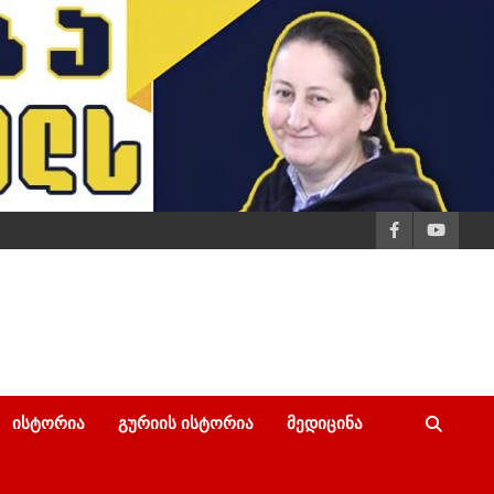
ᲘᲡᲢᲝᲠᲘᲐ
ᲒᲣᲠᲘᲘᲡ ᲘᲡᲢᲝᲠᲘᲐ
ᲛᲔᲓᲘᲪᲘᲜᲐ