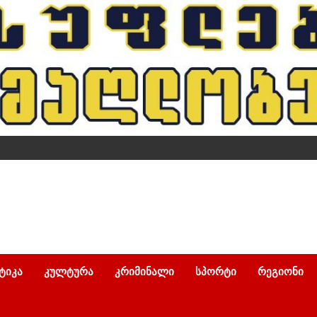
ᲢᲘᲙᲐ
ᲙᲣᲚᲢᲣᲠᲐ
ᲙᲠᲘᲛᲘᲜᲐᲚᲘ
ᲡᲞᲝᲠᲢᲘ
ᲠᲔᲒᲘᲝᲜᲘ