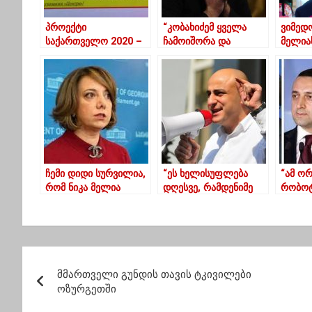
პროექტი
“კობახიძემ ყველა
ვიმედო
საქართველო 2020 –
ჩამოიშორა და
მელია
“მთავარმა” რუსეთის
იმყარებს
გათავ
ГРУ-ს
ძალაუფლებას”
დროულ
გასაიდუმლოებული
კუბილ
დოკუმენტი მოიპოვა
ჩემი დიდი სურვილია,
“ეს ხელისუფლება
“ამ ო
რომ ნიკა მელია
დღესვე, რამდენიმე
რობოტ
აღდგომას შეხვდეს
საათში უნდა
ვუთხრ
სახლში –
გამოვიდეს და
სანაია
სამადაშვილი
გადადგეს”
პ
მმართველი გუნდის თავის ტკივილები
ო
ოზურგეთში