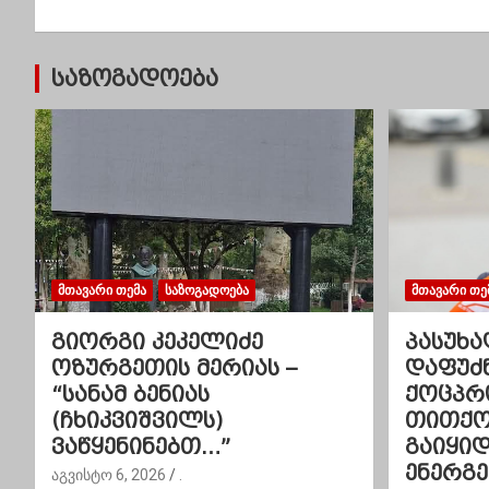
ს
ტ
საზოგადოება
ი
ს
ნ
ა
ვ
ᲛᲗᲐᲕᲐᲠᲘ ᲗᲔᲛᲐ
ᲡᲐᲖᲝᲒᲐᲓᲝᲔᲑᲐ
ᲛᲗᲐᲕᲐᲠᲘ ᲗᲔ
ი
გიორგი კეკელიძე
პასუხა
გ
ოზურგეთის მერიას –
დაფუძ
“სანამ ბენიას
ქოცპრ
ა
(ჩხიკვიშვილს)
თითქოს
ვაწყენინებთ…”
გაიყი
ც
ენერგ
აგვისტო 6, 2026
.