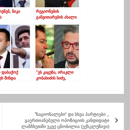
ვნებ, ნიკა
რეგიონების
ს
განვითარების ახალი
ისუფლება
ტალღა იწყება-
ად მოხდება –
თურნავა
იუსი
რ დასაქოქ
“ეს კაცუნა, ირაკლი
ს მინდა
კობახიძის სიძე,
ა…” – ვახო
წლების წინ ჩემი
სტუდენტი იყო, იქაც
“პა ბლატუ” მოხვდა,
ამბიციური “ტუპიაკი”-
ნიკა გვარამია
“ნაციონალები” და სხვა პარტიები _
გაერთიანებული ოპოზიციის კანდიდატი
ლანჩხუთში უკვე ცნობილია (ექსკლუზივი)