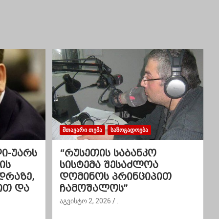
ᲛᲗᲐᲕᲐᲠᲘ ᲗᲔᲛᲐ
ᲡᲐᲖᲝᲒᲐᲓᲝᲔᲑᲐ
ლი-უარს
“რუსეთის საბანკო
ის
სისტემა შესაძლოა
დრაზე,
დომინოს პრინციპით
ით და
ჩამოშალოს”
აგვისტო 2, 2026
.