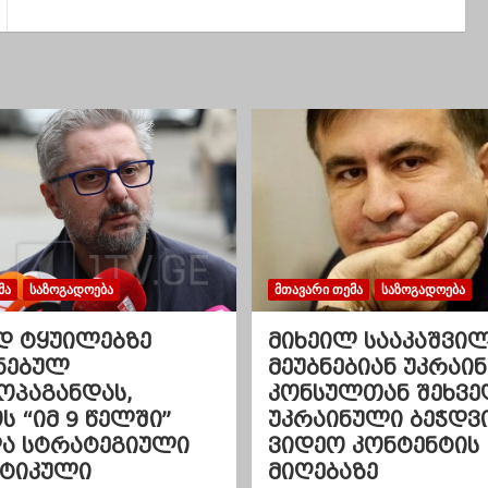
ᲛᲐ
ᲡᲐᲖᲝᲒᲐᲓᲝᲔᲑᲐ
ᲛᲗᲐᲕᲐᲠᲘ ᲗᲔᲛᲐ
ᲡᲐᲖᲝᲒᲐᲓᲝᲔᲑᲐ
დ ტყუილებზე
მიხეილ სააკაშვი
ნებულ
მეუბნებიან უკრაინ
ოპაგანდას,
კონსულთან შეხვე
 “იმ 9 წელში”
უკრაინული ბეჭდვ
და სტრატეგიული
ვიდეო კონტენტის
ეტიკული
მიღებაზე