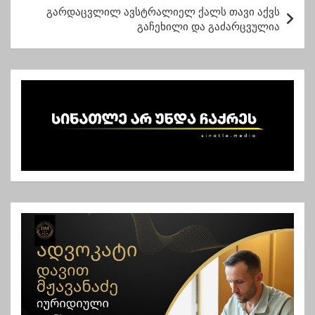
ტ
გარდაცვლილ ავსტრალიელ ქალს თავი აქვს
გაჩეხილი და გაძარცვულია
ი
ს
ნ
ა
ვ
ი
გ
ა
ც
ი
ა