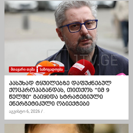
ᲛᲗᲐᲕᲐᲠᲘ ᲗᲔᲛᲐ
ᲡᲐᲖᲝᲒᲐᲓᲝᲔᲑᲐ
პასუხად ტყუილებზე დაფუძნებულ
ქოცპროპაგანდას, თითქოს “იმ 9
წელში” გაიყიდა სტრატეგიული
ენერგეტიკული ობიექტები
აგვისტო 6, 2026
.