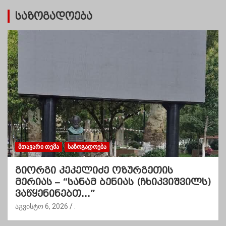
საზოგადოება
ᲛᲗᲐᲕᲐᲠᲘ ᲗᲔᲛᲐ
ᲡᲐᲖᲝᲒᲐᲓᲝᲔᲑᲐ
გიორგი კეკელიძე ოზურგეთის
მერიას – “სანამ ბენიას (ჩხიკვიშვილს)
ვაწყენინებთ…”
აგვისტო 6, 2026
.