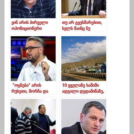
ვინ არის პირველი
თუ არ გვეხმარებით,
ოპოზიციონერი
ხელს მაინც ნუ
დეპუტატი რომელიც
შეგვიშლით – გახარია
პარლამენტში შედის
ოპოზიციას
“ოცნება” არის
10 ყველაზე საშიში
რუსეთი, მორჩა და
ადგილი დედამიწაზე,
გათავდა”- ნიკა
სადაც ადამიანები
გვარამია
ცხოვრობენ