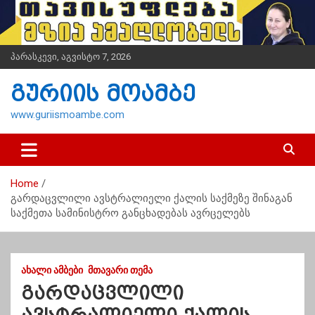
S
k
i
p
პარასკევი, აგვისტო 7, 2026
t
o
გურიის მოამბე
c
o
www.guriismoambe.com
n
t
e
n
Home
t
გარდაცვლილი ავსტრალიელი ქალის საქმეზე შინაგან
საქმეთა სამინისტრო განცხადებას ავრცელებს
ᲐᲮᲐᲚᲘ ᲐᲛᲑᲔᲑᲘ
ᲛᲗᲐᲕᲐᲠᲘ ᲗᲔᲛᲐ
გარდაცვლილი