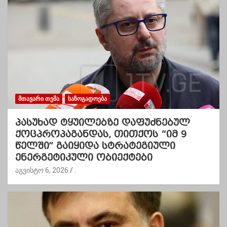
ᲛᲗᲐᲕᲐᲠᲘ ᲗᲔᲛᲐ
ᲡᲐᲖᲝᲒᲐᲓᲝᲔᲑᲐ
პასუხად ტყუილებზე დაფუძნებულ
ქოცპროპაგანდას, თითქოს “იმ 9
წელში” გაიყიდა სტრატეგიული
ენერგეტიკული ობიექტები
აგვისტო 6, 2026
.