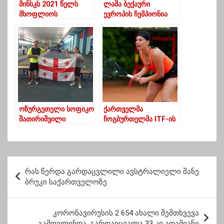
მინსკს 2021 წელს
ლაშა ბექაური
მსოფლიოს
ევროპის ჩემპიონია
ჩემპიონატის
მასპინძლობის
უფლება ჩამოერთვა
ოზურგეთელი სოფიკო
ქართველმა
შათირიშვილი
ჩოგბურთელმა ITF-ის
ბირთვის კვრაში
ტურნირი მოიგო
ოლიმპიური
ლიცენზიის
მფლობელია!
პ
რას წერდა გარდაცვლილი ავსტრალიელი შანე
ო
ბრუკი საქართველოზე
ს
ტ
კორონავირუსის 2 654 ახალი შემთხვევა
გამოვლინდა, გარდაიცვალა 33 კი ადამიანი