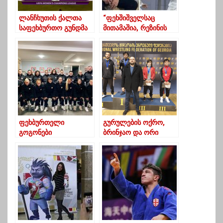
ლანჩხუთის ქალთა
“ფეხშიშველსაც
საფეხბურთო გუნდმა
მითამაშია, რეზინის
ისტორია დაწერა –
ბოტებითაც”- რას
“გურია” ჩემპიონთა
ყვება გოგონა,
ლიგის ძირითად
რომლის
ბადეშია
დამსახურებითაც
ქართული კლუბი
ჩემპიონთა ლიგაზე
იასპარეზებს
ფეხბურთელი
გურულების ოქრო,
გოგონები
ბრინჯაო და ორი
დღევანდელ მატჩს
ვერცხლი ბერძნულ
სამშობლოსთვის
რომაულ ჭიდაობაში
დაღუპულ
ლანჩხუთელ გმირებს
უძღვნიიან