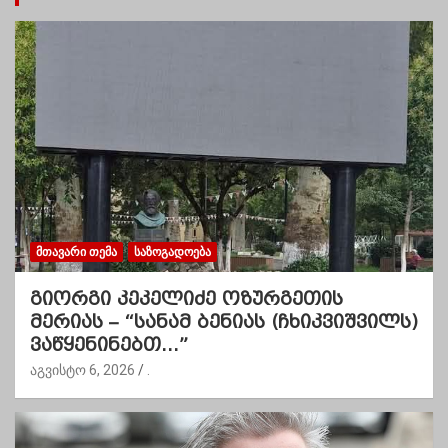
ᲛᲗᲐᲕᲐᲠᲘ ᲗᲔᲛᲐ
ᲡᲐᲖᲝᲒᲐᲓᲝᲔᲑᲐ
გიორგი კეკელიძე ოზურგეთის
მერიას – “სანამ ბენიას (ჩხიკვიშვილს)
ვაწყენინებთ…”
აგვისტო 6, 2026
.