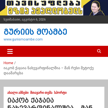
S
k
i
p
ხუთშაბათი, აგვისტო 6, 2026
t
o
გურიის მოამბე
c
o
www.guriismoambe.com
n
t
e
n
Home
t
იაკობ ქაჯაია ნახევარფინალშია – მან რუსი მეტოქე
დაამარცხა
ᲐᲮᲐᲚᲘ ᲐᲛᲑᲔᲑᲘ
ᲛᲗᲐᲕᲐᲠᲘ ᲗᲔᲛᲐ
ᲡᲞᲝᲠᲢᲘ
იაკობ ქაჯაია