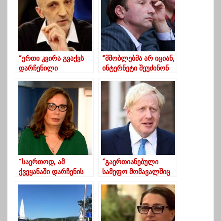
“ერთი კვირა გვაქვს
“მშობლებმა არ იციან,
დარჩენილი
ინტერნეტი შეუძინონ
რუბიკონის
შვილებს თუ საკვები”-
გადალახვამდე”-
ლადო აფხაზავა
ხუხაშვილი
“საერთოდ, ამ
“გაერთიანებული
ქვეყანაში დარჩენის
სამეფო მომავალშიც
აზრსაც ვეღარ
მტკიცედ დაუჭერს
ვხედავ”…
მხარს საქართველოს
ტერიტორიულ
მთლიანობას”