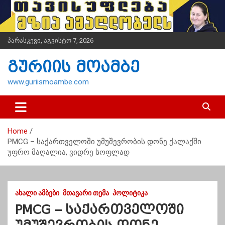
S
k
i
p
პარასკევი, აგვისტო 7, 2026
t
o
გურიის მოამბე
c
o
www.guriismoambe.com
n
t
e
n
Home
t
PMCG – საქართველოში უმუშევრობის დონე ქალაქში
უფრო მაღალია, ვიდრე სოფლად
ᲐᲮᲐᲚᲘ ᲐᲛᲑᲔᲑᲘ
ᲛᲗᲐᲕᲐᲠᲘ ᲗᲔᲛᲐ
ᲞᲝᲚᲘᲢᲘᲙᲐ
PMCG – საქართველოში