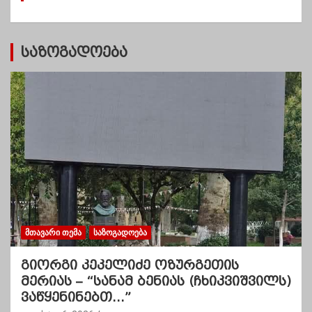
ბ
ი
საზოგადოება
ᲛᲗᲐᲕᲐᲠᲘ ᲗᲔᲛᲐ
ᲡᲐᲖᲝᲒᲐᲓᲝᲔᲑᲐ
გიორგი კეკელიძე ოზურგეთის
მერიას – “სანამ ბენიას (ჩხიკვიშვილს)
ვაწყენინებთ…”