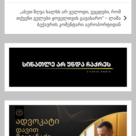
ს
„ასეთ ზღვა ხალხს არ ველოდი, ვეცდები, რომ
ტ
თქვენი გულები ყოველთვის გავახარო“ – ლაშა
ბექაურის კომენტარი აეროპორტიდან
ი
ს
ნ
ა
ვ
ი
გ
ა
ც
ი
ა