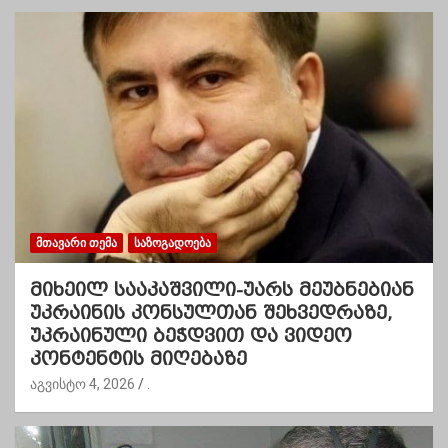
ᲛᲗᲐᲕᲐᲠᲘ ᲗᲔᲛᲐ
ᲡᲐᲖᲝᲒᲐᲓᲝᲔᲑᲐ
მიხეილ სააკაშვილი-უარს მეუბნებიან
უკრაინის კონსულთან შეხვედრაზე,
უკრაინული ბეჭდვით და ვიდეო
კონტენტის მიღებაზე
აგვისტო 4, 2026
.