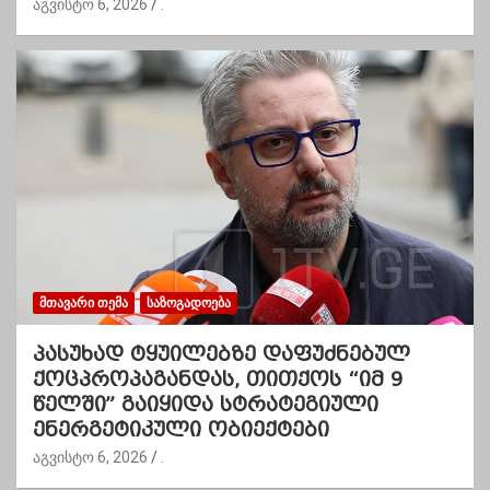
აგვისტო 6, 2026
.
ᲛᲗᲐᲕᲐᲠᲘ ᲗᲔᲛᲐ
ᲡᲐᲖᲝᲒᲐᲓᲝᲔᲑᲐ
პასუხად ტყუილებზე დაფუძნებულ
ქოცპროპაგანდას, თითქოს “იმ 9
წელში” გაიყიდა სტრატეგიული
ენერგეტიკული ობიექტები
აგვისტო 6, 2026
.