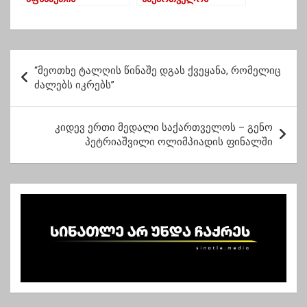
განათლების და
მოქალაქეებს
კულტურის მინისტრად
ქვეყნიდან
დაინიშნა
გამგზავრებამდეც
შეამოწმებენ
პ
“მეოთხე ტალღის წინაშე დგას ქვეყანა, რომელიც
ო
ძალებს იკრებს”
ს
ტ
კიდევ ერთი მედალი საქართველოს – გენო
პეტრიაშვილი ოლიმპიადის ფინალში
ი
ს
ნ
ა
ვ
ი
გ
ა