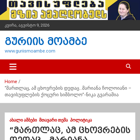
S
k
i
p
კვირა, აგვისტო 9, 2026
t
o
გურიის მოამბე
c
o
www.guriismoambe.com
n
t
e
n
Home
t
“მართლაც, ამ ცხოვრების დედაც…მარიანა ჩოლოიანი –
თავისუფლების ქოცური სიმბოლო”-ნიკა გვარამია
ᲐᲮᲐᲚᲘ ᲐᲛᲑᲔᲑᲘ
ᲛᲗᲐᲕᲐᲠᲘ ᲗᲔᲛᲐ
ᲞᲝᲚᲘᲢᲘᲙᲐ
“მართლაც, ამ ცხოვრების