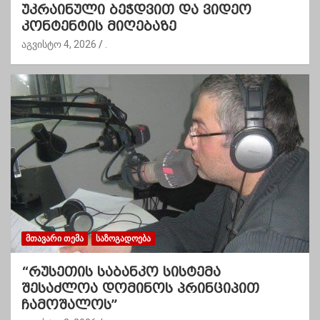
უკრაინული ბეჭდვით და ვიდეო
კონტენტის მიღებაზე
აგვისტო 4, 2026
.
ᲛᲗᲐᲕᲐᲠᲘ ᲗᲔᲛᲐ
ᲡᲐᲖᲝᲒᲐᲓᲝᲔᲑᲐ
“რუსეთის საბანკო სისტემა
შესაძლოა დომინოს პრინციპით
ჩამოშალოს”