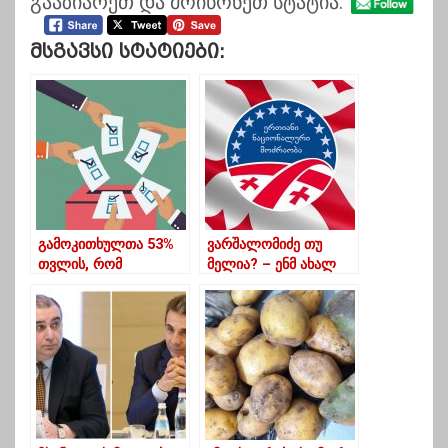
გააზიარეთ და მოიწონეთ სტატია:
Მსგავსი Სტატიები:
გამოკითხულთა 53%
ვარშალომიძე თუ
თვლის, რომ
მელია? – ენმ ახალ
ქვეყანაში ხელახალი
თავმჯდომარეს
საპარლამენტო
ელექტრონულად
არჩევნები უნდა
აირჩევს
ჩატარდეს – Ipsos