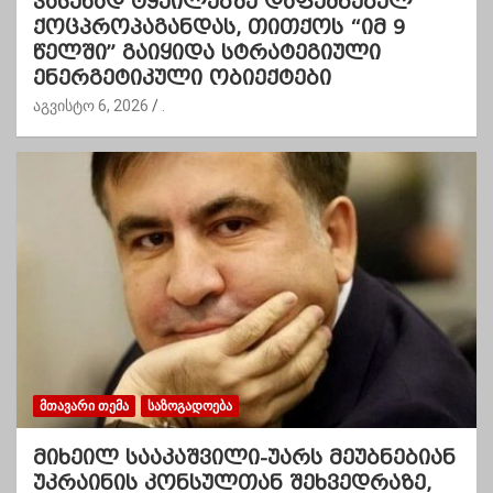
პასუხად ტყუილებზე დაფუძნებულ
ქოცპროპაგანდას, თითქოს “იმ 9
წელში” გაიყიდა სტრატეგიული
ენერგეტიკული ობიექტები
აგვისტო 6, 2026
.
ᲛᲗᲐᲕᲐᲠᲘ ᲗᲔᲛᲐ
ᲡᲐᲖᲝᲒᲐᲓᲝᲔᲑᲐ
მიხეილ სააკაშვილი-უარს მეუბნებიან
უკრაინის კონსულთან შეხვედრაზე,