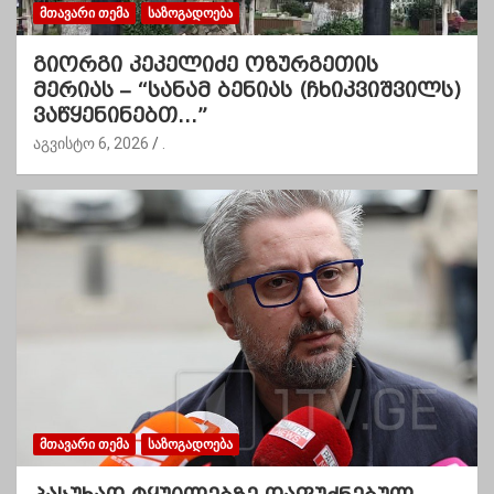
ᲛᲗᲐᲕᲐᲠᲘ ᲗᲔᲛᲐ
ᲡᲐᲖᲝᲒᲐᲓᲝᲔᲑᲐ
გიორგი კეკელიძე ოზურგეთის
მერიას – “სანამ ბენიას (ჩხიკვიშვილს)
ვაწყენინებთ…”
აგვისტო 6, 2026
.
ᲛᲗᲐᲕᲐᲠᲘ ᲗᲔᲛᲐ
ᲡᲐᲖᲝᲒᲐᲓᲝᲔᲑᲐ