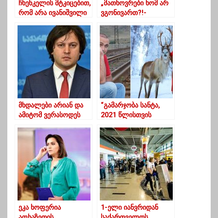
ჩხენკელის მტკიცებით,
„მათხოვრები ხომ არ
რომ არა ივანიშვილი
ვგონივართ?!-
საქართველოში
ქუთაისის ერთ-ერთ
ქუთაისის
ბაღში გაფუჭებული
უნივერსიტეტის
კარტოფილი
“რანგის”
დაარიგეს
სასწავლებელი ვერ
იარსებებდა
მხდალები არიან და
“გამარჯობა სანტა,
ამიტომ ვერასოდეს
2021 წლისთვის
დაბრუნდებიან
არაფერი მომიტანო”
ხელისუფლებაში-
– თენგო
კობახიძე ოპოზიციაზე
გოგოტიშვილის
წერილი სანტას
ეკა ხოფერია
1-ელი იანვრიდან
აფხაზეთის
საქართველოს