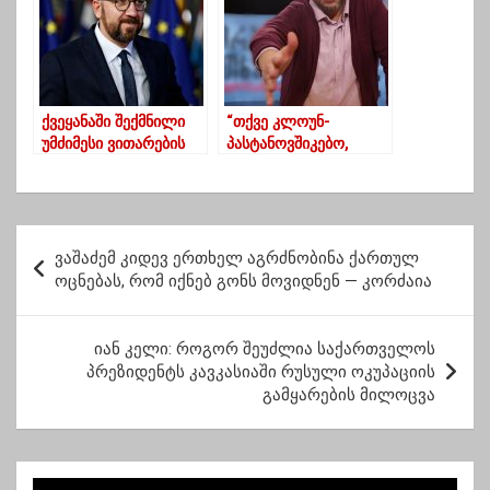
ქვეყანაში შექმნილი
“თქვე კლოუნ-
უმძიმესი ვითარების
პასტანოვშიკებო,
ფონზე,
სამხილები იგუგლება”
საქართველოში შარლ
– მშვილდაძე
მიშელი კიდევ
ერთხელ ჩამოდის
პ
ვაშაძემ კიდევ ერთხელ აგრძნობინა ქართულ
ო
ოცნებას, რომ იქნებ გონს მოვიდნენ — კორძაია
ს
ტ
იან კელი: როგორ შეუძლია საქართველოს
პრეზიდენტს კავკასიაში რუსული ოკუპაციის
ი
გამყარების მილოცვა
ს
ნ
ა