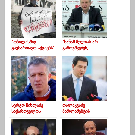
სცემს, მეზობელს ხომ
არ ვეყრდნობით?
“თბილისშიც
“სანამ მელიას არ
გავმართავთ აქციებს”-
გამოუშვებენ,
სურელები ხეობაში
ოპოზიცია „ოცნების“
ჰესის მშენებლობას
ხელისუფლებასთან
აპროტესტებენ
მოლაპარაკებებზე არ
უნდა დაჯდეს “
სერგო ჩიხლაძე-
თალაკვაძე
საქართველოს
პარლამენტის
მართავს “ესკობარის
თავმჯდომარის
ოჯახი”
მოადგილედ აირჩიეს