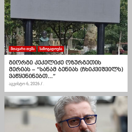
ᲛᲗᲐᲕᲐᲠᲘ ᲗᲔᲛᲐ
ᲡᲐᲖᲝᲒᲐᲓᲝᲔᲑᲐ
გიორგი კეკელიძე ოზურგეთის
მერიას – “სანამ ბენიას (ჩხიკვიშვილს)
ვაწყენინებთ…”
აგვისტო 6, 2026
.