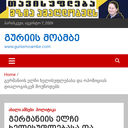
S
k
i
p
პარასკევი, აგვისტო 7, 2026
t
o
გურიის მოამბე
c
o
www.guriismoambe.com
n
t
e
n
Home
t
გერმანიის ელჩი ხელისუფლებასა და ოპოზიციას
დიალოგისკენ მოუწოდებს
ᲐᲮᲐᲚᲘ ᲐᲛᲑᲔᲑᲘ
ᲞᲝᲚᲘᲢᲘᲙᲐ
გერმანიის ელჩი