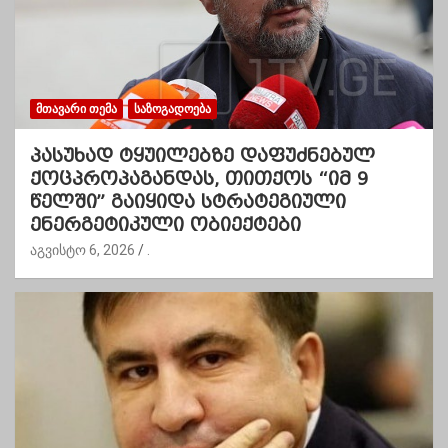
ᲛᲗᲐᲕᲐᲠᲘ ᲗᲔᲛᲐ
ᲡᲐᲖᲝᲒᲐᲓᲝᲔᲑᲐ
პასუხად ტყუილებზე დაფუძნებულ
ქოცპროპაგანდას, თითქოს “იმ 9
წელში” გაიყიდა სტრატეგიული
ენერგეტიკული ობიექტები
აგვისტო 6, 2026
.