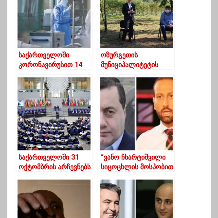
საქართველოში
ოზურგეთის
კორონავირუსით 14
მუნიციპალიტეტის
პაციენტი
დაბა ნარუჯაში, შპს
გარდაიცვალა
„ბლუბერის“ კუთვნილ
ლურჯი მოცვის
პლანტაციაში გურიის
რეგიონის
ფერმერებთან
შეხვედრა გაიმართა
საქართველოში 31
“ვანო ჩხარტიშვილი
ოქტომბრის არჩევნებს
სიცოცხლის მოსპობით
ეუთოს 28
დამემუქრა”- ნოდარ
წარმომადგენელი
მელაძე
დააკვირდება