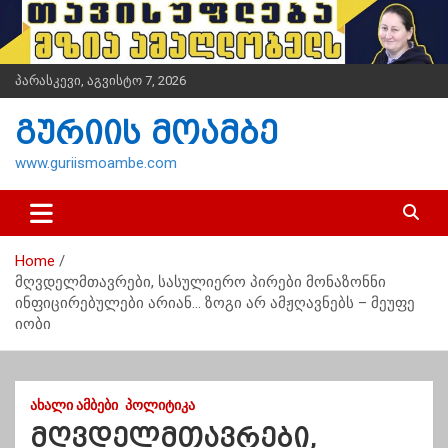
S
k
i
p
პარასკევი, აგვისტო 7, 2026
t
o
გურიის მოამბე
c
o
www.guriismoambe.com
n
t
e
n
Home
t
მღვდელმთავრები, სასულიერო პირები მონაზონნი
ინფიცირებულები არიან… ზოგი არ ამჟღავნებს – მეუფე
იობი
ᲐᲮᲐᲚᲘ ᲐᲛᲑᲔᲑᲘ
ᲞᲝᲚᲘᲢᲘᲙᲐ
მღვდელმთავრები,