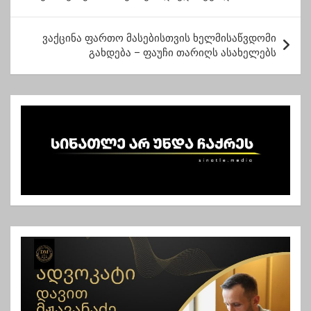
ს
ტ
ვაქცინა ფართო მასებისთვის ხელმისაწვდომი
გახდება – ფაუჩი თარიღს ასახელებს
ი
ს
ნ
ა
ვ
ი
გ
ა
ც
ი
ა