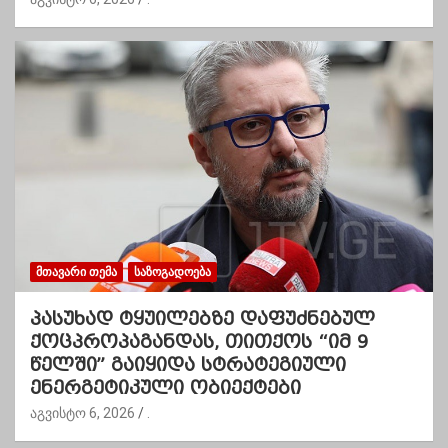
ᲛᲗᲐᲕᲐᲠᲘ ᲗᲔᲛᲐ
ᲡᲐᲖᲝᲒᲐᲓᲝᲔᲑᲐ
პასუხად ტყუილებზე დაფუძნებულ
ქოცპროპაგანდას, თითქოს “იმ 9
წელში” გაიყიდა სტრატეგიული
ენერგეტიკული ობიექტები
აგვისტო 6, 2026
.