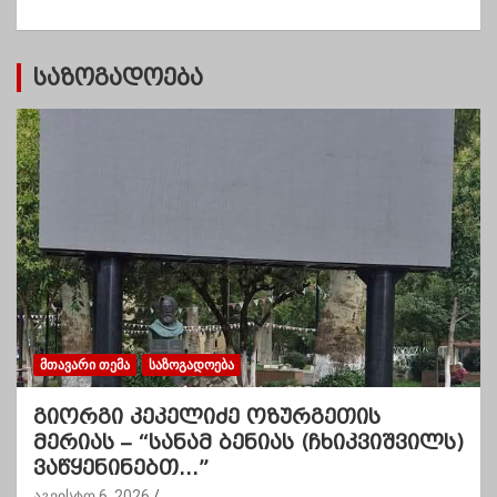
ბ
ი
საზოგადოება
ᲛᲗᲐᲕᲐᲠᲘ ᲗᲔᲛᲐ
ᲡᲐᲖᲝᲒᲐᲓᲝᲔᲑᲐ
გიორგი კეკელიძე ოზურგეთის
მერიას – “სანამ ბენიას (ჩხიკვიშვილს)
ვაწყენინებთ…”
აგვისტო 6, 2026
.