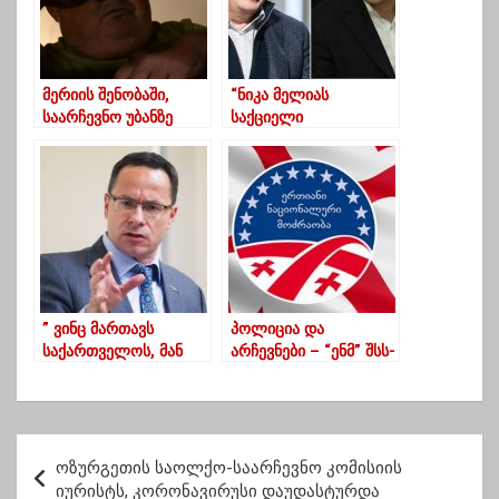
მერიის შენობაში,
“ნიკა მელიას
საარჩევნო უბანზე
საქციელი
წუხელ დაცვის
სამოქალაქო
თანამშრომლებმა და
გმირობაა”
დარაჯმა ქეიფი
გამართეს
” ვინც მართავს
პოლიცია და
საქართველოს, მან
არჩევნები – “ენმ” შსს-
უნდა შეწყვიტოს
ში, საკადრო
ოპოზიციის
ცვლილებებზე
დაპატიმრება”
ავრცელებს
ინფორმაციას
პ
ოზურგეთის საოლქო-საარჩევნო კომისიის
ო
იურისტს, კორონავირუსი დაუდასტურდა