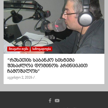
ᲛᲗᲐᲕᲐᲠᲘ ᲗᲔᲛᲐ
ᲡᲐᲖᲝᲒᲐᲓᲝᲔᲑᲐ
“რუსეთის საბანკო სისტემა
შესაძლოა დომინოს პრინციპით
ჩამოშალოს”
აგვისტო 2, 2026
.