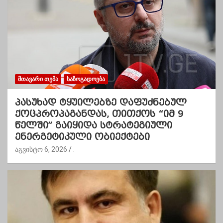
ᲛᲗᲐᲕᲐᲠᲘ ᲗᲔᲛᲐ
ᲡᲐᲖᲝᲒᲐᲓᲝᲔᲑᲐ
პასუხად ტყუილებზე დაფუძნებულ
ქოცპროპაგანდას, თითქოს “იმ 9
წელში” გაიყიდა სტრატეგიული
ენერგეტიკული ობიექტები
აგვისტო 6, 2026
.