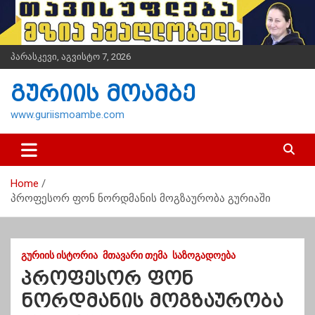
S
k
i
p
პარასკევი, აგვისტო 7, 2026
t
o
გურიის მოამბე
c
o
www.guriismoambe.com
n
t
e
n
Home
t
პროფესორ ფონ ნორდმანის მოგზაურობა გურიაში
ᲒᲣᲠᲘᲘᲡ ᲘᲡᲢᲝᲠᲘᲐ
ᲛᲗᲐᲕᲐᲠᲘ ᲗᲔᲛᲐ
ᲡᲐᲖᲝᲒᲐᲓᲝᲔᲑᲐ
პროფესორ ფონ
ნორდმანის მოგზაურობა