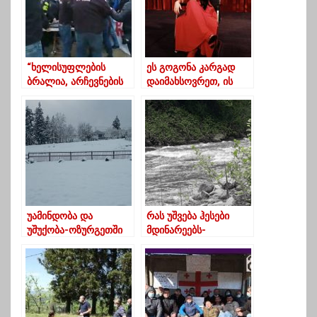
“ხელისუფლების
ეს გოგონა კარგად
ბრალია, არჩევნების
დაიმახსოვრეთ, ის
წინ ევაჭრებიან
ბევრჯერ ასახელებს
ადგილობრივ
საქართველოს
მუსლიმებს”
უამინდობა და
რას უშვება ჰესები
უშუქობა-ოზურგეთში
მდინარეებს-
მოსახლეობა
ფოტოამბავი
დახმარებას ითხოვს
გუბაზოულიდან