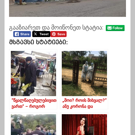
გააზიარეთ და მოიწონეთ სტატია:
Მსგავსი Სტატიები:
“წყალწაღებულებივით
„მოი? როის მიხვალ?“
ვართ” – როგორ
ანუ კორონა და
ხვდებიან ახალ წელს
თითოეული
გურიაში?
ჩვენთაგანი