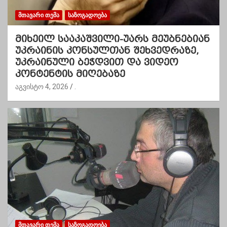
ᲛᲗᲐᲕᲐᲠᲘ ᲗᲔᲛᲐ
ᲡᲐᲖᲝᲒᲐᲓᲝᲔᲑᲐ
მიხეილ სააკაშვილი-უარს მეუბნებიან
უკრაინის კონსულთან შეხვედრაზე,
უკრაინული ბეჭდვით და ვიდეო
კონტენტის მიღებაზე
აგვისტო 4, 2026
.
ᲛᲗᲐᲕᲐᲠᲘ ᲗᲔᲛᲐ
ᲡᲐᲖᲝᲒᲐᲓᲝᲔᲑᲐ