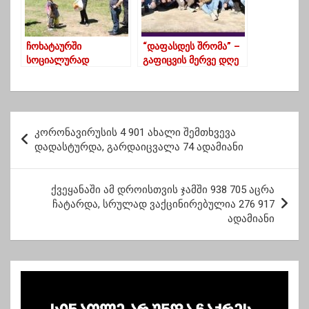
ჩოხატაურში
“დაფასდეს შრომა” –
სოციალურად
გაფიცვის მერვე დღე
დაუცველ ბავშვებს
“გულისტანში”
სათამაშოები
გადასცეს
პ
კორონავირუსის 4 901 ახალი შემთხვევა
ო
დადასტურდა, გარდაიცვალა 74 ადამიანი
ს
ტ
ქვეყანაში ამ დროისთვის ჯამში 938 705 აცრა
ჩატარდა, სრულად ვაქცინირებულია 276 917
ი
ადამიანი
ს
ნ
ა
ვ