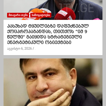
ᲛᲗᲐᲕᲐᲠᲘ ᲗᲔᲛᲐ
ᲡᲐᲖᲝᲒᲐᲓᲝᲔᲑᲐ
პასუხად ტყუილებზე დაფუძნებულ
ქოცპროპაგანდას, თითქოს “იმ 9
წელში” გაიყიდა სტრატეგიული
ენერგეტიკული ობიექტები
აგვისტო 6, 2026
.