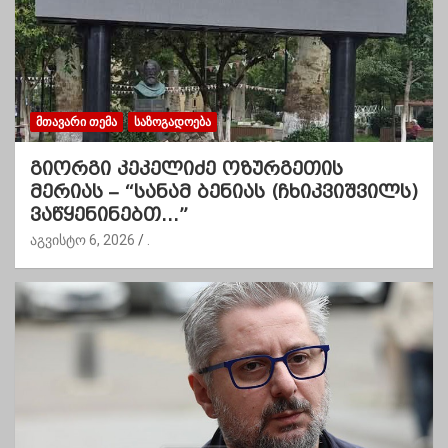
ᲛᲗᲐᲕᲐᲠᲘ ᲗᲔᲛᲐ
ᲡᲐᲖᲝᲒᲐᲓᲝᲔᲑᲐ
გიორგი კეკელიძე ოზურგეთის
მერიას – “სანამ ბენიას (ჩხიკვიშვილს)
ვაწყენინებთ…”
აგვისტო 6, 2026
.