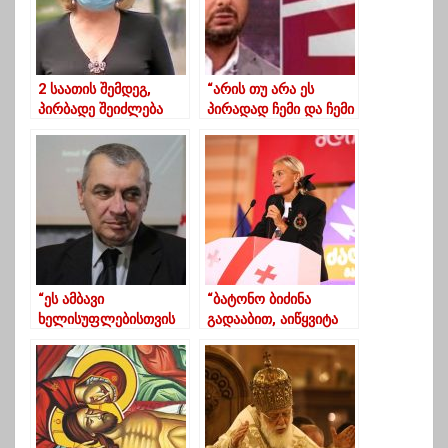
2 საათის შემდეგ,
“არის თუ არა ეს
პირბადე შეიძლება
პირადად ჩემი და ჩემი
დასნებოვნების წყარო
მედიის ღია
გახდეს – მარინა
პოლიტიკური დევნა” –
ენდელაძე
ნიკა გვარამია
ღარიბაშვილის
განცხადებაზე
“ეს ამბავი
“ბატონო ბიძინა
ხელისუფლებისთვის
გადააბით, აიწყვიტა
კარგად არ
გიჟმა”
დამთავრდება”