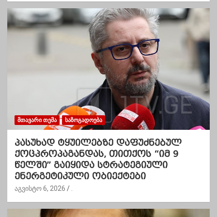
ᲛᲗᲐᲕᲐᲠᲘ ᲗᲔᲛᲐ
ᲡᲐᲖᲝᲒᲐᲓᲝᲔᲑᲐ
პასუხად ტყუილებზე დაფუძნებულ
ქოცპროპაგანდას, თითქოს “იმ 9
წელში” გაიყიდა სტრატეგიული
ენერგეტიკული ობიექტები
აგვისტო 6, 2026
.