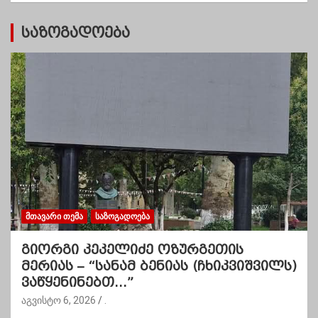
ი
საზოგადოება
ᲛᲗᲐᲕᲐᲠᲘ ᲗᲔᲛᲐ
ᲡᲐᲖᲝᲒᲐᲓᲝᲔᲑᲐ
გიორგი კეკელიძე ოზურგეთის
მერიას – “სანამ ბენიას (ჩხიკვიშვილს)
ვაწყენინებთ…”
აგვისტო 6, 2026
.