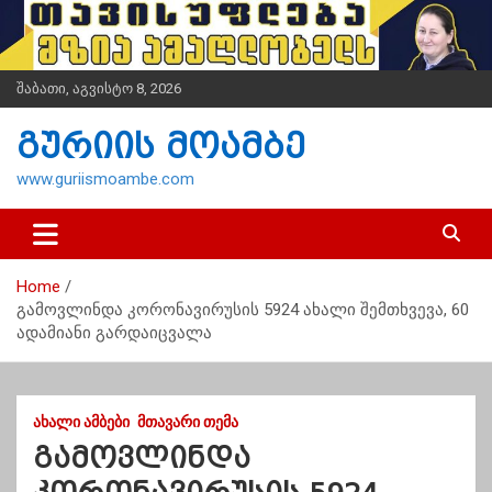
S
k
i
p
შაბათი, აგვისტო 8, 2026
t
o
გურიის მოამბე
c
o
www.guriismoambe.com
n
t
e
n
Home
t
გამოვლინდა კორონავირუსის 5924 ახალი შემთხვევა, 60
ადამიანი გარდაიცვალა
ᲐᲮᲐᲚᲘ ᲐᲛᲑᲔᲑᲘ
ᲛᲗᲐᲕᲐᲠᲘ ᲗᲔᲛᲐ
გამოვლინდა