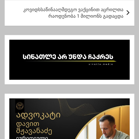
ტ
კოვიდსსაწინააღმდეგო ვაქცინით აცრილთა
რაოდენობა 1 მილიონს გადაცდა
ი
ს
ნ
ა
ვ
ი
გ
ა
ც
ი
ა