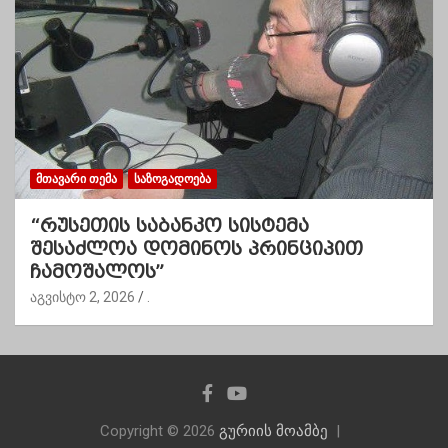
ᲛᲗᲐᲕᲐᲠᲘ ᲗᲔᲛᲐ
ᲡᲐᲖᲝᲒᲐᲓᲝᲔᲑᲐ
“რუსეთის საბანკო სისტემა
შესაძლოა დომინოს პრინციპით
ჩამოშალოს”
აგვისტო 2, 2026
.
Copyright © 2026
გურიის მოამბე