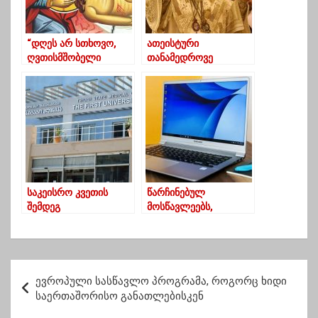
“დღეს არ სთხოვო,
ათეისტური
ღვთისმშობელი
თანამედროვე
დაღლილია”..
აზროვნება, სხვა
რეალობის
შესაქმნელად
ემზადება- ილია
მეორე
საკეისრო კვეთის
წარჩინებულ
შემდეგ
მოსწავლეებს,
კოვიდინფიცირებული
რომლებიც 2 წელია
ქალი გარდაიცვალა
კომპიუტერებს
ელოდებიან,
განათლების
პ
სამინისტრო პასუხობს
ევროპული სასწავლო პროგრამა, როგორც ხიდი
ო
საერთაშორისო განათლებისკენ
ს