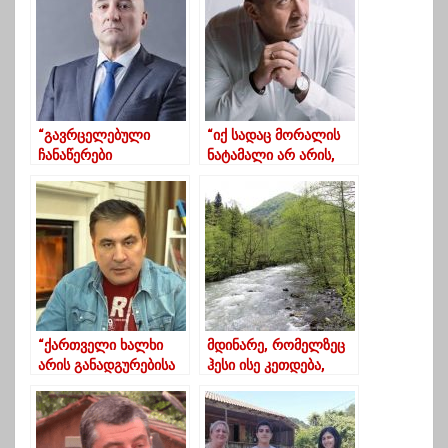
დიდი ხანია აღარ
ღარიბაშვილმა
არის“
ანკარაში”
“გავრცელებული
“იქ სადაც მორალის
ჩანაწერები
ნატამალი არ არის,
რიგგარეშე
პატრონი მოუკვდა
არჩევნების
პოლიტიკას”-
საფუძველს
მირცხულავა
წარმოადგენს”
“ქართველი ხალხი
მდინარე, რომელზეც
არის განადგურებისა
ჰესი ისე კეთდება,
და დაღუპვის
ჰიდროლოგიური
ზღვართან ძალიან
თვალსაზრისით
ახლოს”-მიხეილ
შესწავლილი არ არის
სააკაშვილის ხედვა