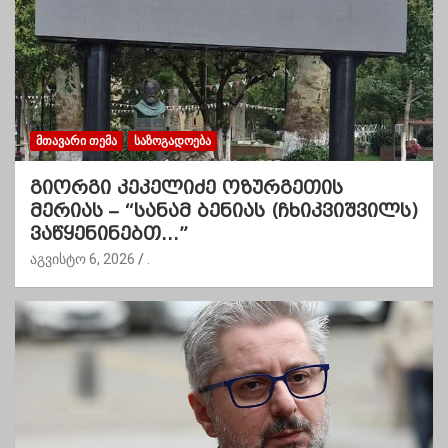
ᲛᲗᲐᲕᲐᲠᲘ ᲗᲔᲛᲐ
ᲡᲐᲖᲝᲒᲐᲓᲝᲔᲑᲐ
გიორგი კეკელიძე ოზურგეთის
მერიას – “სანამ ბენიას (ჩხიკვიშვილს)
ვაწყენინებთ…”
აგვისტო 6, 2026
.