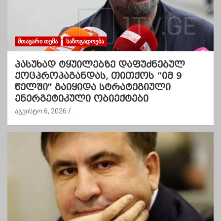
ᲛᲗᲐᲕᲐᲠᲘ ᲗᲔᲛᲐ
ᲡᲐᲖᲝᲒᲐᲓᲝᲔᲑᲐ
პასუხად ტყუილებზე დაფუძნებულ
ქოცპროპაგანდას, თითქოს “იმ 9
წელში” გაიყიდა სტრატეგიული
ენერგეტიკული ობიექტები
აგვისტო 6, 2026
.