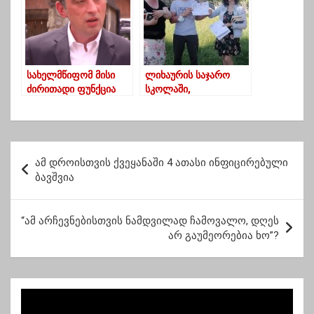
სახელმწიფომ მისი
ლიხაურის საჯარო
ძირითადი ფუნქცია
სკოლაში,
ვერ შეასრულა, ვერ
მოსწავლეებისა და
დაიცვა ლექსო
პედაგოგების
ლაშქარავა
მონაწილეობით,
კიდევ ერთი
პ
წარმატებული
ამ დროისთვის ქვეყანაში 4 ათასი ინფიცირებული
ო
პროექტი
ბავშვია
განხორციელდა
ს
ტ
“ამ არჩევნებისთვის ნამდვილად ჩამოვალო, დღეს
არ გაუმეორებია ხო”?
ი
ს
ნ
ა