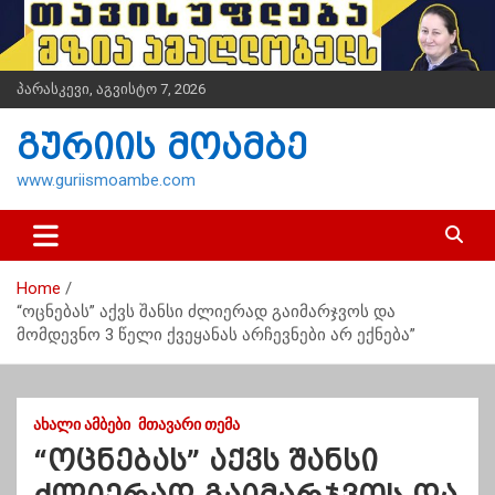
S
k
i
p
პარასკევი, აგვისტო 7, 2026
t
o
გურიის მოამბე
c
o
www.guriismoambe.com
n
t
e
n
Home
t
“ოცნებას” აქვს შანსი ძლიერად გაიმარჯვოს და
მომდევნო 3 წელი ქვეყანას არჩევნები არ ექნება”
ᲐᲮᲐᲚᲘ ᲐᲛᲑᲔᲑᲘ
ᲛᲗᲐᲕᲐᲠᲘ ᲗᲔᲛᲐ
“ოცნებას” აქვს შანსი