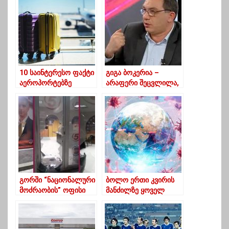
10 საინტერესო ფაქტი
გიგა ბოკერია –
აეროპორტებზე
არაფერი შეცვლილა,
მშვიდობიანი
პიკეტირება იქნება
გორში “ნაციონალური
ბოლო ერთი კვირის
მოძრაობის” ოფისი
მანძილზე ყოველ
დაარბიეს
მილიონ ადამიანზე,
სიკვდილიანობის
მაჩვენებლით