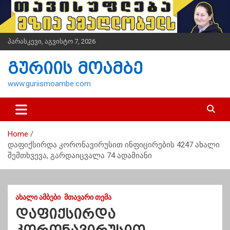
S
k
i
p
პარასკევი, აგვისტო 7, 2026
t
o
გურიის მოამბე
c
o
www.guriismoambe.com
n
t
e
n
Home
t
დაფიქსირდა კორონავირუსით ინფიცირების 4247 ახალი
შემთხვევა, გარდაიცვალა 74 ადამიანი
ᲐᲮᲐᲚᲘ ᲐᲛᲑᲔᲑᲘ
ᲛᲗᲐᲕᲐᲠᲘ ᲗᲔᲛᲐ
დაფიქსირდა