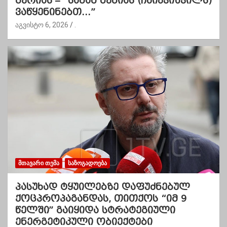
მერიას – “სანამ ბენიას (ჩხიკვიშვილს)
ვაწყენინებთ…”
აგვისტო 6, 2026
.
ᲛᲗᲐᲕᲐᲠᲘ ᲗᲔᲛᲐ
ᲡᲐᲖᲝᲒᲐᲓᲝᲔᲑᲐ
პასუხად ტყუილებზე დაფუძნებულ
ქოცპროპაგანდას, თითქოს “იმ 9
წელში” გაიყიდა სტრატეგიული
ენერგეტიკული ობიექტები