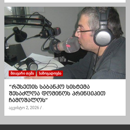
ᲛᲗᲐᲕᲐᲠᲘ ᲗᲔᲛᲐ
ᲡᲐᲖᲝᲒᲐᲓᲝᲔᲑᲐ
“რუსეთის საბანკო სისტემა
შესაძლოა დომინოს პრინციპით
ჩამოშალოს”
აგვისტო 2, 2026
.