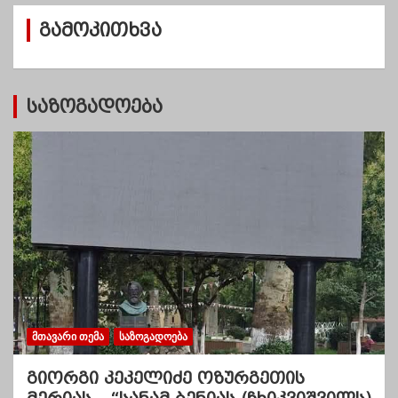
ვ
გამოკითხვა
ე
ბ
ი
საზოგადოება
ᲛᲗᲐᲕᲐᲠᲘ ᲗᲔᲛᲐ
ᲡᲐᲖᲝᲒᲐᲓᲝᲔᲑᲐ
გიორგი კეკელიძე ოზურგეთის