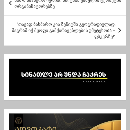
აშშ-მ საჰაერო იერიში მიიტანა ქაბულის ტერაქტის
ო
აქტიურ ჩარევას”-
ორგანიზატორებზე
სააკაშვვილი
ს
ტ
“თავად ბახმარო კია ზენიტში გეოგრაფიულად,
მაგრამ იქ მყოფი გამქირავებლების უმეტესობა –
ი
ფსკერზე!”
ს
ნ
ა
ვ
ი
გ
ა
ც
ი
ა