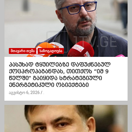
ᲛᲗᲐᲕᲐᲠᲘ ᲗᲔᲛᲐ
ᲡᲐᲖᲝᲒᲐᲓᲝᲔᲑᲐ
პასუხად ტყუილებზე დაფუძნებულ
ქოცპროპაგანდას, თითქოს “იმ 9
წელში” გაიყიდა სტრატეგიული
ენერგეტიკული ობიექტები
აგვისტო 6, 2026
.