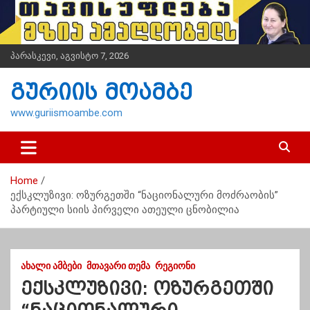
S
k
i
p
პარასკევი, აგვისტო 7, 2026
t
o
გურიის მოამბე
c
o
www.guriismoambe.com
n
t
e
n
Home
t
ექსკლუზივი: ოზურგეთში “ნაციონალური მოძრაობის”
პარტიული სიის პირველი ათეული ცნობილია
ᲐᲮᲐᲚᲘ ᲐᲛᲑᲔᲑᲘ
ᲛᲗᲐᲕᲐᲠᲘ ᲗᲔᲛᲐ
ᲠᲔᲒᲘᲝᲜᲘ
ექსკლუზივი: ოზურგეთში