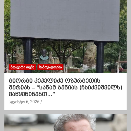
ᲛᲗᲐᲕᲐᲠᲘ ᲗᲔᲛᲐ
ᲡᲐᲖᲝᲒᲐᲓᲝᲔᲑᲐ
გიორგი კეკელიძე ოზურგეთის
მერიას – “სანამ ბენიას (ჩხიკვიშვილს)
ვაწყენინებთ…”
აგვისტო 6, 2026
.