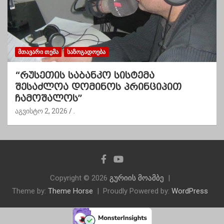
ᲛᲗᲐᲕᲐᲠᲘ ᲗᲔᲛᲐ
ᲡᲐᲖᲝᲒᲐᲓᲝᲔᲑᲐ
“რუსეთის საბანკო სისტემა
შესაძლოა დომინოს პრინციპით
ჩამოშალოს”
აგვისტო 2, 2026
.
Copyright © 2026
გურიის მოამბე
Theme by:
Theme Horse
Proudly Powered by:
WordPress