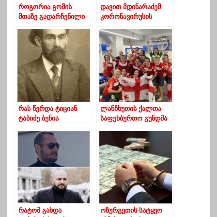
როგორია გომის
დავით მდინარაძემ
მთაზე გადარჩენილი
კორონავირუსის
ახალგაზრდების
საწინააღმდეგო
ჯანმრთელობის
ვაქცინა გაიკეთა
მდგომარეობა
რას წერდა ტიციან
ლანჩხუთის ქალთა
ტაბიძე ბენია
საფეხბურთო გუნდმა
ჩხიკვიშვილზე
ბათუმი 10:0
დაამარცხა
რატომ გახდა
ოზურგეთის სატყეო