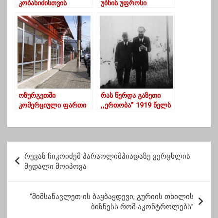
კობახიძისთვის
უბნის უფროსი
განსაკუთრებული
ქრთამის აღების
ოზურგეთი, სადაც,
ფაქტზე დააკავეს
„დედა შვილს ხელში
არ აიყვანს“
ოზურგეთში
რას წერდა გაზეთი
კომერციული ფართი
,,ერთობა” 1919 წელს
ქირავდება
პ
რევაზ ჩიკოიძემ პარაოლიმპიადაზე ვერცხლის
ო
მედალი მოიპოვა
ს
ტ
“მიმსაწავლეთ ის ბაყბაყდევი, გურიის თხილის
ბიზნესს რომ აკონტროლებს”
ი