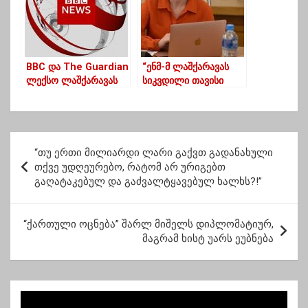
BBC და The Guardian
“ენმ-მ ლაშქარავას
ლექსო ლაშქარავას
სიკვდილი თავისი
გარდაცვალებას
საწადელის 10 წუთით
ეხმაურებიან
ასრულებისთვის
გამოიყენა”
პ
“თუ ერთი მილიარდი ლარი გაქვთ გადანახული
ო
თქვე უდღეურებო, რატომ არ ურიგებთ
გაღატაკებულ და გაძვალტყავებულ ხალხს?!”
ს
ტ
“ქართული ოცნება” შარლ მიშელს დიპლომატიურ,
ი
მაგრამ ხისტ უარს ეუბნება
ს
ნ
ა