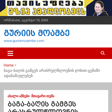
S
k
i
p
ორშაბათი, აგვისტო 10, 2026
t
o
გურიის მოამბე
c
o
www.guriismoambe.com
n
t
e
n
Home
t
ბაგა-ბაღის გამგეს არასრულწლოვნის ჯოხით ცემაში
ადანაშაულებენ
ᲐᲮᲐᲚᲘ ᲐᲛᲑᲔᲑᲘ
ᲛᲗᲐᲕᲐᲠᲘ ᲗᲔᲛᲐ
ბაგა-ბაღის გამგეს