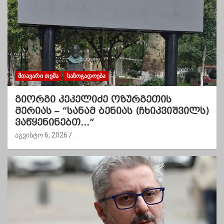
ᲛᲗᲐᲕᲐᲠᲘ ᲗᲔᲛᲐ
ᲡᲐᲖᲝᲒᲐᲓᲝᲔᲑᲐ
გიორგი კეკელიძე ოზურგეთის
მერიას – “სანამ ბენიას (ჩხიკვიშვილს)
ვაწყენინებთ…”
აგვისტო 6, 2026
.