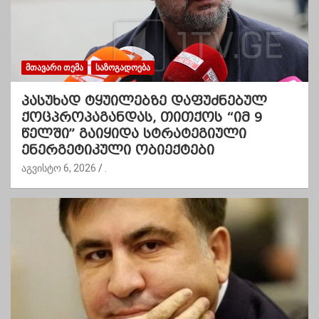
ᲛᲗᲐᲕᲐᲠᲘ ᲗᲔᲛᲐ
ᲡᲐᲖᲝᲒᲐᲓᲝᲔᲑᲐ
პასუხად ტყუილებზე დაფუძნებულ
ქოცპროპაგანდას, თითქოს “იმ 9
წელში” გაიყიდა სტრატეგიული
ენერგეტიკული ობიექტები
აგვისტო 6, 2026
.