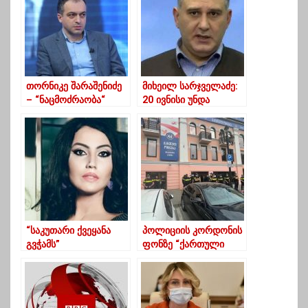
თორნიკე შარაშენიძე
მიხეილ სარჯველაძე:
– “ნაცმოძრაობა“
20 ივნისი უნდა
ყველა ვარიანტში
გადაიფურცლოს
ზარალდება
“საკუთარი ქვეყანა
პოლიციის კორდონის
გვჭამს”
ფონზე “ქართული
ოცნების” ოფისში
სხდომა მიმდინარეობს