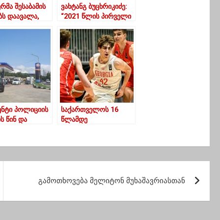
რმა შესაბამის
ვახტანგ ბუცხრიკიძე:
ბს დაავალა,
“2021 წლის პირველი
აცრონ ყველა იმ
ნახევარი ქართული
აციის
ეკონომიკისთვის
ლების
რთული იქნება”
როლი,
იც ვირუსის
ელების
ციისკენაა
თული
ენტი პოლიციის
საქართველოს 16
ს წინ და
წლამდე
ული
კალათბურთელთა
ავეები-რა
ნაკრები ჯგუფიდან
 ურეკში
პირველი ადგილით
გავიდა
გამოთხოვება მელიტონ მუხაშავრიასთან