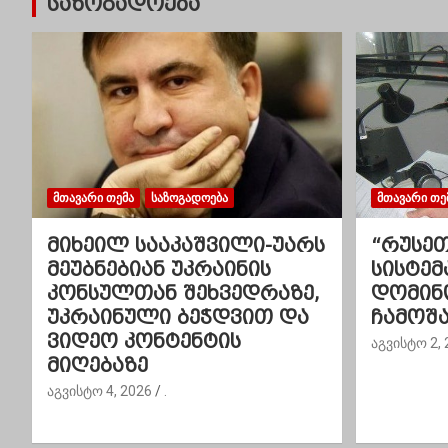
საზოგადოება
ტ
ი
ს
ნ
ა
ᲛᲗᲐᲕᲐᲠᲘ ᲗᲔᲛᲐ
ᲡᲐᲖᲝᲒᲐᲓᲝᲔᲑᲐ
ᲛᲗᲐᲕᲐᲠᲘ ᲗᲔ
ვ
მიხეილ სააკაშვილი-უარს
“რუსეთ
ი
მეუბნებიან უკრაინის
სისტემ
კონსულთან შეხვედრაზე,
დომინ
გ
უკრაინული ბეჭდვით და
ჩამოშ
ვიდეო კონტენტის
ა
აგვისტო 2, 
მიღებაზე
ც
აგვისტო 4, 2026
.
ი