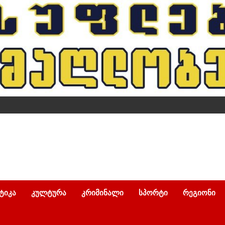
ᲢᲘᲙᲐ
ᲙᲣᲚᲢᲣᲠᲐ
ᲙᲠᲘᲛᲘᲜᲐᲚᲘ
ᲡᲞᲝᲠᲢᲘ
ᲠᲔᲒᲘᲝᲜᲘ