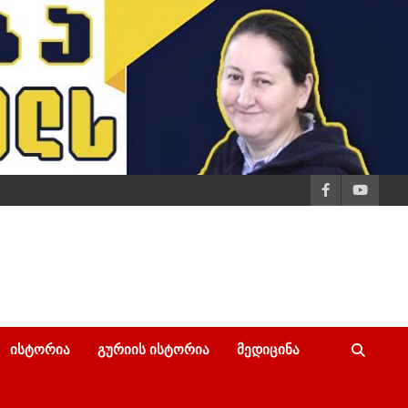
ᲘᲡᲢᲝᲠᲘᲐ
ᲒᲣᲠᲘᲘᲡ ᲘᲡᲢᲝᲠᲘᲐ
ᲛᲔᲓᲘᲪᲘᲜᲐ