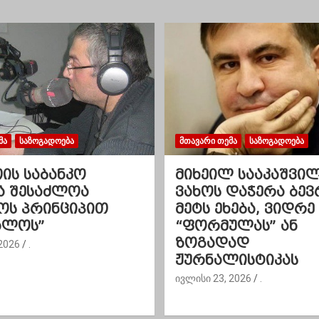
ᲛᲐ
ᲡᲐᲖᲝᲒᲐᲓᲝᲔᲑᲐ
ᲛᲗᲐᲕᲐᲠᲘ ᲗᲔᲛᲐ
ᲡᲐᲖᲝᲒᲐᲓᲝᲔᲑᲐ
ის საბანკო
მიხეილ სააკაშვილ
ა შესაძლოა
ვახოს დაჭერა ბე
ოს პრინციპით
მეტს ეხება, ვიდრე
ალოს”
“ფორმულას” ან
ზოგადად
2026
.
ჟურნალისტიკას
ივლისი 23, 2026
.