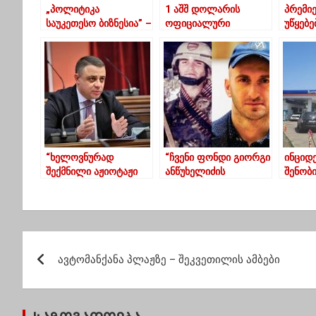
„პოლიტიკა
1 აშშ დოლარის
პრემიე
საუკეთესო ბიზნესია” –
ოფიციალური
უწყებე
მიხვდნენ ბიზნესმენები
ღირებულება 3.3846
გაამკ
და “ოცნება” აითვისეს
ლარი გახდა
რეგულ
იცოცხლე”
აღსრუ
კონტ
რომელ
გავრც
პრევენ
მიმარ
“ხელოვნურად
“ჩვენი ფონდი გიორგი
ინციდ
შექმნილი აჟიოტაჟი
ანწუხელიძის
შენობი
პროცესს ხელს არ
სახელობის
გაქცე
უწყობს”
სტიპენდიას
დამნაშ
დააწესებს”-კეკელიძე
მოხდა
პ
ავტომანქანა პლაჟზე – შეკვეთილის ამბები
ო
ს