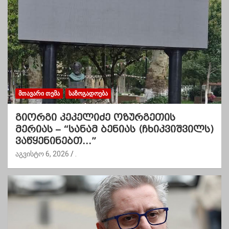
ᲛᲗᲐᲕᲐᲠᲘ ᲗᲔᲛᲐ
ᲡᲐᲖᲝᲒᲐᲓᲝᲔᲑᲐ
გიორგი კეკელიძე ოზურგეთის
მერიას – “სანამ ბენიას (ჩხიკვიშვილს)
ვაწყენინებთ…”
აგვისტო 6, 2026
.