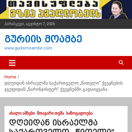
S
k
i
p
პარასკევი, აგვისტო 7, 2026
t
o
გურიის მოამბე
c
o
www.guriismoambe.com
n
t
e
n
Home
t
დღეიდან ისრაელმა საქართველო „წითელი” ქვეყნების
ჯგუფიდან „ნარინჯისფერ” ქვეყნებში გადაიყვანა
ᲐᲮᲐᲚᲘ ᲐᲛᲑᲔᲑᲘ
ᲛᲗᲐᲕᲐᲠᲘ ᲗᲔᲛᲐ
ᲡᲐᲖᲝᲒᲐᲓᲝᲔᲑᲐ
დღეიდან ისრაელმა