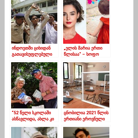
მიყენების ფაქტზე
თმებით შეუხვიე“ –
შინაგან საქმეთა
დღეს ნინოობაა
სამინისტრომ ერთი
პირი დააკავა
ინდოეთში ციხიდან
„ელის მარია ერთი
გათავისუფლებული
წლისაა“ – სოფო
პატიმრები
ნიჟარაძემ შვილის
კორონავირუსის შიშით
ახალი ფოტოები
ციხის დატოვებაზე
გამოაქვეყნა
უარს აცხადებენ
“52 წელი სკოლაში
ცნობილია 2021 წლის
ასწავლიდა, ახლა კი
ერთიანი ეროვნული
რუსთავში, მშობლიურ
გამოცდების განრიგი
ქალაქში მეეზოვედ
საგნების მიხედვით
მუშაობს”