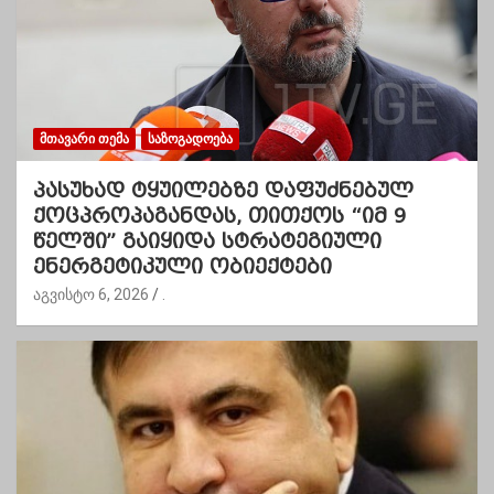
ᲛᲗᲐᲕᲐᲠᲘ ᲗᲔᲛᲐ
ᲡᲐᲖᲝᲒᲐᲓᲝᲔᲑᲐ
პასუხად ტყუილებზე დაფუძნებულ
ქოცპროპაგანდას, თითქოს “იმ 9
წელში” გაიყიდა სტრატეგიული
ენერგეტიკული ობიექტები
აგვისტო 6, 2026
.