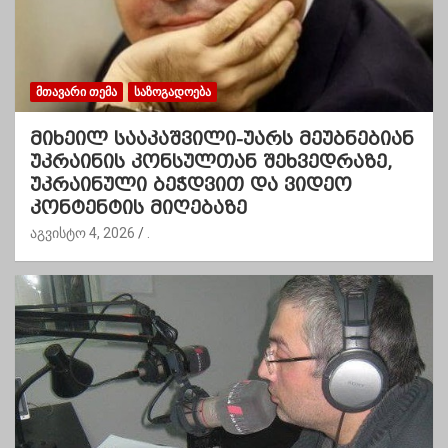
ᲛᲗᲐᲕᲐᲠᲘ ᲗᲔᲛᲐ
ᲡᲐᲖᲝᲒᲐᲓᲝᲔᲑᲐ
მიხეილ სააკაშვილი-უარს მეუბნებიან
უკრაინის კონსულთან შეხვედრაზე,
უკრაინული ბეჭდვით და ვიდეო
კონტენტის მიღებაზე
აგვისტო 4, 2026
.