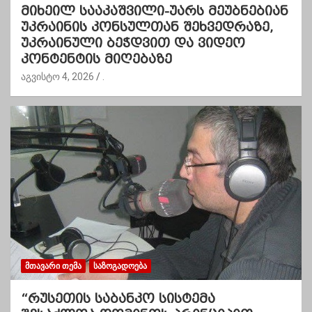
მიხეილ სააკაშვილი-უარს მეუბნებიან
უკრაინის კონსულთან შეხვედრაზე,
უკრაინული ბეჭდვით და ვიდეო
კონტენტის მიღებაზე
აგვისტო 4, 2026
.
ᲛᲗᲐᲕᲐᲠᲘ ᲗᲔᲛᲐ
ᲡᲐᲖᲝᲒᲐᲓᲝᲔᲑᲐ
“რუსეთის საბანკო სისტემა