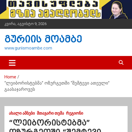
S
k
i
p
კვირა, აგვისტო 9, 2026
t
o
გურიის მოამბე
c
o
www.guriismoambe.com
n
t
e
n
Home
t
“ლეიბორისტებმა” ოზურგეთში “შემტევი ათეული”
გაასაჯაროვეს
ᲐᲮᲐᲚᲘ ᲐᲛᲑᲔᲑᲘ
ᲛᲗᲐᲕᲐᲠᲘ ᲗᲔᲛᲐ
ᲠᲔᲒᲘᲝᲜᲘ
“ლეიბორისტებმა”