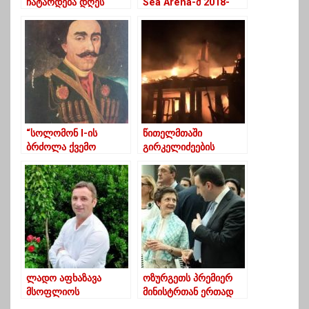
ჩატარდება დღეს
Sea Arena-მ 2018-
მოსახლეობასთან
2019 წლებში 1.1 მლნ
შეხვედრები
ლარის პრემია გასცა
“სოლომონ I-ის
წითელმთაში
ბრძოლა ქვემო
გირკელიძეების
გურიისათვის”
სახლი მთლიანად
დაიწვა
ლადო აფხაზავა
ოზურგეთს პრემიერ
მსოფლიოს
მინისტრთან ერთად
საუკეთესო
წულუკიანი, კუჭავა და