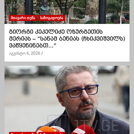
ᲛᲗᲐᲕᲐᲠᲘ ᲗᲔᲛᲐ
ᲡᲐᲖᲝᲒᲐᲓᲝᲔᲑᲐ
გიორგი კეკელიძე ოზურგეთის
მერიას – “სანამ ბენიას (ჩხიკვიშვილს)
ვაწყენინებთ…”
აგვისტო 6, 2026
.