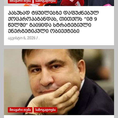
ᲛᲗᲐᲕᲐᲠᲘ ᲗᲔᲛᲐ
ᲡᲐᲖᲝᲒᲐᲓᲝᲔᲑᲐ
პასუხად ტყუილებზე დაფუძნებულ
ქოცპროპაგანდას, თითქოს “იმ 9
წელში” გაიყიდა სტრატეგიული
ენერგეტიკული ობიექტები
აგვისტო 6, 2026
.
ᲛᲗᲐᲕᲐᲠᲘ ᲗᲔᲛᲐ
ᲡᲐᲖᲝᲒᲐᲓᲝᲔᲑᲐ