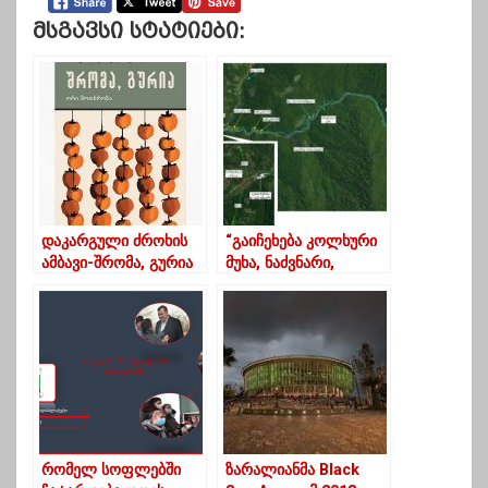
Მსგავსი Სტატიები:
დაკარგული ძროხის
“გაიჩეხება კოლხური
ამბავი-შრომა, გურია
მუხა, ნაძვნარი,
წაბლნარი”-ვინ და
რატომ შემოუტია
გურიას?
რომელ სოფლებში
ზარალიანმა Black