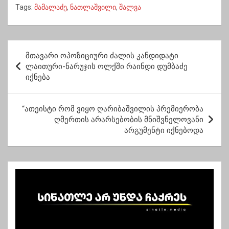
Tags:
მამალაძე
,
ნათლაშვილი
,
შალვა
პედაგოგთა ახალი
თურნავაც
კონკურსის ათეულშია
ესტუმრებიან
პ
მთავარი ოპოზიციური ძალის კანდიდატი
ო
ლაითური-ნარუჯის ოლქში რაინდი დუმბაძე
იქნება
ს
ტ
“ათეისტი რომ ვიყო ღარიბაშვილის პრემიერობა
ი
ღმერთის არარსებობის მნიშვნელოვანი
ს
არგუმენტი იქნებოდა
ნ
ა
ვ
ი
გ
ა