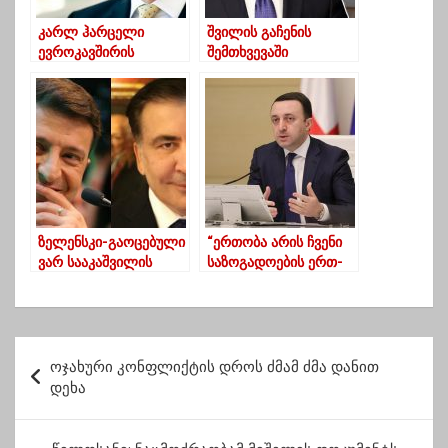
კარლ ჰარცელი
შვილის გაჩენის
ევროკავშირის
შემთხვევაში
მხარდაჭერის
იპოთეკური სესხით
გამოსახატად აჭარაში
კერძო სახლსაც
ჩავა
იყიდით –
ღარიბაშვილი
ზელენსკი-გაოცებული
“ერთობა არის ჩვენი
ვარ სააკაშვილის
საზოგადოების ერთ-
შემართებით..
ერთი მთავარი
მადლობა მიხეილ
პრობლემა”
ნიკოლოზის ძეს
პ
ოჯახური კონფლიქტის დროს ძმამ ძმა დანით
ო
დეხა
ს