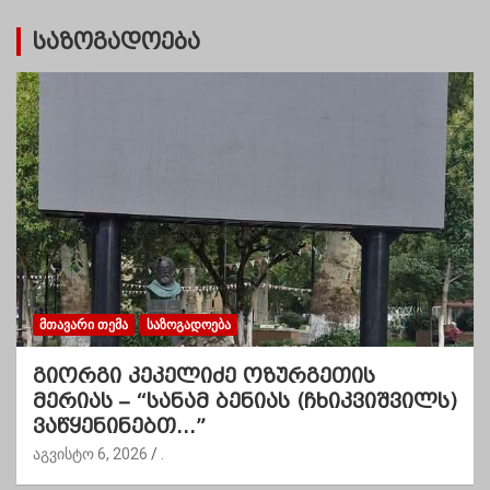
საზოგადოება
ᲛᲗᲐᲕᲐᲠᲘ ᲗᲔᲛᲐ
ᲡᲐᲖᲝᲒᲐᲓᲝᲔᲑᲐ
გიორგი კეკელიძე ოზურგეთის
მერიას – “სანამ ბენიას (ჩხიკვიშვილს)
ვაწყენინებთ…”
აგვისტო 6, 2026
.