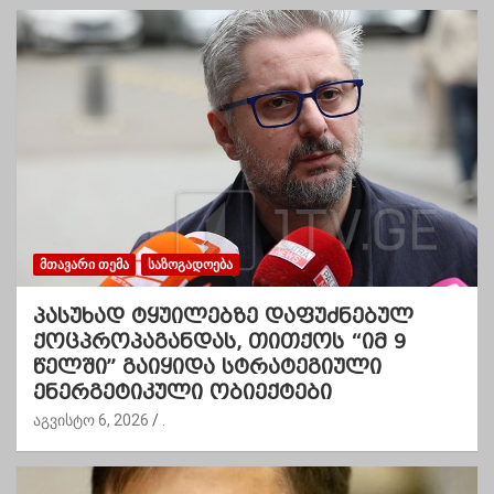
ᲛᲗᲐᲕᲐᲠᲘ ᲗᲔᲛᲐ
ᲡᲐᲖᲝᲒᲐᲓᲝᲔᲑᲐ
პასუხად ტყუილებზე დაფუძნებულ
ქოცპროპაგანდას, თითქოს “იმ 9
წელში” გაიყიდა სტრატეგიული
ენერგეტიკული ობიექტები
აგვისტო 6, 2026
.