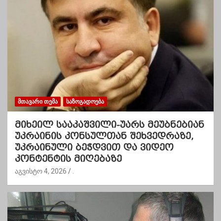
ᲛᲗᲐᲕᲐᲠᲘ ᲗᲔᲛᲐ
ᲡᲐᲖᲝᲒᲐᲓᲝᲔᲑᲐ
მიხეილ სააკაშვილი-უარს მეუბნებიან
უკრაინის კონსულთან შეხვედრაზე,
უკრაინული ბეჭდვით და ვიდეო
კონტენტის მიღებაზე
აგვისტო 4, 2026
.