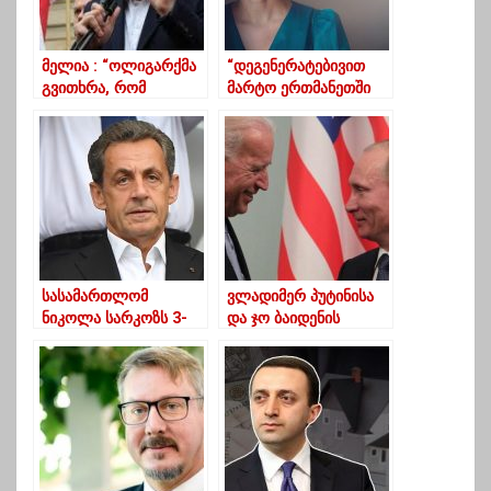
მელია : “ოლიგარქმა
“დეგენერატებივით
გვითხრა, რომ
მარტო ერთმანეთში
არჩევნებს არ
მეგობრობენ “ქოცები”
ჩაატარებს, მაგრამ ეს
– ბაია პატარაია
ძალადობაზე
გადასული ამაო
მცდელობაა… ”
სასამართლომ
ვლადიმერ პუტინისა
ნიკოლა სარკოზს 3-
და ჯო ბაიდენის
წლიანი პატიმრობა
შეხვედრა,
მიუსაჯა
სავარაუდოდ,
შვეიცარიაში
გაიმართება