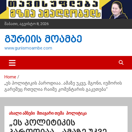
S
k
i
p
შაბათი, აგვისტო 8, 2026
t
o
გურიის მოამბე
c
o
www.guriismoambe.com
n
t
e
n
Home
t
„ეს პოლიტიკის პაროდიაა…ამაზე უკვე, მგონი, იუმორის
გარეშეც რთულია რაიმე კომენტარის გაკეთება“
ᲐᲮᲐᲚᲘ ᲐᲛᲑᲔᲑᲘ
ᲛᲗᲐᲕᲐᲠᲘ ᲗᲔᲛᲐ
ᲞᲝᲚᲘᲢᲘᲙᲐ
„ეს პოლიტიკის