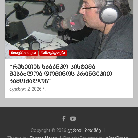
ᲛᲗᲐᲕᲐᲠᲘ ᲗᲔᲛᲐ
ᲡᲐᲖᲝᲒᲐᲓᲝᲔᲑᲐ
“რუსეთის საბანკო სისტემა
შესაძლოა დომინოს პრინციპით
ჩამოშალოს”
აგვისტო 2, 2026
.
Copyright © 2026
გურიის მოამბე