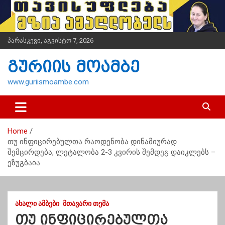
S
k
i
p
პარასკევი, აგვისტო 7, 2026
t
o
გურიის მოამბე
c
o
www.guriismoambe.com
n
t
e
n
Home
t
თუ ინფიცირებულთა რაოდენობა დინამიურად
შემცირდება, ლეტალობა 2-3 კვირის შემდეგ დაიკლებს –
ეზუგბაია
ᲐᲮᲐᲚᲘ ᲐᲛᲑᲔᲑᲘ
ᲛᲗᲐᲕᲐᲠᲘ ᲗᲔᲛᲐ
თუ ინფიცირებულთა