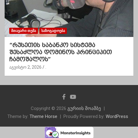
ᲛᲗᲐᲕᲐᲠᲘ ᲗᲔᲛᲐ
ᲡᲐᲖᲝᲒᲐᲓᲝᲔᲑᲐ
“რუსეთის საბანკო სისტემა
შესაძლოა დომინოს პრინციპით
ჩამოშალოს”
აგვისტო 2, 2026
.
Copyright © 2026
გურიის მოამბე
Theme by:
Theme Horse
Proudly Powered by:
WordPress