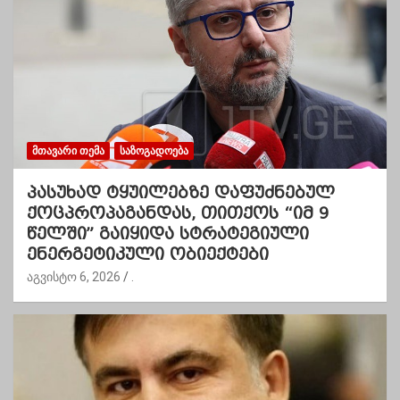
ᲛᲗᲐᲕᲐᲠᲘ ᲗᲔᲛᲐ
ᲡᲐᲖᲝᲒᲐᲓᲝᲔᲑᲐ
პასუხად ტყუილებზე დაფუძნებულ
ქოცპროპაგანდას, თითქოს “იმ 9
წელში” გაიყიდა სტრატეგიული
ენერგეტიკული ობიექტები
აგვისტო 6, 2026
.