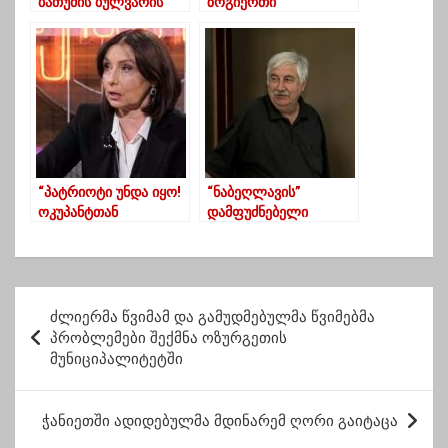
ბათუმის ბულვარის
ზოგიერთი
დირექტორი
პოლიტიკოსის
გაათავისუფლეს
ქარაქუცობა, მე ამათ
შემოდგომაზე
ბოლომდე
შევუსრულებ”
“პატრიოტი უნდა იყო!
“ნაბეღლავის”
ოკუპანტთან
დამფუძნებელი
კონცერტით ჩასვლა
ავთანდილ
არ მიმაჩნია სწორი”
სვიმონიშვილი
გარდაიცვალა
პ
ძლიერმა წვიმამ და გამუდმებულმა წვიმებმა
ო
პრობლემები შექმნა ოზურგეთის
მუნიციპალიტეტში
ს
ტ
ჭანიეთში ადიდებულმა მდინარემ ღორი გაიტაცა
ი