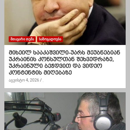
ᲛᲗᲐᲕᲐᲠᲘ ᲗᲔᲛᲐ
ᲡᲐᲖᲝᲒᲐᲓᲝᲔᲑᲐ
მიხეილ სააკაშვილი-უარს მეუბნებიან
უკრაინის კონსულთან შეხვედრაზე,
უკრაინული ბეჭდვით და ვიდეო
კონტენტის მიღებაზე
აგვისტო 4, 2026
.