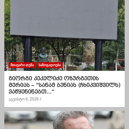
ᲛᲗᲐᲕᲐᲠᲘ ᲗᲔᲛᲐ
ᲡᲐᲖᲝᲒᲐᲓᲝᲔᲑᲐ
გიორგი კეკელიძე ოზურგეთის
მერიას – “სანამ ბენიას (ჩხიკვიშვილს)
ვაწყენინებთ…”
აგვისტო 6, 2026
.