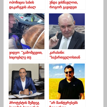
ოპოზიცია სახის
უნდა ვისწავლოთ,
დაკარგვის ახალ
როგორ გავიდეთ
ეტაპზეა გადასული
სცენიდან – წულუკიანი
-წილოსანი
ვიდეო: “გამომყევით,
კარასინი:
სიცოცხლე თუ
“საქართველოსთან
გინდათ” – არნოლდ
ავიამიმოსვლის
შვარცნეგერმა ვაქცინა
აღდგენაზე საუბარი
გაიკეთა
ნაადრევია”
პროტესტის შემდეგ
“არ მაინტერესებს